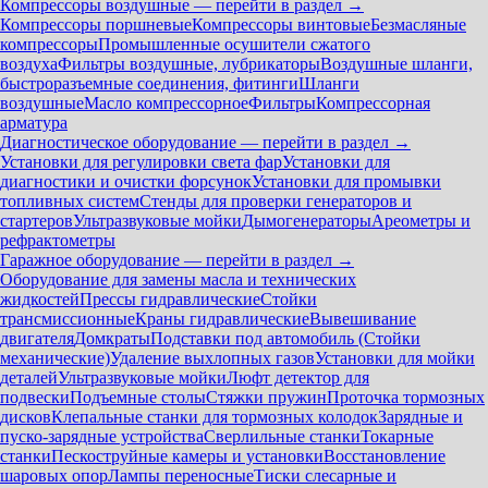
Компрессоры воздушные — перейти в раздел →
Компрессоры поршневые
Компрессоры винтовые
Безмасляные
компрессоры
Промышленные осушители сжатого
воздуха
Фильтры воздушные, лубрикаторы
Воздушные шланги,
быстроразъемные соединения, фитинги
Шланги
воздушные
Масло компрессорное
Фильтры
Компрессорная
арматура
Диагностическое оборудование — перейти в раздел →
Установки для регулировки света фар
Установки для
диагностики и очистки форсунок
Установки для промывки
топливных систем
Стенды для проверки генераторов и
стартеров
Ультразвуковые мойки
Дымогенераторы
Ареометры и
рефрактометры
Гаражное оборудование — перейти в раздел →
Оборудование для замены масла и технических
жидкостей
Прессы гидравлические
Стойки
трансмиссионные
Краны гидравлические
Вывешивание
двигателя
Домкраты
Подставки под автомобиль (Стойки
механические)
Удаление выхлопных газов
Установки для мойки
деталей
Ультразвуковые мойки
Люфт детектор для
подвески
Подъемные столы
Стяжки пружин
Проточка тормозных
дисков
Клепальные станки для тормозных колодок
Зарядные и
пуско-зарядные устройства
Сверлильные станки
Токарные
станки
Пескоструйные камеры и установки
Восстановление
шаровых опор
Лампы переносные
Тиски слесарные и