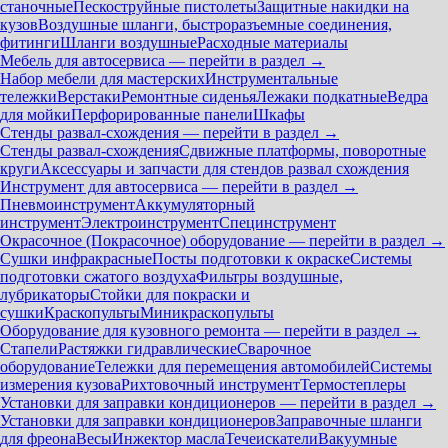
станочные
Пескоструйные пистолеты
Защитные накидки на
кузов
Воздушные шланги, быстроразъемные соединения,
фитинги
Шланги воздушные
Расходные материалы
Мебель для автосервиса — перейти в раздел →
Набор мебели для мастерских
Инструментальные
тележки
Верстаки
Ремонтные сиденья
Лежаки подкатные
Ведра
для мойки
Перфорированные панели
Шкафы
Стенды развал-схождения — перейти в раздел →
Стенды развал-схождения
Сдвижные платформы, поворотные
круги
Аксессуары и запчасти для стендов развал схождения
Инструмент для автосервиса — перейти в раздел →
Пневмоинструмент
Аккумуляторный
инструмент
Электроинструмент
Специнструмент
Окрасочное (Покрасочное) оборудование — перейти в раздел →
Сушки инфракрасные
Посты подготовки к окраске
Системы
подготовки сжатого воздуха
Фильтры воздушные,
лубрикаторы
Стойки для покраски и
сушки
Краскопульты
Миникраскопульты
Оборудование для кузовного ремонта — перейти в раздел →
Стапели
Растяжки гидравлические
Сварочное
оборудование
Тележки для перемещения автомобилей
Системы
измерения кузова
Рихтовочный инструмент
Термостеплеры
Установки для заправки кондиционеров — перейти в раздел →
Установки для заправки кондиционеров
Заправочные шланги
для фреона
Весы
Инжектор масла
Течеискатели
Вакуумные