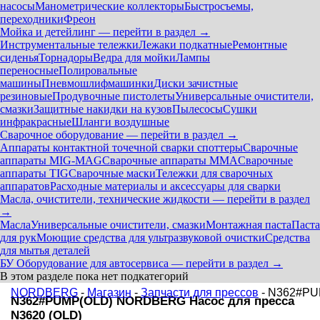
насосы
Манометрические коллекторы
Быстросъемы,
переходники
Фреон
Мойка и детейлинг — перейти в раздел →
Инструментальные тележки
Лежаки подкатные
Ремонтные
сиденья
Торнадоры
Ведра для мойки
Лампы
переносные
Полировальные
машины
Пневмошлифмашинки
Диски зачистные
резиновые
Продувочные пистолеты
Универсальные очистители,
смазки
Защитные накидки на кузов
Пылесосы
Сушки
инфракрасные
Шланги воздушные
Сварочное оборудование — перейти в раздел →
Аппараты контактной точечной сварки cпоттеры
Сварочные
аппараты MIG-MAG
Сварочные аппараты MMA
Сварочные
аппараты TIG
Сварочные маски
Тележки для сварочных
аппаратов
Расходные материалы и аксессуары для сварки
Масла, очистители, технические жидкости — перейти в раздел
→
Масла
Универсальные очистители, смазки
Монтажная паста
Паста
для рук
Моющие средства для ультразвуковой очистки
Средства
для мытья деталей
БУ Оборудование для автосервиса — перейти в раздел →
В этом разделе пока нет подкатегорий
NORDBERG
-
Магазин
-
Запчасти для прессов
- N362#PU
N362#PUMP(OLD) NORDBERG Насос для пресса
N3620 (OLD)