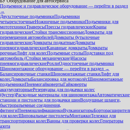
БУ Оборудование для автосервиса
Подъемное и гидравлическое оборудование — перейти в раздел
→
Двухстоечные подъемники
Подъемники
четырехстоечные
Ножничные подъемники
Подъемники для
мототехники
Траверсы
Прессы гидравлические
Краны
гидравлические
Стойки трансмиссионные
Домкраты для
перемещения автомобилей
Домкраты бутылочные
гидравлические
Домкраты подкатные
Домкраты
пневмогидравлические
Канавные домкраты
Домкраты
реечные
Лифт для колес
Подъемные столы
Подставки под
автомобиль (Стойки механические)
Насосы
пневмогидравлические
Рохли
Одностоечные подъемники
Шиномонтажное оборудование — перейти в раздел →
Балансировочные станки
Шиномонтажные станки
Лифт для
колес
Домкраты
Балансировка для мотоколёс
Шиномонтажные
подъемники
Пневмогайковерты
Гайковерты
аккумуляторные
Резервуары для подкачки колес
(бустер)
Расходные материалы для шиномонтажа
Автоматические
станции и пистолеты для подкачки шин
Воздушные шланги,
быстроразъемные соединения,
фитинги
Пневмошлифмашинки
Вулканизаторы
Борторасширител
для колес
Шиповальные пистолеты
Монтажки
Тележки для
транспортировки колес
Ванны для проверки колес
Генераторы
азота