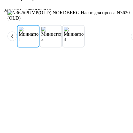
Артикул: N362#PUMP(OLD)
❮