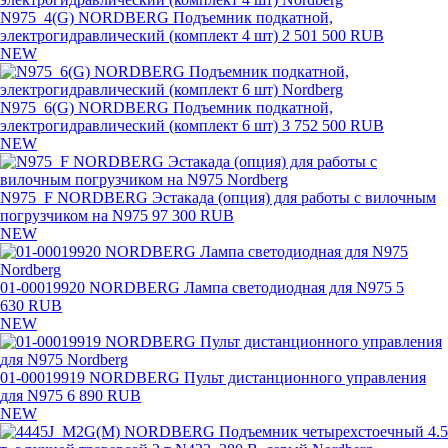
N975_4(G) NORDBERG Подъемник подкатной,
электрогидравлический (комплект 4 шт)
2 501 500 RUB
NEW
N975_6(G) NORDBERG Подъемник подкатной,
электрогидравлический (комплект 6 шт)
3 752 500 RUB
NEW
N975_F NORDBERG Эстакада (опция) для работы с вилочным
погрузчиком на N975
97 300 RUB
NEW
01-00019920 NORDBERG Лампа светодиодная для N975
5
630 RUB
NEW
01-00019919 NORDBERG Пульт дистанционного управления
для N975
6 890 RUB
NEW