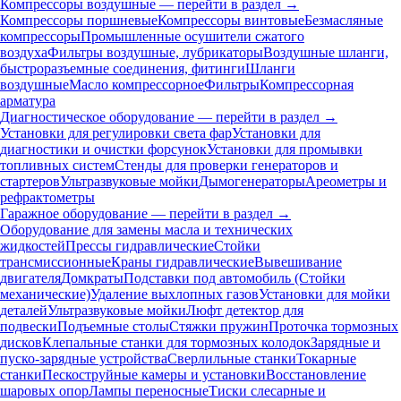
Компрессоры воздушные — перейти в раздел →
Компрессоры поршневые
Компрессоры винтовые
Безмасляные
компрессоры
Промышленные осушители сжатого
воздуха
Фильтры воздушные, лубрикаторы
Воздушные шланги,
быстроразъемные соединения, фитинги
Шланги
воздушные
Масло компрессорное
Фильтры
Компрессорная
арматура
Диагностическое оборудование — перейти в раздел →
Установки для регулировки света фар
Установки для
диагностики и очистки форсунок
Установки для промывки
топливных систем
Стенды для проверки генераторов и
стартеров
Ультразвуковые мойки
Дымогенераторы
Ареометры и
рефрактометры
Гаражное оборудование — перейти в раздел →
Оборудование для замены масла и технических
жидкостей
Прессы гидравлические
Стойки
трансмиссионные
Краны гидравлические
Вывешивание
двигателя
Домкраты
Подставки под автомобиль (Стойки
механические)
Удаление выхлопных газов
Установки для мойки
деталей
Ультразвуковые мойки
Люфт детектор для
подвески
Подъемные столы
Стяжки пружин
Проточка тормозных
дисков
Клепальные станки для тормозных колодок
Зарядные и
пуско-зарядные устройства
Сверлильные станки
Токарные
станки
Пескоструйные камеры и установки
Восстановление
шаровых опор
Лампы переносные
Тиски слесарные и