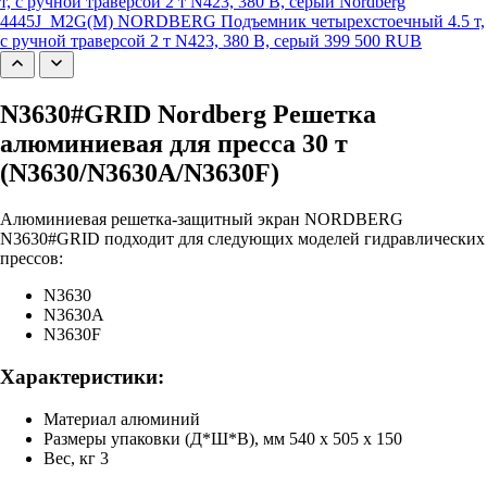
4445J_M2G(M) NORDBERG Подъемник четырехстоечный 4.5 т,
с ручной траверсой 2 т N423, 380 В, серый
399 500 RUB
N3630#GRID Nordberg Решетка
алюминиевая для пресса 30 т
(N3630/N3630A/N3630F)
Алюминиевая решетка-защитный экран NORDBERG
N3630#GRID подходит для следующих моделей гидравлических
прессов:
N3630
N3630A
N3630F
Характеристики:
Материал алюминий
Размеры упаковки (Д*Ш*В), мм 540 x 505 x 150
Вес, кг 3