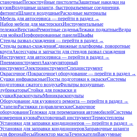
станочные
Пескоструйные пистолеты
Защитные накидки на
кузов
Воздушные шланги, быстроразъемные соединения,
фитинги
Шланги воздушные
Расходные материалы
Мебель для автосервиса — перейти в раздел →
Набор мебели для мастерских
Инструментальные
тележки
Верстаки
Ремонтные сиденья
Лежаки подкатные
Ведра
для мойки
Перфорированные панели
Шкафы
Стенды развал-схождения — перейти в раздел →
Стенды развал-схождения
Сдвижные платформы, поворотные
круги
Аксессуары и запчасти для стендов развал схождения
Инструмент для автосервиса — перейти в раздел →
Пневмоинструмент
Аккумуляторный
инструмент
Электроинструмент
Специнструмент
Окрасочное (Покрасочное) оборудование — перейти в раздел →
Сушки инфракрасные
Посты подготовки к окраске
Системы
подготовки сжатого воздуха
Фильтры воздушные,
лубрикаторы
Стойки для покраски и
сушки
Краскопульты
Миникраскопульты
Оборудование для кузовного ремонта — перейти в раздел →
Стапели
Растяжки гидравлические
Сварочное
оборудование
Тележки для перемещения автомобилей
Системы
измерения кузова
Рихтовочный инструмент
Термостеплеры
Установки для заправки кондиционеров — перейти в раздел →
Установки для заправки кондиционеров
Заправочные шланги
для фреона
Весы
Инжектор масла
Течеискатели
Вакуумные