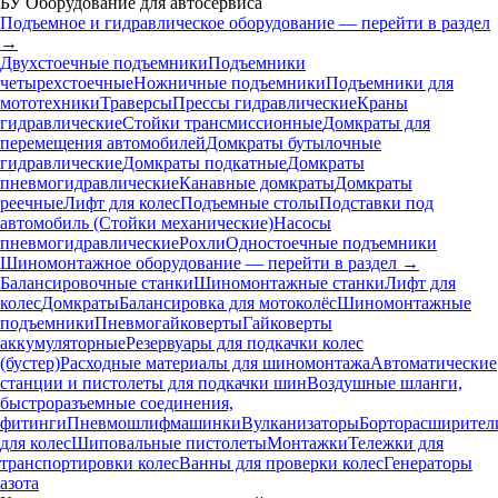
БУ Оборудование для автосервиса
Подъемное и гидравлическое оборудование — перейти в раздел
→
Двухстоечные подъемники
Подъемники
четырехстоечные
Ножничные подъемники
Подъемники для
мототехники
Траверсы
Прессы гидравлические
Краны
гидравлические
Стойки трансмиссионные
Домкраты для
перемещения автомобилей
Домкраты бутылочные
гидравлические
Домкраты подкатные
Домкраты
пневмогидравлические
Канавные домкраты
Домкраты
реечные
Лифт для колес
Подъемные столы
Подставки под
автомобиль (Стойки механические)
Насосы
пневмогидравлические
Рохли
Одностоечные подъемники
Шиномонтажное оборудование — перейти в раздел →
Балансировочные станки
Шиномонтажные станки
Лифт для
колес
Домкраты
Балансировка для мотоколёс
Шиномонтажные
подъемники
Пневмогайковерты
Гайковерты
аккумуляторные
Резервуары для подкачки колес
(бустер)
Расходные материалы для шиномонтажа
Автоматические
станции и пистолеты для подкачки шин
Воздушные шланги,
быстроразъемные соединения,
фитинги
Пневмошлифмашинки
Вулканизаторы
Борторасширител
для колес
Шиповальные пистолеты
Монтажки
Тележки для
транспортировки колес
Ванны для проверки колес
Генераторы
азота