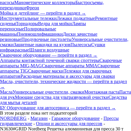
насосы
Манометрические коллекторы
Быстросъемы,
переходники
Фреон
Мойка и детейлинг — перейти в раздел →
Инструментальные тележки
Лежаки подкатные
Ремонтные
сиденья
Торнадоры
Ведра для мойки
Лампы
переносные
Полировальные
машины
Пневмошлифмашинки
Диски зачистные
резиновые
Продувочные пистолеты
Универсальные очистители,
смазки
Защитные накидки на кузов
Пылесосы
Сушки
инфракрасные
Шланги воздушные
Сварочное оборудование — перейти в раздел →
Аппараты контактной точечной сварки cпоттеры
Сварочные
аппараты MIG-MAG
Сварочные аппараты MMA
Сварочные
аппараты TIG
Сварочные маски
Тележки для сварочных
аппаратов
Расходные материалы и аксессуары для сварки
Масла, очистители, технические жидкости — перейти в раздел
→
Масла
Универсальные очистители, смазки
Монтажная паста
Паста
для рук
Моющие средства для ультразвуковой очистки
Средства
для мытья деталей
БУ Оборудование для автосервиса — перейти в раздел →
В этом разделе пока нет подкатегорий
NORDBERG
-
Магазин
-
Гаражное оборудование
-
Прессы
гидравлические
-
Опции и аксессуары для прессов
-
N3630#GRID Nordberg Решетка алюминиевая для пресса 30 т