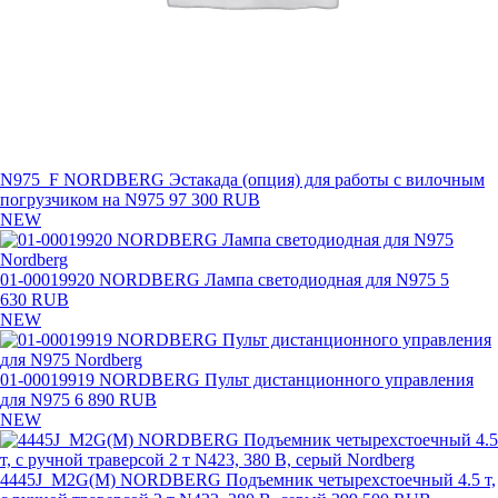
N975_F NORDBERG Эстакада (опция) для работы с вилочным
погрузчиком на N975
97 300 RUB
NEW
01-00019920 NORDBERG Лампа светодиодная для N975
5
630 RUB
NEW
01-00019919 NORDBERG Пульт дистанционного управления
для N975
6 890 RUB
NEW
4445J_M2G(M) NORDBERG Подъемник четырехстоечный 4.5 т,