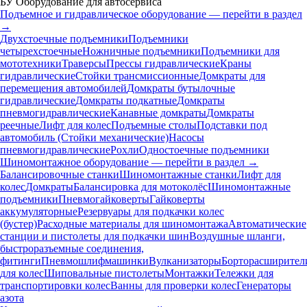
БУ Оборудование для автосервиса
Подъемное и гидравлическое оборудование — перейти в раздел
→
Двухстоечные подъемники
Подъемники
четырехстоечные
Ножничные подъемники
Подъемники для
мототехники
Траверсы
Прессы гидравлические
Краны
гидравлические
Стойки трансмиссионные
Домкраты для
перемещения автомобилей
Домкраты бутылочные
гидравлические
Домкраты подкатные
Домкраты
пневмогидравлические
Канавные домкраты
Домкраты
реечные
Лифт для колес
Подъемные столы
Подставки под
автомобиль (Стойки механические)
Насосы
пневмогидравлические
Рохли
Одностоечные подъемники
Шиномонтажное оборудование — перейти в раздел →
Балансировочные станки
Шиномонтажные станки
Лифт для
колес
Домкраты
Балансировка для мотоколёс
Шиномонтажные
подъемники
Пневмогайковерты
Гайковерты
аккумуляторные
Резервуары для подкачки колес
(бустер)
Расходные материалы для шиномонтажа
Автоматические
станции и пистолеты для подкачки шин
Воздушные шланги,
быстроразъемные соединения,
фитинги
Пневмошлифмашинки
Вулканизаторы
Борторасширител
для колес
Шиповальные пистолеты
Монтажки
Тележки для
транспортировки колес
Ванны для проверки колес
Генераторы
азота