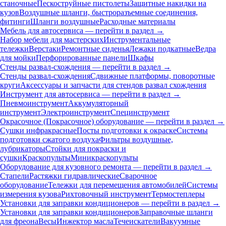
станочные
Пескоструйные пистолеты
Защитные накидки на
кузов
Воздушные шланги, быстроразъемные соединения,
фитинги
Шланги воздушные
Расходные материалы
Мебель для автосервиса — перейти в раздел →
Набор мебели для мастерских
Инструментальные
тележки
Верстаки
Ремонтные сиденья
Лежаки подкатные
Ведра
для мойки
Перфорированные панели
Шкафы
Стенды развал-схождения — перейти в раздел →
Стенды развал-схождения
Сдвижные платформы, поворотные
круги
Аксессуары и запчасти для стендов развал схождения
Инструмент для автосервиса — перейти в раздел →
Пневмоинструмент
Аккумуляторный
инструмент
Электроинструмент
Специнструмент
Окрасочное (Покрасочное) оборудование — перейти в раздел →
Сушки инфракрасные
Посты подготовки к окраске
Системы
подготовки сжатого воздуха
Фильтры воздушные,
лубрикаторы
Стойки для покраски и
сушки
Краскопульты
Миникраскопульты
Оборудование для кузовного ремонта — перейти в раздел →
Стапели
Растяжки гидравлические
Сварочное
оборудование
Тележки для перемещения автомобилей
Системы
измерения кузова
Рихтовочный инструмент
Термостеплеры
Установки для заправки кондиционеров — перейти в раздел →
Установки для заправки кондиционеров
Заправочные шланги
для фреона
Весы
Инжектор масла
Течеискатели
Вакуумные