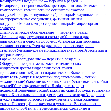
Компрессоры воздушные — перейти в раздел →
Компрессоры поршневые
Компрессоры винтовые
Безмасляные
компрессоры
Промышленные осушители сжатого
воздуха
Фильтры воздушные, лубрикаторы
Воздушные шланги,
быстроразъемные соединения, фитинги
Шланги
воздушные
Масло компрессорное
Фильтры
Компрессорная
арматура
Диагностическое оборудование — перейти в раздел →
Установки для регулировки света фар
Установки для
диагностики и очистки форсунок
Установки для промывки
топливных систем
Стенды для проверки генераторов и
стартеров
Ультразвуковые мойки
Дымогенераторы
Ареометры и
рефрактометры
Гаражное оборудование — перейти в раздел →
Оборудование для замены масла и технических
жидкостей
Прессы гидравлические
Стойки
трансмиссионные
Краны гидравлические
Вывешивание
двигателя
Домкраты
Подставки под автомобиль (Стойки
механические)
Удаление выхлопных газов
Установки для мойки
деталей
Ультразвуковые мойки
Люфт детектор для
подвески
Подъемные столы
Стяжки пружин
Проточка тормозных
дисков
Клепальные станки для тормозных колодок
Зарядные и
пуско-зарядные устройства
Сверлильные станки
Токарные
станки
Пескоструйные камеры и установки
Восстановление
шаровых опор
Лампы переносные
Тиски слесарные и