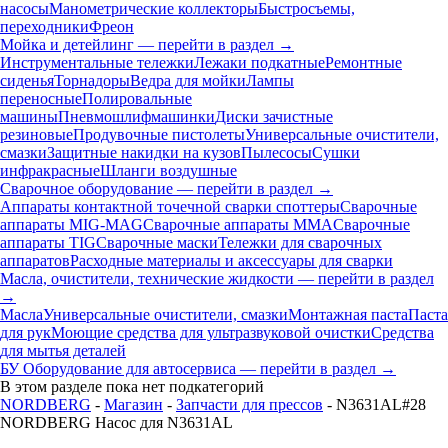
насосы
Манометрические коллекторы
Быстросъемы,
переходники
Фреон
Мойка и детейлинг — перейти в раздел →
Инструментальные тележки
Лежаки подкатные
Ремонтные
сиденья
Торнадоры
Ведра для мойки
Лампы
переносные
Полировальные
машины
Пневмошлифмашинки
Диски зачистные
резиновые
Продувочные пистолеты
Универсальные очистители,
смазки
Защитные накидки на кузов
Пылесосы
Сушки
инфракрасные
Шланги воздушные
Сварочное оборудование — перейти в раздел →
Аппараты контактной точечной сварки cпоттеры
Сварочные
аппараты MIG-MAG
Сварочные аппараты MMA
Сварочные
аппараты TIG
Сварочные маски
Тележки для сварочных
аппаратов
Расходные материалы и аксессуары для сварки
Масла, очистители, технические жидкости — перейти в раздел
→
Масла
Универсальные очистители, смазки
Монтажная паста
Паста
для рук
Моющие средства для ультразвуковой очистки
Средства
для мытья деталей
БУ Оборудование для автосервиса — перейти в раздел →
В этом разделе пока нет подкатегорий
NORDBERG
-
Магазин
-
Запчасти для прессов
- N3631AL#28
NORDBERG Насос для N3631AL