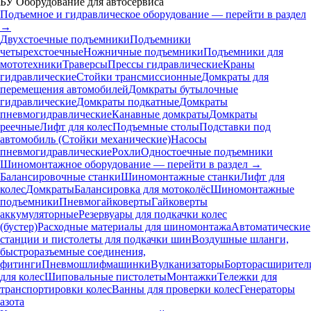
БУ Оборудование для автосервиса
Подъемное и гидравлическое оборудование — перейти в раздел
→
Двухстоечные подъемники
Подъемники
четырехстоечные
Ножничные подъемники
Подъемники для
мототехники
Траверсы
Прессы гидравлические
Краны
гидравлические
Стойки трансмиссионные
Домкраты для
перемещения автомобилей
Домкраты бутылочные
гидравлические
Домкраты подкатные
Домкраты
пневмогидравлические
Канавные домкраты
Домкраты
реечные
Лифт для колес
Подъемные столы
Подставки под
автомобиль (Стойки механические)
Насосы
пневмогидравлические
Рохли
Одностоечные подъемники
Шиномонтажное оборудование — перейти в раздел →
Балансировочные станки
Шиномонтажные станки
Лифт для
колес
Домкраты
Балансировка для мотоколёс
Шиномонтажные
подъемники
Пневмогайковерты
Гайковерты
аккумуляторные
Резервуары для подкачки колес
(бустер)
Расходные материалы для шиномонтажа
Автоматические
станции и пистолеты для подкачки шин
Воздушные шланги,
быстроразъемные соединения,
фитинги
Пневмошлифмашинки
Вулканизаторы
Борторасширител
для колес
Шиповальные пистолеты
Монтажки
Тележки для
транспортировки колес
Ванны для проверки колес
Генераторы
азота