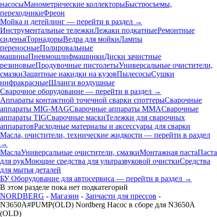
насосы
Манометрические коллекторы
Быстросъемы,
переходники
Фреон
Мойка и детейлинг — перейти в раздел →
Инструментальные тележки
Лежаки подкатные
Ремонтные
сиденья
Торнадоры
Ведра для мойки
Лампы
переносные
Полировальные
машины
Пневмошлифмашинки
Диски зачистные
резиновые
Продувочные пистолеты
Универсальные очистители,
смазки
Защитные накидки на кузов
Пылесосы
Сушки
инфракрасные
Шланги воздушные
Сварочное оборудование — перейти в раздел →
Аппараты контактной точечной сварки cпоттеры
Сварочные
аппараты MIG-MAG
Сварочные аппараты MMA
Сварочные
аппараты TIG
Сварочные маски
Тележки для сварочных
аппаратов
Расходные материалы и аксессуары для сварки
Масла, очистители, технические жидкости — перейти в раздел
→
Масла
Универсальные очистители, смазки
Монтажная паста
Паста
для рук
Моющие средства для ультразвуковой очистки
Средства
для мытья деталей
БУ Оборудование для автосервиса — перейти в раздел →
В этом разделе пока нет подкатегорий
NORDBERG
-
Магазин
-
Запчасти для прессов
-
N3650A#PUMP(OLD) Nordberg Насос в сборе для N3650A
(OLD)