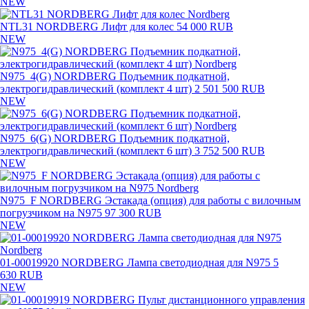
NEW
NTL31 NORDBERG Лифт для колес
54 000 RUB
NEW
N975_4(G) NORDBERG Подъемник подкатной,
электрогидравлический (комплект 4 шт)
2 501 500 RUB
NEW
N975_6(G) NORDBERG Подъемник подкатной,
электрогидравлический (комплект 6 шт)
3 752 500 RUB
NEW
N975_F NORDBERG Эстакада (опция) для работы с вилочным
погрузчиком на N975
97 300 RUB
NEW
01-00019920 NORDBERG Лампа светодиодная для N975
5
630 RUB
NEW