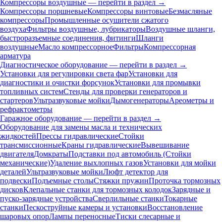
Компрессоры воздушные — перейти в раздел →
Компрессоры поршневые
Компрессоры винтовые
Безмасляные
компрессоры
Промышленные осушители сжатого
воздуха
Фильтры воздушные, лубрикаторы
Воздушные шланги,
быстроразъемные соединения, фитинги
Шланги
воздушные
Масло компрессорное
Фильтры
Компрессорная
арматура
Диагностическое оборудование — перейти в раздел →
Установки для регулировки света фар
Установки для
диагностики и очистки форсунок
Установки для промывки
топливных систем
Стенды для проверки генераторов и
стартеров
Ультразвуковые мойки
Дымогенераторы
Ареометры и
рефрактометры
Гаражное оборудование — перейти в раздел →
Оборудование для замены масла и технических
жидкостей
Прессы гидравлические
Стойки
трансмиссионные
Краны гидравлические
Вывешивание
двигателя
Домкраты
Подставки под автомобиль (Стойки
механические)
Удаление выхлопных газов
Установки для мойки
деталей
Ультразвуковые мойки
Люфт детектор для
подвески
Подъемные столы
Стяжки пружин
Проточка тормозных
дисков
Клепальные станки для тормозных колодок
Зарядные и
пуско-зарядные устройства
Сверлильные станки
Токарные
станки
Пескоструйные камеры и установки
Восстановление
шаровых опор
Лампы переносные
Тиски слесарные и