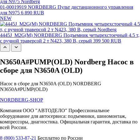
01-00019919 NORDBERG Пульт дистанционного управления
для N975
6 890 RUB
NEW
4445J_M2G(M) NORDBERG Подъемник четырехстоечный 4.5 т,
с ручной траверсой 2 т N423, 380 В, серый
399 500 RUB
N3650A#PUMP(OLD) Nordberg Насос в
сборе для N3650A (OLD)
Насос в сборе для N3650A (OLD) NORDBERG
N3650A#PUMP(OLD)
NORDBERG
-SHOP
Компания ООО "АВТОДЕЛО" Профессиональное
оборудование для автосервиса: подъемники, шиномонтаж,
компрессоры, диагностика. Официальная гарантия, доставка по
всей России.
8 (800) 533-87-21
Бесплатно по России