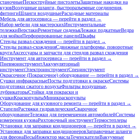
станочные
Пескоструйные пистолеты
Защитные накидки на
кузов
Воздушные шланги, быстроразъемные соединения,
фитинги
Шланги воздушные
Расходные материалы
Мебель для автосервиса — перейти в раздел →
Набор мебели для мастерских
Инструментальные
тележки
Верстаки
Ремонтные сиденья
Лежаки подкатные
Ведра
для мойки
Перфорированные панели
Шкафы
Стенды развал-схождения — перейти в раздел →
Стенды развал-схождения
Сдвижные платформы, поворотные
круги
Аксессуары и запчасти для стендов развал схождения
Инструмент для автосервиса — перейти в раздел →
Пневмоинструмент
Аккумуляторный
инструмент
Электроинструмент
Специнструмент
Окрасочное (Покрасочное) оборудование — перейти в раздел →
Сушки инфракрасные
Посты подготовки к окраске
Системы
подготовки сжатого воздуха
Фильтры воздушные,
лубрикаторы
Стойки для покраски и
сушки
Краскопульты
Миникраскопульты
Оборудование для кузовного ремонта — перейти в раздел →
Стапели
Растяжки гидравлические
Сварочное
оборудование
Тележки для перемещения автомобилей
Системы
измерения кузова
Рихтовочный инструмент
Термостеплеры
Установки для заправки кондиционеров — перейти в раздел →
Установки для заправки кондиционеров
Заправочные шланги
для фреона
Весы
Инжектор масла
Течеискатели
Вакуумные