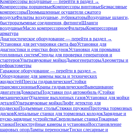
Компрессоры воздушные — перейти в раздел →
Компрессоры поршневые
Компрессоры винтовые
Безмасляные
компрессоры
Промышленные осушители сжатого
воздуха
Фильтры воздушные, лубрикаторы
Воздушные шланги,
быстроразъемные соединения, фитинги
Шланги
воздушные
Масло компрессорное
Фильтры
Компрессорная
арматура
Диагностическое оборудование — перейти в раздел →
Установки для регулировки света фар
Установки для
диагностики и очистки форсунок
Установки для промывки
топливных систем
Стенды для проверки генераторов и
стартеров
Ультразвуковые мойки
Дымогенераторы
Ареометры и
рефрактометры
Гаражное оборудование — перейти в раздел →
Оборудование для замены масла и технических
жидкостей
Прессы гидравлические
Стойки
трансмиссионные
Краны гидравлические
Вывешивание
двигателя
Домкраты
Подставки под автомобиль (Стойки
механические)
Удаление выхлопных газов
Установки для мойки
деталей
Ультразвуковые мойки
Люфт детектор для
подвески
Подъемные столы
Стяжки пружин
Проточка тормозных
дисков
Клепальные станки для тормозных колодок
Зарядные и
пуско-зарядные устройства
Сверлильные станки
Токарные
станки
Пескоструйные камеры и установки
Восстановление
шаровых опор
Лампы переносные
Тиски слесарные и