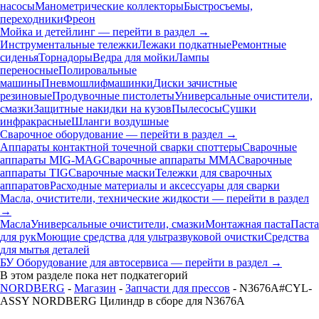
насосы
Манометрические коллекторы
Быстросъемы,
переходники
Фреон
Мойка и детейлинг — перейти в раздел →
Инструментальные тележки
Лежаки подкатные
Ремонтные
сиденья
Торнадоры
Ведра для мойки
Лампы
переносные
Полировальные
машины
Пневмошлифмашинки
Диски зачистные
резиновые
Продувочные пистолеты
Универсальные очистители,
смазки
Защитные накидки на кузов
Пылесосы
Сушки
инфракрасные
Шланги воздушные
Сварочное оборудование — перейти в раздел →
Аппараты контактной точечной сварки cпоттеры
Сварочные
аппараты MIG-MAG
Сварочные аппараты MMA
Сварочные
аппараты TIG
Сварочные маски
Тележки для сварочных
аппаратов
Расходные материалы и аксессуары для сварки
Масла, очистители, технические жидкости — перейти в раздел
→
Масла
Универсальные очистители, смазки
Монтажная паста
Паста
для рук
Моющие средства для ультразвуковой очистки
Средства
для мытья деталей
БУ Оборудование для автосервиса — перейти в раздел →
В этом разделе пока нет подкатегорий
NORDBERG
-
Магазин
-
Запчасти для прессов
- N3676A#CYL-
ASSY NORDBERG Цилиндр в сборе для N3676A