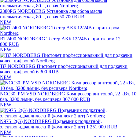
2380PG NORDBERG Установка для сбора масла
пневматическая, 80 л, серая
50 700 RUB
NEW
BT2400 NORDBERG Тестер АКБ 12/24В с принтером
12
800 RUB
NEW
Ti7 NORDBERG Пистолет профессиональный для подкачки
колес, цифровой
6 300 RUB
NEW
NCC30_PM VSD NORDBERG Компрессор винтовой, 22 кВт, 10
бар, 3200 л/мин, без ресивера
307 000 RUB
NEW
N975_2(G) NORDBERG Подъемник подкатной,
электрогидравлический (комплект 2 шт)
1 251 000 RUB
NEW