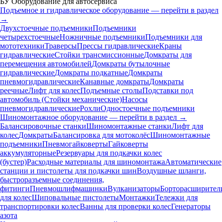
БУ Оборудование для автосервиса
Подъемное и гидравлическое оборудование — перейти в раздел
→
Двухстоечные подъемники
Подъемники
четырехстоечные
Ножничные подъемники
Подъемники для
мототехники
Траверсы
Прессы гидравлические
Краны
гидравлические
Стойки трансмиссионные
Домкраты для
перемещения автомобилей
Домкраты бутылочные
гидравлические
Домкраты подкатные
Домкраты
пневмогидравлические
Канавные домкраты
Домкраты
реечные
Лифт для колес
Подъемные столы
Подставки под
автомобиль (Стойки механические)
Насосы
пневмогидравлические
Рохли
Одностоечные подъемники
Шиномонтажное оборудование — перейти в раздел →
Балансировочные станки
Шиномонтажные станки
Лифт для
колес
Домкраты
Балансировка для мотоколёс
Шиномонтажные
подъемники
Пневмогайковерты
Гайковерты
аккумуляторные
Резервуары для подкачки колес
(бустер)
Расходные материалы для шиномонтажа
Автоматические
станции и пистолеты для подкачки шин
Воздушные шланги,
быстроразъемные соединения,
фитинги
Пневмошлифмашинки
Вулканизаторы
Борторасширител
для колес
Шиповальные пистолеты
Монтажки
Тележки для
транспортировки колес
Ванны для проверки колес
Генераторы
азота