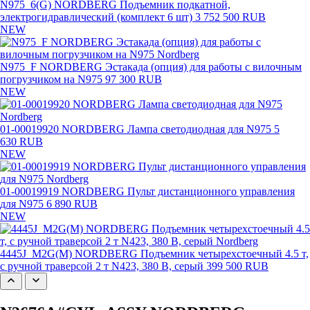
N975_6(G) NORDBERG Подъемник подкатной,
электрогидравлический (комплект 6 шт)
3 752 500 RUB
NEW
N975_F NORDBERG Эстакада (опция) для работы с вилочным
погрузчиком на N975
97 300 RUB
NEW
01-00019920 NORDBERG Лампа светодиодная для N975
5
630 RUB
NEW
01-00019919 NORDBERG Пульт дистанционного управления
для N975
6 890 RUB
NEW
4445J_M2G(M) NORDBERG Подъемник четырехстоечный 4.5 т,
с ручной траверсой 2 т N423, 380 В, серый
399 500 RUB