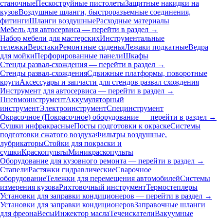
станочные
Пескоструйные пистолеты
Защитные накидки на
кузов
Воздушные шланги, быстроразъемные соединения,
фитинги
Шланги воздушные
Расходные материалы
Мебель для автосервиса — перейти в раздел →
Набор мебели для мастерских
Инструментальные
тележки
Верстаки
Ремонтные сиденья
Лежаки подкатные
Ведра
для мойки
Перфорированные панели
Шкафы
Стенды развал-схождения — перейти в раздел →
Стенды развал-схождения
Сдвижные платформы, поворотные
круги
Аксессуары и запчасти для стендов развал схождения
Инструмент для автосервиса — перейти в раздел →
Пневмоинструмент
Аккумуляторный
инструмент
Электроинструмент
Специнструмент
Окрасочное (Покрасочное) оборудование — перейти в раздел →
Сушки инфракрасные
Посты подготовки к окраске
Системы
подготовки сжатого воздуха
Фильтры воздушные,
лубрикаторы
Стойки для покраски и
сушки
Краскопульты
Миникраскопульты
Оборудование для кузовного ремонта — перейти в раздел →
Стапели
Растяжки гидравлические
Сварочное
оборудование
Тележки для перемещения автомобилей
Системы
измерения кузова
Рихтовочный инструмент
Термостеплеры
Установки для заправки кондиционеров — перейти в раздел →
Установки для заправки кондиционеров
Заправочные шланги
для фреона
Весы
Инжектор масла
Течеискатели
Вакуумные