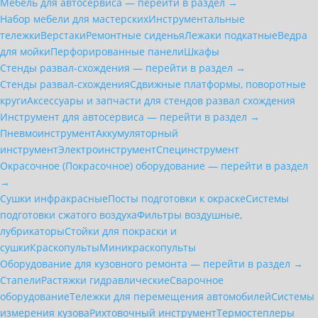
Мебель для автосервиса — перейти в раздел →
Набор мебели для мастерских
Инструментальные
тележки
Верстаки
Ремонтные сиденья
Лежаки подкатные
Ведра
для мойки
Перфорированные панели
Шкафы
Стенды развал-схождения — перейти в раздел →
Стенды развал-схождения
Сдвижные платформы, поворотные
круги
Аксессуары и запчасти для стендов развал схождения
Инструмент для автосервиса — перейти в раздел →
Пневмоинструмент
Аккумуляторный
инструмент
Электроинструмент
Специнструмент
Окрасочное (Покрасочное) оборудование — перейти в раздел
→
Сушки инфракрасные
Посты подготовки к окраске
Системы
подготовки сжатого воздуха
Фильтры воздушные,
лубрикаторы
Стойки для покраски и
сушки
Краскопульты
Миникраскопульты
Оборудование для кузовного ремонта — перейти в раздел →
Стапели
Растяжки гидравлические
Сварочное
оборудование
Тележки для перемещения автомобилей
Системы
измерения кузова
Рихтовочный инструмент
Термостеплеры