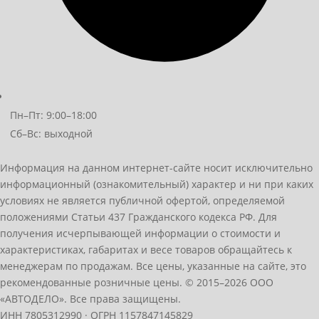
Пн–Пт: 9:00–18:00
Сб–Вс: выходной
Информация на данном интернет-сайте носит исключительно
информационный (ознакомительный) характер и ни при каких
условиях не является публичной офертой, определяемой
положениями Статьи 437 Гражданского кодекса РФ. Для
получения исчерпывающей информации о стоимости и
характеристиках, габаритах и весе товаров обращайтесь к
менеджерам по продажам. Все цены, указанные на сайте, это
рекомендованные розничные цены.
© 2015–2026 ООО
«АВТОДЕЛО». Все права защищены.
ИНН 7805312990 · ОГРН 1157847145829