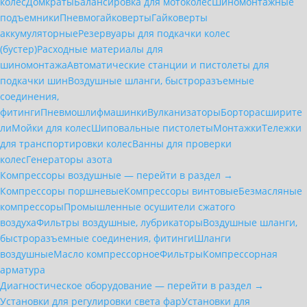
колес
Домкраты
Балансировка для мотоколёс
Шиномонтажные
подъемники
Пневмогайковерты
Гайковерты
аккумуляторные
Резервуары для подкачки колес
(бустер)
Расходные материалы для
шиномонтажа
Автоматические станции и пистолеты для
подкачки шин
Воздушные шланги, быстроразъемные
соединения,
фитинги
Пневмошлифмашинки
Вулканизаторы
Борторасширите
ли
Мойки для колес
Шиповальные пистолеты
Монтажки
Тележки
для транспортировки колес
Ванны для проверки
колес
Генераторы азота
Компрессоры воздушные — перейти в раздел →
Компрессоры поршневые
Компрессоры винтовые
Безмасляные
компрессоры
Промышленные осушители сжатого
воздуха
Фильтры воздушные, лубрикаторы
Воздушные шланги,
быстроразъемные соединения, фитинги
Шланги
воздушные
Масло компрессорное
Фильтры
Компрессорная
арматура
Диагностическое оборудование — перейти в раздел →
Установки для регулировки света фар
Установки для