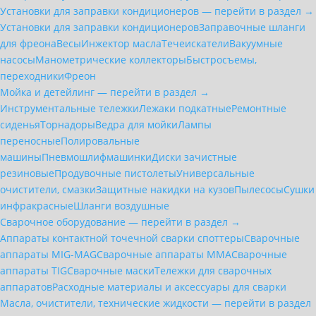
Установки для заправки кондиционеров — перейти в раздел →
Установки для заправки кондиционеров
Заправочные шланги
для фреона
Весы
Инжектор масла
Течеискатели
Вакуумные
насосы
Манометрические коллекторы
Быстросъемы,
переходники
Фреон
Мойка и детейлинг — перейти в раздел →
Инструментальные тележки
Лежаки подкатные
Ремонтные
сиденья
Торнадоры
Ведра для мойки
Лампы
переносные
Полировальные
машины
Пневмошлифмашинки
Диски зачистные
резиновые
Продувочные пистолеты
Универсальные
очистители, смазки
Защитные накидки на кузов
Пылесосы
Сушки
инфракрасные
Шланги воздушные
Сварочное оборудование — перейти в раздел →
Аппараты контактной точечной сварки cпоттеры
Сварочные
аппараты MIG-MAG
Сварочные аппараты MMA
Сварочные
аппараты TIG
Сварочные маски
Тележки для сварочных
аппаратов
Расходные материалы и аксессуары для сварки
Масла, очистители, технические жидкости — перейти в раздел