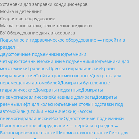
Установки для заправки кондиционеров
Мойка и детейлинг
Сварочное оборудование
Масла, очистители, технические жидкости
БУ Оборудование для автосервиса
Подъемное и гидравлическое оборудование — перейти в
раздел →
Двухстоечные подъемники
Подъемники
четырехстоечные
Ножничные подъемники
Подъемники для
мототехники
Траверсы
Прессы гидравлические
Краны
гидравлические
Стойки трансмиссионные
Домкраты для
перемещения автомобилей
Домкраты бутылочные
гидравлические
Домкраты подкатные
Домкраты
пневмогидравлические
Канавные домкраты
Домкраты
реечные
Лифт для колес
Подъемные столы
Подставки под
автомобиль (Стойки механические)
Насосы
пневмогидравлические
Рохли
Одностоечные подъемники
Шиномонтажное оборудование — перейти в раздел →
Балансировочные станки
Шиномонтажные станки
Лифт для