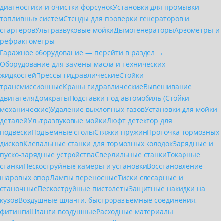
диагностики и очистки форсунок
Установки для промывки
топливных систем
Стенды для проверки генераторов и
стартеров
Ультразвуковые мойки
Дымогенераторы
Ареометры и
рефрактометры
Гаражное оборудование — перейти в раздел →
Оборудование для замены масла и технических
жидкостей
Прессы гидравлические
Стойки
трансмиссионные
Краны гидравлические
Вывешивание
двигателя
Домкраты
Подставки под автомобиль (Стойки
механические)
Удаление выхлопных газов
Установки для мойки
деталей
Ультразвуковые мойки
Люфт детектор для
подвески
Подъемные столы
Стяжки пружин
Проточка тормозных
дисков
Клепальные станки для тормозных колодок
Зарядные и
пуско-зарядные устройства
Сверлильные станки
Токарные
станки
Пескоструйные камеры и установки
Восстановление
шаровых опор
Лампы переносные
Тиски слесарные и
станочные
Пескоструйные пистолеты
Защитные накидки на
кузов
Воздушные шланги, быстроразъемные соединения,
фитинги
Шланги воздушные
Расходные материалы