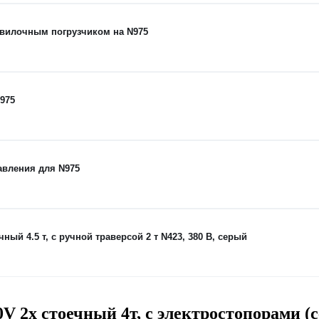
 вилочным погрузчиком на N975
975
авления для N975
 4.5 т, с ручной траверсой 2 т N423, 380 В, серый
2х стоечный 4т, с электростопорами (