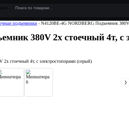
рам...
ечные подъемники
- N4120BE-4G NORDBERG Подъемник 380V 2х 
ик 380V 2х стоечный 4т, с э
❯