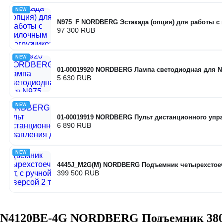
NEW
N975_F NORDBERG Эстакада (опция) для работы с
97 300 RUB
NEW
01-00019920 NORDBERG Лампа светодиодная для N
5 630 RUB
NEW
01-00019919 NORDBERG Пульт дистанционного упр
6 890 RUB
NEW
4445J_M2G(M) NORDBERG Подъемник четырехстоечный
399 500 RUB
N4120BE-4G NORDBERG Подъемник 380V 