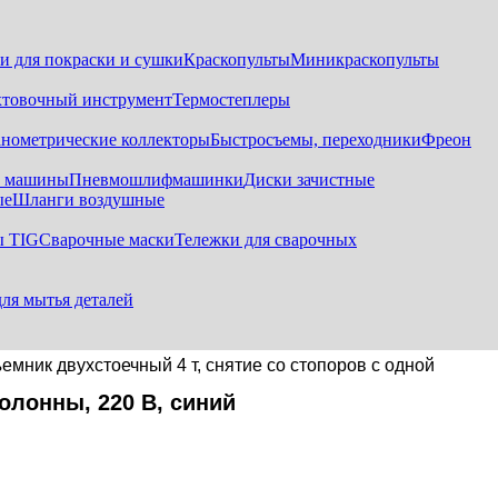
и для покраски и сушки
Краскопульты
Миникраскопульты
хтовочный инструмент
Термостеплеры
нометрические коллекторы
Быстросъемы, переходники
Фреон
е машины
Пневмошлифмашинки
Диски зачистные
ые
Шланги воздушные
ы TIG
Сварочные маски
Тележки для сварочных
для мытья деталей
мник двухстоечный 4 т, снятие со стопоров с одной
олонны, 220 В, синий