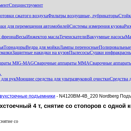
мент
Специнструмент
отовки сжатого воздуха
Фильтры воздушные, лубрикаторы
Стойк
жки для перемещения автомобилей
Системы измерения кузова
Ри
 фреона
Весы
Инжектор масла
Течеискатели
Вакуумные насосы
Ма
ья
Торнадоры
Ведра для мойки
Лампы переносные
Полировальны
смазки
Защитные накидки на кузов
Пылесосы
Сушки инфракрасн
параты MIG-MAG
Сварочные аппараты MMA
Сварочные аппарат
→
 для рук
Моющие средства для ультразвуковой очистки
Средства 
вухстоечные подъемники
- N4120BM-4B_220 Nordberg Подъе
тоечный 4 т, снятие со стопоров с одной к