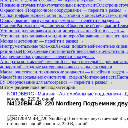
Пневмоинструмент
Аккумуляторный инструмент
Электроинстру
Окрасочное (Покрасочное) оборудование — перейти в раздел →
Сушки инфракрасные
Посты подготовки к окраске
Системы подг
Оборудование для кузовного ремонта — перейти в раздел →
Стапели
Растяжки гидравлические
Сварочное оборудование
Теле
Установки для заправки кондиционеров — перейти в раздел →
Установки для заправки кондиционеров
Заправочные шланги для
Мойка и детейлинг — перейти в раздел →
Инструментальные тележки
Лежаки подкатные
Ремонтные сиден
резиновые
Продувочные пистолеты
Универсальные очистители, 
Сварочное оборудование — перейти в раздел →
Аппараты контактной точечной сварки cпоттеры
Сварочные ап
аппаратов
Расходные материалы и аксессуары для сварки
Масла, очистители, технические жидкости — перейти в раздел 
Масла
Универсальные очистители, смазки
Монтажная паста
Паста
БУ Оборудование для автосервиса — перейти в раздел →
В этом разделе пока нет подкатегорий
NORDBERG
-
Магазин
-
Автомобильные подъемники
-
Д
колонны, 220 В, синий
N4120BM-4B_220 Nordberg Подъемник двухс
Артикул: N4120BM-4B_220