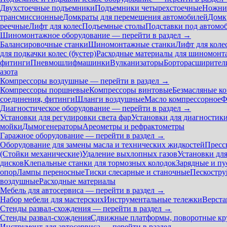
Двухстоечные подъемники
Подъемники четырехстоечные
Ножни
трансмиссионные
Домкраты для перемещения автомобилей
Домк
реечные
Лифт для колес
Подъемные столы
Подставки под автомо
Шиномонтажное оборудование — перейти в раздел →
Балансировочные станки
Шиномонтажные станки
Лифт для коле
для подкачки колес (бустер)
Расходные материалы для шиномонт
фитинги
Пневмошлифмашинки
Вулканизаторы
Борторасширител
азота
Компрессоры воздушные — перейти в раздел →
Компрессоры поршневые
Компрессоры винтовые
Безмасляные к
соединения, фитинги
Шланги воздушные
Масло компрессорное
Ф
Диагностическое оборудование — перейти в раздел →
Установки для регулировки света фар
Установки для диагностик
мойки
Дымогенераторы
Ареометры и рефрактометры
Гаражное оборудование — перейти в раздел →
Оборудование для замены масла и технических жидкостей
Пресс
(Стойки механические)
Удаление выхлопных газов
Установки дл
дисков
Клепальные станки для тормозных колодок
Зарядные и пу
опор
Лампы переносные
Тиски слесарные и станочные
Пескостру
воздушные
Расходные материалы
Мебель для автосервиса — перейти в раздел →
Набор мебели для мастерских
Инструментальные тележки
Верста
Стенды развал-схождения — перейти в раздел →
Стенды развал-схождения
Сдвижные платформы, поворотные кр
Инструмент для автосервиса — перейти в раздел →