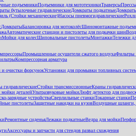
чные подъемники
Подъемники для мототехники
Траверсы
Прессы
раты бутылочные гидравлические
Домкраты подкатные
Домкраты
биль (Стойки механические)
Насосы пневмогидравлические
Рохл
с
Домкраты
Балансировка для мотоколёс
Шиномонтажные подъем
ажа
Автоматические станции и пистолеты для подкачки шин
Возд
и
Мойки для колес
Шиповальные пистолеты
Монтажки
Тележки дл
омпрессоры
Промышленные осушители сжатого воздуха
Фильтры 
ильтры
Компрессорная арматура
и и очистки форсунок
Установки для промывки топливных систе
ы гидравлические
Стойки трансмиссионные
Краны гидравлическ
я мойки деталей
Ультразвуковые мойки
Люфт детектор для подвес
ско-зарядные устройства
Сверлильные станки
Токарные станки
Пе
йные пистолеты
Защитные накидки на кузов
Воздушные шланги, 
ки
Ремонтные сиденья
Лежаки подкатные
Ведра для мойки
Перфор
уги
Аксессуары и запчасти для стендов развал схождения