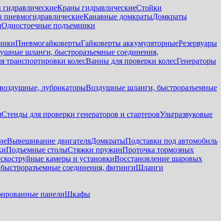
 гидравлические
Краны гидравлические
Стойки
 пневмогидравлические
Канавные домкраты
Домкраты
и
Одностоечные подъемники
ники
Пневмогайковерты
Гайковерты аккумуляторные
Резервуары
ушные шланги, быстроразъемные соединения,
я транспортировки колес
Ванны для проверки колес
Генераторы
воздушные, лубрикаторы
Воздушные шланги, быстроразъемные
м
Стенды для проверки генераторов и стартеров
Ультразвуковые
ие
Вывешивание двигателя
Домкраты
Подставки под автомобиль
ки
Подъемные столы
Стяжки пружин
Проточка тормозных
скоструйные камеры и установки
Восстановление шаровых
быстроразъемные соединения, фитинги
Шланги
ированные панели
Шкафы