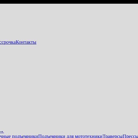
ссрочка
Контакты
 →
чные подъемники
Подъемники для мототехники
Траверсы
Прессы