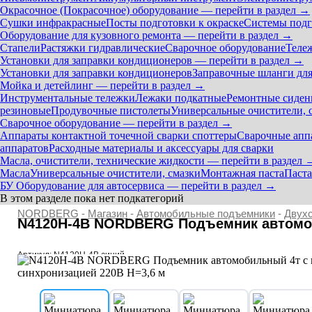
Окрасочное (Покрасочное) оборудование — перейти в раздел →
Сушки инфракрасные
Посты подготовки к окраске
Системы подг
Оборудование для кузовного ремонта — перейти в раздел →
Стапели
Растяжки гидравлические
Сварочное оборудование
Теле
Установки для заправки кондиционеров — перейти в раздел →
Установки для заправки кондиционеров
Заправочные шланги для
Мойка и детейлинг — перейти в раздел →
Инструментальные тележки
Лежаки подкатные
Ремонтные сиден
резиновые
Продувочные пистолеты
Универсальные очистители, 
Сварочное оборудование — перейти в раздел →
Аппараты контактной точечной сварки cпоттеры
Сварочные ап
аппаратов
Расходные материалы и аксессуары для сварки
Масла, очистители, технические жидкости — перейти в раздел 
Масла
Универсальные очистители, смазки
Монтажная паста
Паста
БУ Оборудование для автосервиса — перейти в раздел →
В этом разделе пока нет подкатегорий
NORDBERG
-
Магазин
-
Автомобильные подъемники
-
Двух
N4120H-4B NORDBERG Подъемник автомоби
Артикул: N4120H-4B синий