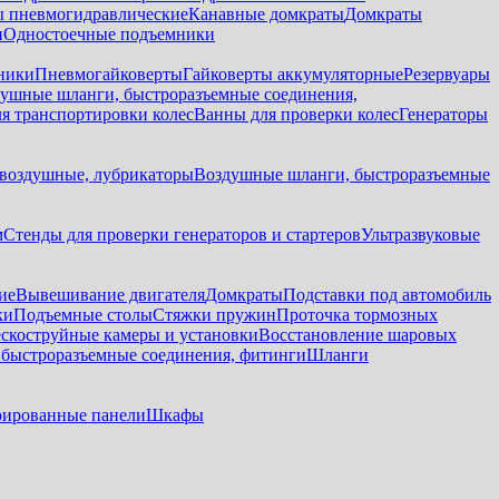
 пневмогидравлические
Канавные домкраты
Домкраты
и
Одностоечные подъемники
ники
Пневмогайковерты
Гайковерты аккумуляторные
Резервуары
ушные шланги, быстроразъемные соединения,
я транспортировки колес
Ванны для проверки колес
Генераторы
воздушные, лубрикаторы
Воздушные шланги, быстроразъемные
м
Стенды для проверки генераторов и стартеров
Ультразвуковые
ие
Вывешивание двигателя
Домкраты
Подставки под автомобиль
ки
Подъемные столы
Стяжки пружин
Проточка тормозных
скоструйные камеры и установки
Восстановление шаровых
быстроразъемные соединения, фитинги
Шланги
ированные панели
Шкафы