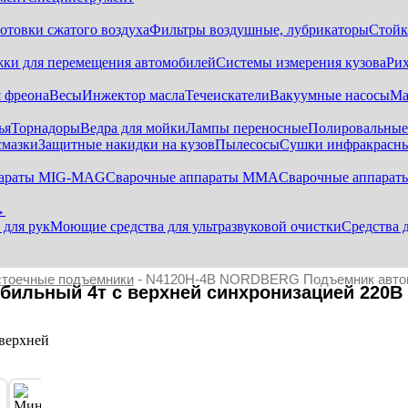
отовки сжатого воздуха
Фильтры воздушные, лубрикаторы
Стойк
жки для перемещения автомобилей
Системы измерения кузова
Ри
 фреона
Весы
Инжектор масла
Течеискатели
Вакуумные насосы
Ма
ья
Торнадоры
Ведра для мойки
Лампы переносные
Полировальны
смазки
Защитные накидки на кузов
Пылесосы
Сушки инфракрасн
параты MIG-MAG
Сварочные аппараты MMA
Сварочные аппарат
→
 для рук
Моющие средства для ультразвуковой очистки
Средства 
стоечные подъемники
- N4120H-4B NORDBERG Подъемник автомо
льный 4т с верхней синхронизацией 220В 