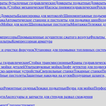
раты бутылочные гидравлические
Домкраты подкатные
Домкраты
биль (Стойки механические)
Насосы пневмогидравлические
Рохл
с
Домкраты
Балансировка для мотоколёс
Шиномонтажные подъем
ажа
Автоматические станции и пистолеты для подкачки шин
Возд
и
Мойки для колес
Шиповальные пистолеты
Монтажки
Тележки дл
омпрессоры
Промышленные осушители сжатого воздуха
Фильтры 
ильтры
Компрессорная арматура
и и очистки форсунок
Установки для промывки топливных систе
ы гидравлические
Стойки трансмиссионные
Краны гидравлическ
я мойки деталей
Ультразвуковые мойки
Люфт детектор для подвес
ско-зарядные устройства
Сверлильные станки
Токарные станки
Пе
йные пистолеты
Защитные накидки на кузов
Воздушные шланги, 
ки
Ремонтные сиденья
Лежаки подкатные
Ведра для мойки
Перфор
уги
Аксессуары и запчасти для стендов развал схождения
мент
Специнструмент