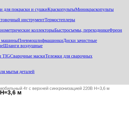
и для покраски и сушки
Краскопульты
Миникраскопульты
хтовочный инструмент
Термостеплеры
нометрические коллекторы
Быстросъемы, переходники
Фреон
е машины
Пневмошлифмашинки
Диски зачистные
ые
Шланги воздушные
ы TIG
Сварочные маски
Тележки для сварочных
для мытья деталей
бильный 4т с верхней синхронизацией 220В H=3,6 м
H=3,6 м