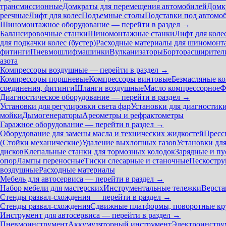
трансмиссионные
Домкраты для перемещения автомобилей
Домк
реечные
Лифт для колес
Подъемные столы
Подставки под автомо
Шиномонтажное оборудование — перейти в раздел →
Балансировочные станки
Шиномонтажные станки
Лифт для коле
для подкачки колес (бустер)
Расходные материалы для шиномонт
фитинги
Пневмошлифмашинки
Вулканизаторы
Борторасширител
азота
Компрессоры воздушные — перейти в раздел →
Компрессоры поршневые
Компрессоры винтовые
Безмасляные к
соединения, фитинги
Шланги воздушные
Масло компрессорное
Ф
Диагностическое оборудование — перейти в раздел →
Установки для регулировки света фар
Установки для диагностик
мойки
Дымогенераторы
Ареометры и рефрактометры
Гаражное оборудование — перейти в раздел →
Оборудование для замены масла и технических жидкостей
Пресс
(Стойки механические)
Удаление выхлопных газов
Установки дл
дисков
Клепальные станки для тормозных колодок
Зарядные и пу
опор
Лампы переносные
Тиски слесарные и станочные
Пескостру
воздушные
Расходные материалы
Мебель для автосервиса — перейти в раздел →
Набор мебели для мастерских
Инструментальные тележки
Верста
Стенды развал-схождения — перейти в раздел →
Стенды развал-схождения
Сдвижные платформы, поворотные кр
Инструмент для автосервиса — перейти в раздел →
Пневмоинструмент
Аккумуляторный инструмент
Электроинстру