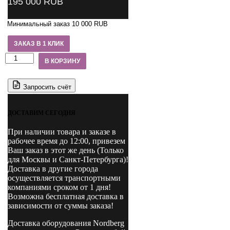
195 000
RUB
Минимальный заказ 10 000 RUB
ЗАКАЗ В 1 КЛИК
Количество
В КОРЗИНУ
товара
N4120H-
4B
Запросить счёт
NORDBERG
Подъемник
автомобильный
ДОСТАВИМ СЕГОДНЯ
4т
с
При наличии товара и заказе в
верхней
рабочее время до 12:00, привезем
синхронизацией
Ваш заказ в этот же день (Только
220В
для Москвы и Санкт-Петербурга)!
H=3,6
Доставка в другие города
м
осуществляется транспортными
компаниями сроком от 1 дня!
Возможна бесплатная доставка в
зависимости от суммы заказа!
Доставка оборудования Nordberg