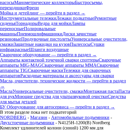
насосы
Манометрические коллекторы
Быстросъемы,
переходники
Фреон
Мойка и детейлинг — перейти в раздел →
Инструментальные тележки
Лежаки подкатные
Ремонтные
сиденья
Торнадоры
Ведра для мойки
Лампы
переносные
Полировальные
машины
Пневмошлифмашинки
Диски зачистные
резиновые
Продувочные пистолеты
Универсальные очистители,
смазки
Защитные накидки на кузов
Пылесосы
Сушки
инфракрасные
Шланги воздушные
Сварочное оборудование — перейти в раздел →
Аппараты контактной точечной сварки cпоттеры
Сварочные
аппараты MIG-MAG
Сварочные аппараты MMA
Сварочные
аппараты TIG
Сварочные маски
Тележки для сварочных
аппаратов
Расходные материалы и аксессуары для сварки
Масла, очистители, технические жидкости — перейти в раздел
→
Масла
Универсальные очистители, смазки
Монтажная паста
Паста
для рук
Моющие средства для ультразвуковой очистки
Средства
для мытья деталей
БУ Оборудование для автосервиса — перейти в раздел →
В этом разделе пока нет подкатегорий
NORDBERG
-
Магазин
-
Автомобильные подъемники
-
Двухстоечные подъемники
- N4125H-1200(B) Nordberg
Комплект удлинителей колонн (синий) 1200 мм для