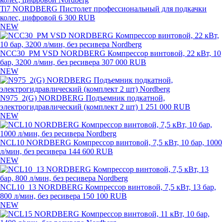
Ti7 NORDBERG Пистолет профессиональный для подкачки
колес, цифровой
6 300 RUB
NEW
NCC30_PM VSD NORDBERG Компрессор винтовой, 22 кВт, 10
бар, 3200 л/мин, без ресивера
307 000 RUB
NEW
N975_2(G) NORDBERG Подъемник подкатной,
электрогидравлический (комплект 2 шт)
1 251 000 RUB
NEW
NCL10 NORDBERG Компрессор винтовой, 7,5 кВт, 10 бар, 1000
л/мин, без ресивера
144 600 RUB
NEW
NCL10_13 NORDBERG Компрессор винтовой, 7,5 кВт, 13 бар,
800 л/мин, без ресивера
150 100 RUB
NEW