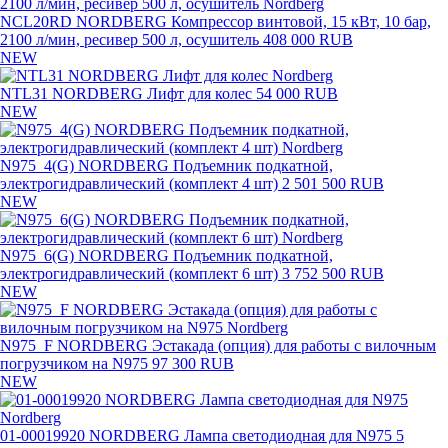
NCL20RD NORDBERG Компрессор винтовой, 15 кВт, 10 бар,
2100 л/мин, ресивер 500 л, осушитель
408 000 RUB
NEW
NTL31 NORDBERG Лифт для колес
54 000 RUB
NEW
N975_4(G) NORDBERG Подъемник подкатной,
электрогидравлический (комплект 4 шт)
2 501 500 RUB
NEW
N975_6(G) NORDBERG Подъемник подкатной,
электрогидравлический (комплект 6 шт)
3 752 500 RUB
NEW
N975_F NORDBERG Эстакада (опция) для работы с вилочным
погрузчиком на N975
97 300 RUB
NEW
01-00019920 NORDBERG Лампа светодиодная для N975
5