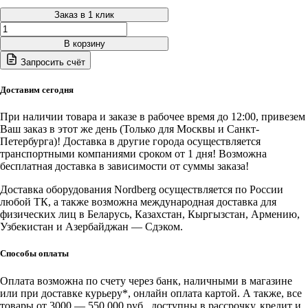
Заказ в 1 клик
Количество
товара
В корзину
N4125H-
Запросить счёт
1200(B)
Nordberg
Комплект
Доставим сегодня
удлинителей
колонн
При наличии товара и заказе в рабочее время до 12:00, привезем
(синий)
Ваш заказ в этот же день (Только для Москвы и Санкт-
1200
Петербурга)! Доставка в другие города осуществляется
мм
транспортными компаниями сроком от 1 дня! Возможна
для
бесплатная доставка в зависимости от суммы заказа!
NORDBERG
N4125H-
Доставка оборудования Nordberg осуществляется по России
4,5T
любой ТК, а также возможна международная доставка для
физических лиц в Беларусь, Казахстан, Кыргызстан, Армению,
Узбекистан и Азербайджан — Сдэком.
Способы оплаты
Оплата возможна по счету через банк, наличными в магазине
или при доставке курьеру*, онлайн оплата картой. А также, все
товары от 3000 — 550 000 руб., доступны в рассрочку, кредит и