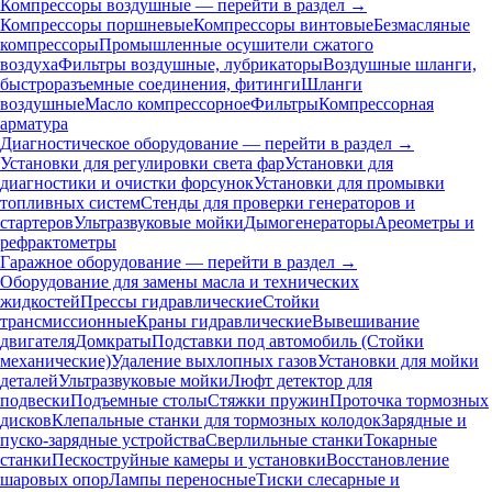
Компрессоры воздушные — перейти в раздел →
Компрессоры поршневые
Компрессоры винтовые
Безмасляные
компрессоры
Промышленные осушители сжатого
воздуха
Фильтры воздушные, лубрикаторы
Воздушные шланги,
быстроразъемные соединения, фитинги
Шланги
воздушные
Масло компрессорное
Фильтры
Компрессорная
арматура
Диагностическое оборудование — перейти в раздел →
Установки для регулировки света фар
Установки для
диагностики и очистки форсунок
Установки для промывки
топливных систем
Стенды для проверки генераторов и
стартеров
Ультразвуковые мойки
Дымогенераторы
Ареометры и
рефрактометры
Гаражное оборудование — перейти в раздел →
Оборудование для замены масла и технических
жидкостей
Прессы гидравлические
Стойки
трансмиссионные
Краны гидравлические
Вывешивание
двигателя
Домкраты
Подставки под автомобиль (Стойки
механические)
Удаление выхлопных газов
Установки для мойки
деталей
Ультразвуковые мойки
Люфт детектор для
подвески
Подъемные столы
Стяжки пружин
Проточка тормозных
дисков
Клепальные станки для тормозных колодок
Зарядные и
пуско-зарядные устройства
Сверлильные станки
Токарные
станки
Пескоструйные камеры и установки
Восстановление
шаровых опор
Лампы переносные
Тиски слесарные и