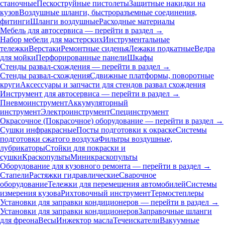
станочные
Пескоструйные пистолеты
Защитные накидки на
кузов
Воздушные шланги, быстроразъемные соединения,
фитинги
Шланги воздушные
Расходные материалы
Мебель для автосервиса — перейти в раздел →
Набор мебели для мастерских
Инструментальные
тележки
Верстаки
Ремонтные сиденья
Лежаки подкатные
Ведра
для мойки
Перфорированные панели
Шкафы
Стенды развал-схождения — перейти в раздел →
Стенды развал-схождения
Сдвижные платформы, поворотные
круги
Аксессуары и запчасти для стендов развал схождения
Инструмент для автосервиса — перейти в раздел →
Пневмоинструмент
Аккумуляторный
инструмент
Электроинструмент
Специнструмент
Окрасочное (Покрасочное) оборудование — перейти в раздел →
Сушки инфракрасные
Посты подготовки к окраске
Системы
подготовки сжатого воздуха
Фильтры воздушные,
лубрикаторы
Стойки для покраски и
сушки
Краскопульты
Миникраскопульты
Оборудование для кузовного ремонта — перейти в раздел →
Стапели
Растяжки гидравлические
Сварочное
оборудование
Тележки для перемещения автомобилей
Системы
измерения кузова
Рихтовочный инструмент
Термостеплеры
Установки для заправки кондиционеров — перейти в раздел →
Установки для заправки кондиционеров
Заправочные шланги
для фреона
Весы
Инжектор масла
Течеискатели
Вакуумные