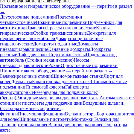
БУ Оборудование для автосервиса
Подъемное и гидравлическое оборудование — перейти в раздел
→
Двухстоечные подъемники
Подъемники
четырехстоечные
Ножничные подъемники
Подъемники для
мототехники
Траверсы
Прессы гидравлические
Краны
гидравлические
Стойки трансмиссионные
Домкраты для
перемещения автомобилей
Домкраты бутылочные
гидравлические
Домкраты подкатные
Домкраты
пневмогидравлические
Канавные домкраты
Домкраты
реечные
Лифт для колес
Подъемные столы
Подставки под
автомобиль (Стойки механические)
Насосы
пневмогидравлические
Рохли
Одностоечные подъемники
Шиномонтажное оборудование — перейти в раздел →
Балансировочные станки
Шиномонтажные станки
Лифт для
колес
Домкраты
Балансировка для мотоколёс
Шиномонтажные
подъемники
Пневмогайковерты
Гайковерты
аккумуляторные
Резервуары для подкачки колес
(бустер)
Расходные материалы для шиномонтажа
Автоматические
станции и пистолеты для подкачки шин
Воздушные шланги,
быстроразъемные соединения,
фитинги
Пневмошлифмашинки
Вулканизаторы
Борторасширител
для колес
Шиповальные пистолеты
Монтажки
Тележки для
транспортировки колес
Ванны для проверки колес
Генераторы
азота