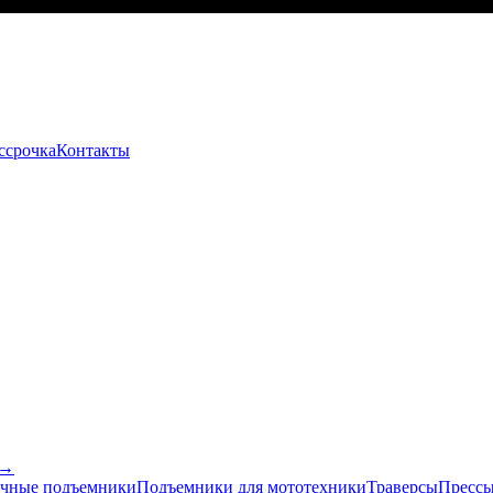
ссрочка
Контакты
 →
чные подъемники
Подъемники для мототехники
Траверсы
Прессы