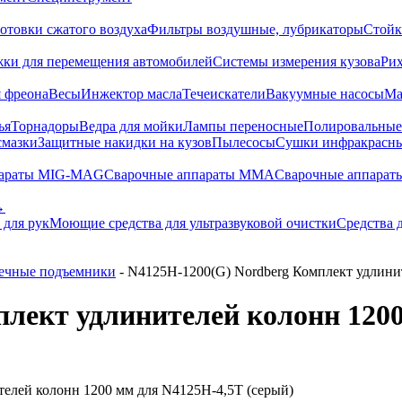
отовки сжатого воздуха
Фильтры воздушные, лубрикаторы
Стойк
жки для перемещения автомобилей
Системы измерения кузова
Ри
 фреона
Весы
Инжектор масла
Течеискатели
Вакуумные насосы
Ма
ья
Торнадоры
Ведра для мойки
Лампы переносные
Полировальны
смазки
Защитные накидки на кузов
Пылесосы
Сушки инфракрасн
параты MIG-MAG
Сварочные аппараты MMA
Сварочные аппарат
→
 для рук
Моющие средства для ультразвуковой очистки
Средства 
ечные подъемники
- N4125H-1200(G) Nordberg Комплект удлини
лект удлинителей колонн 1200