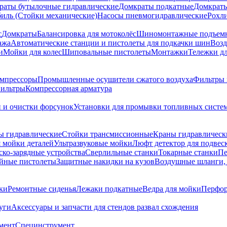
раты бутылочные гидравлические
Домкраты подкатные
Домкраты
биль (Стойки механические)
Насосы пневмогидравлические
Рохл
с
Домкраты
Балансировка для мотоколёс
Шиномонтажные подъем
ажа
Автоматические станции и пистолеты для подкачки шин
Возд
и
Мойки для колес
Шиповальные пистолеты
Монтажки
Тележки дл
омпрессоры
Промышленные осушители сжатого воздуха
Фильтры 
ильтры
Компрессорная арматура
и и очистки форсунок
Установки для промывки топливных систе
ы гидравлические
Стойки трансмиссионные
Краны гидравлическ
я мойки деталей
Ультразвуковые мойки
Люфт детектор для подвес
ско-зарядные устройства
Сверлильные станки
Токарные станки
Пе
йные пистолеты
Защитные накидки на кузов
Воздушные шланги, 
ки
Ремонтные сиденья
Лежаки подкатные
Ведра для мойки
Перфор
уги
Аксессуары и запчасти для стендов развал схождения
мент
Специнструмент