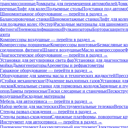
трансмиссионные
Домкраты для перемещения автомобилей
Домк
реечные
Лифт для колес
Подъемные столы
Подставки под автомо
Шиномонтажное оборудование — перейти в раздел →
Балансировочные станки
Шиномонтажные станки
Лифт для коле
для подкачки колес (бустер)
Расходные материалы для шиномонт
фитинги
Пневмошлифмашинки
Вулканизаторы
Борторасширител
азота
Компрессоры воздушные — перейти в раздел →
Компрессоры поршневые
Компрессоры винтовые
Безмасляные к
соединения, фитинги
Шланги воздушные
Масло компрессорное
Ф
Диагностическое оборудование — перейти в раздел →
Установки для регулировки света фар
Установки для диагностик
мойки
Дымогенераторы
Ареометры и рефрактометры
Гаражное оборудование — перейти в раздел →
Оборудование для замены масла и технических жидкостей
Пресс
(Стойки механические)
Удаление выхлопных газов
Установки дл
дисков
Клепальные станки для тормозных колодок
Зарядные и пу
опор
Лампы переносные
Тиски слесарные и станочные
Пескостру
воздушные
Расходные материалы
Мебель для автосервиса — перейти в раздел →
Набор мебели для мастерских
Инструментальные тележки
Верста
Стенды развал-схождения — перейти в раздел →
Стенды развал-схождения
Сдвижные платформы, поворотные кр
Инструмент для автосервиса — перейти в раздел →
Пневмоинструмент
Аккумуляторный инструмент
Электроинстру