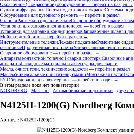
Окрасочное (Покрасочное) оборудование — перейти в раздел →
Сушки инфракрасные
Посты подготовки к окраске
Системы подг
Оборудование для кузовного ремонта — перейти в раздел →
Стапели
Растяжки гидравлические
Сварочное оборудование
Теле
Установки для заправки кондиционеров — перейти в раздел →
Установки для заправки кондиционеров
Заправочные шланги для
Мойка и детейлинг — перейти в раздел →
Инструментальные тележки
Лежаки подкатные
Ремонтные сиден
резиновые
Продувочные пистолеты
Универсальные очистители, 
Сварочное оборудование — перейти в раздел →
Аппараты контактной точечной сварки cпоттеры
Сварочные ап
аппаратов
Расходные материалы и аксессуары для сварки
Масла, очистители, технические жидкости — перейти в раздел 
Масла
Универсальные очистители, смазки
Монтажная паста
Паста
БУ Оборудование для автосервиса — перейти в раздел →
В этом разделе пока нет подкатегорий
NORDBERG
-
Магазин
-
Автомобильные подъемники
-
Двухсто
N4125H-1200(G) Nordberg Комп
Артикул: N4125H-1200(G)