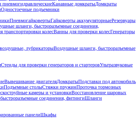
 пневмогидравлические
Канавные домкраты
Домкраты
и
Одностоечные подъемники
ники
Пневмогайковерты
Гайковерты аккумуляторные
Резервуары
ушные шланги, быстроразъемные соединения,
я транспортировки колес
Ванны для проверки колес
Генераторы
воздушные, лубрикаторы
Воздушные шланги, быстроразъемные
м
Стенды для проверки генераторов и стартеров
Ультразвуковые
ие
Вывешивание двигателя
Домкраты
Подставки под автомобиль
ки
Подъемные столы
Стяжки пружин
Проточка тормозных
скоструйные камеры и установки
Восстановление шаровых
быстроразъемные соединения, фитинги
Шланги
ированные панели
Шкафы