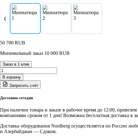
❮
50 700
RUB
Минимальный заказ 10 000 RUB
Заказ в 1 клик
Количество
товара
В корзину
N4125H-
Запросить счёт
1200(G)
Nordberg
Комплект
Доставим сегодня
удлинителей
колонн
При наличии товара и заказе в рабочее время до 12:00, привезе
1200
компаниями сроком от 1 дня! Возможна бесплатная доставка в з
мм
для
Доставка оборудования Nordberg осуществляется по России люб
N4125H-
и Азербайджан — Сдэком.
4,5T