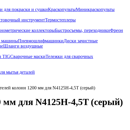
и для покраски и сушки
Краскопульты
Миникраскопульты
хтовочный инструмент
Термостеплеры
нометрические коллекторы
Быстросъемы, переходники
Фреон
е машины
Пневмошлифмашинки
Диски зачистные
ые
Шланги воздушные
ы TIG
Сварочные маски
Тележки для сварочных
для мытья деталей
телей колонн 1200 мм для N4125H-4,5T (серый)
 мм для N4125H-4,5T (серый)