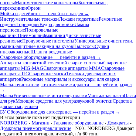
насосы
Манометрические коллекторы
Быстросъемы,
переходники
Фреон
Мойка и детейлинг — перейти в раздел →
Инструментальные тележки
Лежаки подкатные
Ремонтные
сиденья
Торнадоры
Ведра для мойки
Лампы
переносные
Полировальные
машины
Пневмошлифмашинки
Диски зачистные
резиновые
Продувочные пистолеты
Универсальные очистители,
смазки
Защитные накидки на кузов
Пылесосы
Сушки
инфракрасные
Шланги воздушные
Сварочное оборудование — перейти в раздел →
Аппараты контактной точечной сварки cпоттеры
Сварочные
аппараты MIG-MAG
Сварочные аппараты MMA
Сварочные
аппараты TIG
Сварочные маски
Тележки для сварочных
аппаратов
Расходные материалы и аксессуары для сварки
Масла, очистители, технические жидкости — перейти в раздел
→
Масла
Универсальные очистители, смазки
Монтажная паста
Паста
для рук
Моющие средства для ультразвуковой очистки
Средства
для мытья деталей
БУ Оборудование для автосервиса — перейти в раздел →
В этом разделе пока нет подкатегорий
NORDBERG
-
Магазин
-
Гаражное оборудование
-
Домкраты
-
Домкраты пневмогидравлические
- N601 NORDBERG Домкрат
подкатной пневмогидравлический, г/п 60 тонн