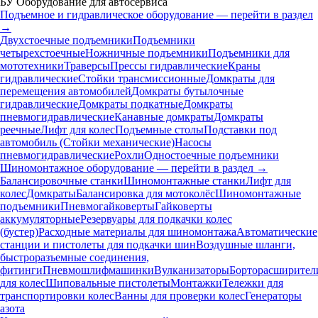
БУ Оборудование для автосервиса
Подъемное и гидравлическое оборудование — перейти в раздел
→
Двухстоечные подъемники
Подъемники
четырехстоечные
Ножничные подъемники
Подъемники для
мототехники
Траверсы
Прессы гидравлические
Краны
гидравлические
Стойки трансмиссионные
Домкраты для
перемещения автомобилей
Домкраты бутылочные
гидравлические
Домкраты подкатные
Домкраты
пневмогидравлические
Канавные домкраты
Домкраты
реечные
Лифт для колес
Подъемные столы
Подставки под
автомобиль (Стойки механические)
Насосы
пневмогидравлические
Рохли
Одностоечные подъемники
Шиномонтажное оборудование — перейти в раздел →
Балансировочные станки
Шиномонтажные станки
Лифт для
колес
Домкраты
Балансировка для мотоколёс
Шиномонтажные
подъемники
Пневмогайковерты
Гайковерты
аккумуляторные
Резервуары для подкачки колес
(бустер)
Расходные материалы для шиномонтажа
Автоматические
станции и пистолеты для подкачки шин
Воздушные шланги,
быстроразъемные соединения,
фитинги
Пневмошлифмашинки
Вулканизаторы
Борторасширител
для колес
Шиповальные пистолеты
Монтажки
Тележки для
транспортировки колес
Ванны для проверки колес
Генераторы
азота