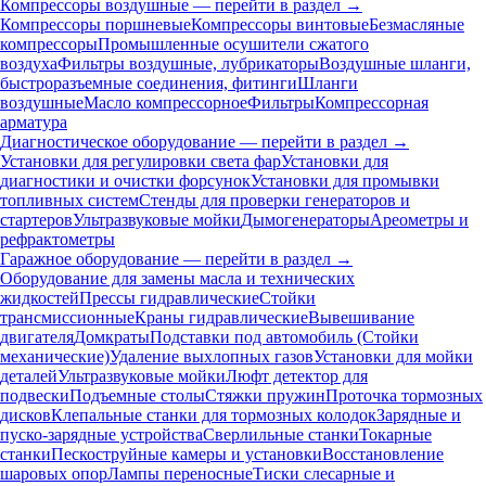
Компрессоры воздушные — перейти в раздел →
Компрессоры поршневые
Компрессоры винтовые
Безмасляные
компрессоры
Промышленные осушители сжатого
воздуха
Фильтры воздушные, лубрикаторы
Воздушные шланги,
быстроразъемные соединения, фитинги
Шланги
воздушные
Масло компрессорное
Фильтры
Компрессорная
арматура
Диагностическое оборудование — перейти в раздел →
Установки для регулировки света фар
Установки для
диагностики и очистки форсунок
Установки для промывки
топливных систем
Стенды для проверки генераторов и
стартеров
Ультразвуковые мойки
Дымогенераторы
Ареометры и
рефрактометры
Гаражное оборудование — перейти в раздел →
Оборудование для замены масла и технических
жидкостей
Прессы гидравлические
Стойки
трансмиссионные
Краны гидравлические
Вывешивание
двигателя
Домкраты
Подставки под автомобиль (Стойки
механические)
Удаление выхлопных газов
Установки для мойки
деталей
Ультразвуковые мойки
Люфт детектор для
подвески
Подъемные столы
Стяжки пружин
Проточка тормозных
дисков
Клепальные станки для тормозных колодок
Зарядные и
пуско-зарядные устройства
Сверлильные станки
Токарные
станки
Пескоструйные камеры и установки
Восстановление
шаровых опор
Лампы переносные
Тиски слесарные и