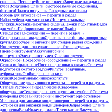
станочные
Пескоструйные пистолеты
Защитные накидки на
кузов
Воздушные шланги, быстроразъемные соединения,
фитинги
Шланги воздушные
Расходные материалы
Мебель для автосервиса — перейти в раздел →
Набор мебели для мастерских
Инструментальные
тележки
Верстаки
Ремонтные сиденья
Лежаки подкатные
Ведра
для мойки
Перфорированные панели
Шкафы
Стенды развал-схождения — перейти в раздел →
Стенды развал-схождения
Сдвижные платформы, поворотные
круги
Аксессуары и запчасти для стендов развал схождения
Инструмент для автосервиса — перейти в раздел →
Пневмоинструмент
Аккумуляторный
инструмент
Электроинструмент
Специнструмент
Окрасочное (Покрасочное) оборудование — перейти в раздел →
Сушки инфракрасные
Посты подготовки к окраске
Системы
подготовки сжатого воздуха
Фильтры воздушные,
лубрикаторы
Стойки для покраски и
сушки
Краскопульты
Миникраскопульты
Оборудование для кузовного ремонта — перейти в раздел →
Стапели
Растяжки гидравлические
Сварочное
оборудование
Тележки для перемещения автомобилей
Системы
измерения кузова
Рихтовочный инструмент
Термостеплеры
Установки для заправки кондиционеров — перейти в раздел →
Установки для заправки кондиционеров
Заправочные шланги
для фреона
Весы
Инжектор масла
Течеискатели
Вакуумные