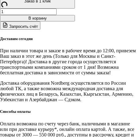
Заказ в 1 клик
Количество
товара
В корзину
N601
Запросить счёт
NORDBERG
Домкрат
подкатной
Доставим сегодня
пневмогидравлический,
г/
При наличии товара и заказе в рабочее время до 12:00, привезем
п
Ваш заказ в этот же день (Только для Москвы и Санкт-
60
Петербурга)! Доставка в другие города осуществляется
тонн
транспортными компаниями сроком от 1 дня! Возможна
бесплатная доставка в зависимости от суммы заказа!
Доставка оборудования Nordberg осуществляется по России
любой ТК, а также возможна международная доставка для
физических лиц в Беларусь, Казахстан, Кыргызстан, Армению,
Узбекистан и Азербайджан — Сдэком.
Способы оплаты
Оплата возможна по счету через банк, наличными в магазине
или при доставке курьеру*, онлайн оплата картой. А также, все
товары от 3000 — 550 000 руб., доступны в рассрочку, кредит и