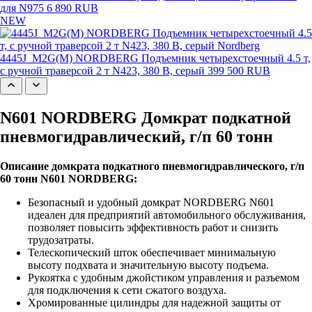
для N975
6 890 RUB
NEW
4445J_M2G(M) NORDBERG Подъемник четырехстоечный 4.5 т,
с ручной траверсой 2 т N423, 380 В, серый
399 500 RUB
N601 NORDBERG Домкрат подкатной
пневмогидравлический, г/п 60 тонн
Описание домкрата подкатного пневмогидравлического, г/п
60 тонн N601 NORDBERG:
Безопасный и удобный домкрат NORDBERG N601
идеален для предприятий автомобильного обслуживания,
позволяет повысить эффективность работ и снизить
трудозатраты.
Телескопический шток обеспечивает минимальную
высоту подхвата и значительную высоту подъема.
Рукоятка с удобным джойстиком управления и разъемом
для подключения к сети сжатого воздуха.
Хромированные цилиндры для надежной защиты от