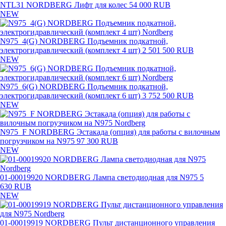
NTL31 NORDBERG Лифт для колес
54 000 RUB
NEW
N975_4(G) NORDBERG Подъемник подкатной,
электрогидравлический (комплект 4 шт)
2 501 500 RUB
NEW
N975_6(G) NORDBERG Подъемник подкатной,
электрогидравлический (комплект 6 шт)
3 752 500 RUB
NEW
N975_F NORDBERG Эстакада (опция) для работы с вилочным
погрузчиком на N975
97 300 RUB
NEW
01-00019920 NORDBERG Лампа светодиодная для N975
5
630 RUB
NEW
01-00019919 NORDBERG Пульт дистанционного управления