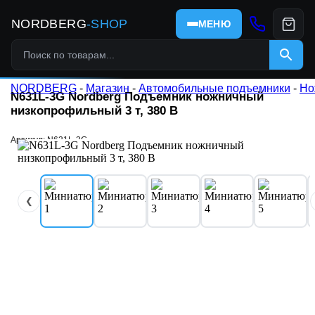
NORDBERG
-SHOP
МЕНЮ
NORDBERG
-
Магазин
-
Автомобильные подъемники
-
Но
N631L-3G Nordberg Подъемник ножничный
низкопрофильный 3 т, 380 В
Артикул: N631L-3G
❮