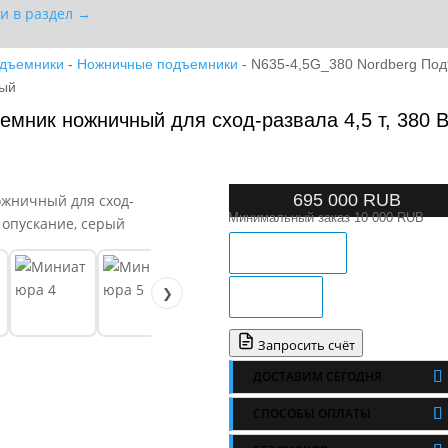
и в раздел →
одъемники
-
Ножничные подъемники
- N635-4,5G_380 Nordberg Под
рый
мник ножничный для сход-развала 4,5 т, 380 В
695 000
RUB
Минимальный заказ 10 000 RUB
ЗАКАЗ В 1 КЛИК
❯
В КОРЗИНУ
Запросить счёт
ДОСТАВИМ СЕГОДНЯ
СПОСОБЫ ОПЛАТЫ