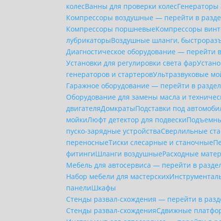
колес
Ванны для проверки колес
Генераторы 
Компрессоры воздушные — перейти в разд
Компрессоры поршневые
Компрессоры вин
лубрикаторы
Воздушные шланги, быстрораз
Диагностическое оборудование — перейти 
Установки для регулировки света фар
Устано
генераторов и стартеров
Ультразвуковые мо
Гаражное оборудование — перейти в разде
Оборудование для замены масла и техничес
двигателя
Домкраты
Подставки под автомоби
мойки
Люфт детектор для подвески
Подъемны
пуско-зарядные устройства
Сверлильные ст
переносные
Тиски слесарные и станочные
П
фитинги
Шланги воздушные
Расходные мате
Мебель для автосервиса — перейти в разде
Набор мебели для мастерских
Инструментал
панели
Шкафы
Стенды развал-схождения — перейти в раз
Стенды развал-схождения
Сдвижные платфор