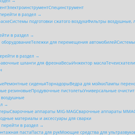
аздел →
ент
Электроинструмент
Специнструмент
перейти в раздел →
раске
Системы подготовки сжатого воздуха
Фильтры воздушные, 
ейти в раздел →
 оборудование
Тележки для перемещения автомобилей
Системы
ерейти в раздел →
равочные шланги для фреона
Весы
Инжектор масла
Течеискател
н
ые
Ремонтные сиденья
Торнадоры
Ведра для мойки
Лампы перен
ные резиновые
Продувочные пистолеты
Универсальные очистит
 воздушные
ел →
ттеры
Сварочные аппараты MIG-MAG
Сварочные аппараты MMA
ходные материалы и аксессуары для сварки
— перейти в раздел →
нтажная паста
Паста для рук
Моющие средства для ультразвуко