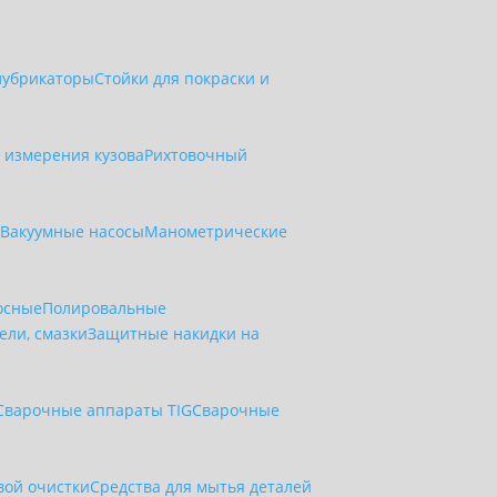
лубрикаторы
Стойки для покраски и
 измерения кузова
Рихтовочный
и
Вакуумные насосы
Манометрические
осные
Полировальные
ели, смазки
Защитные накидки на
Сварочные аппараты TIG
Сварочные
вой очистки
Средства для мытья деталей