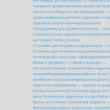
Инструмент для автосервиса — перейти в р
Пневмоинструмент
Аккумуляторный инструм
Окрасочное (Покрасочное) оборудование — 
Сушки инфракрасные
Посты подготовки к ок
сушки
Краскопульты
Миникраскопульты
Оборудование для кузовного ремонта — пер
Стапели
Растяжки гидравлические
Сварочное
инструмент
Термостеплеры
Установки для заправки кондиционеров — п
Установки для заправки кондиционеров
Зап
коллекторы
Быстросъемы, переходники
Фрео
Мойка и детейлинг — перейти в раздел →
Инструментальные тележки
Лежаки подкатн
машины
Пневмошлифмашинки
Диски зачист
кузов
Пылесосы
Сушки инфракрасные
Шланги
Сварочное оборудование — перейти в разд
Аппараты контактной точечной сварки cпо
маски
Тележки для сварочных аппаратов
Рас
Масла, очистители, технические жидкости 
Масла
Универсальные очистители, смазки
Мо