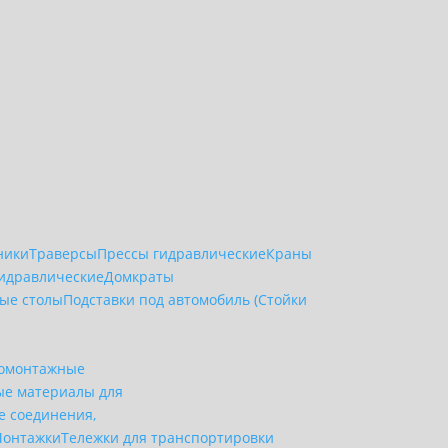
ники
Траверсы
Прессы гидравлические
Краны
идравлические
Домкраты
ые столы
Подставки под автомобиль (Стойки
омонтажные
ые материалы для
 соединения,
онтажки
Тележки для транспортировки