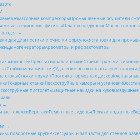
азота
ел →
товые
Безмасляные компрессоры
Промышленные осушители сжат
ъемные соединения, фитинги
Шланги воздушные
Масло компрес
в раздел →
вки для диагностики и очистки форсунок
Установки для промыв
йки
Дымогенераторы
Ареометры и рефрактометры
л →
ких жидкостей
Прессы гидравлические
Стойки трансмиссионные
ль (Стойки механические)
Удаление выхлопных газов
Установки 
е столы
Стяжки пружин
Проточка тормозных дисков
Клепальные 
анки
Токарные станки
Пескоструйные камеры и установки
Восста
ескоструйные пистолеты
Защитные накидки на кузов
Воздушные 
риалы
л →
ьные тележки
Верстаки
Ремонтные сиденья
Лежаки подкатные
Ве
дел →
мы, поворотные круги
Аксессуары и запчасти для стендов разв