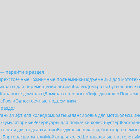
 — перейти в раздел →
ырехстоечные
Ножничные подъемники
Подъемники для мототех
мкраты для перемещения автомобилей
Домкраты бутылочные г
е
Канавные домкраты
Домкраты реечные
Лифт для колес
Подъемн
ие
Рохли
Одностоечные подъемники
 раздел →
танки
Лифт для колес
Домкраты
Балансировка для мотоколёс
Шин
аккумуляторные
Резервуары для подкачки колес (бустер)
Расходн
столеты для подкачки шин
Воздушные шланги, быстроразъемные
ры
Борторасширители
Мойки для колес
Шиповальные пистолеты
М