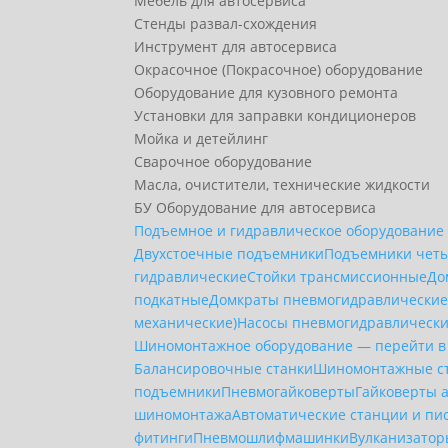
Мебель для автосервиса
Стенды развал-схождения
Инструмент для автосервиса
Окрасочное (Покрасочное) оборудование
Оборудование для кузовного ремонта
Установки для заправки кондиционеров
Мойка и детейлинг
Сварочное оборудование
Масла, очистители, технические жидкости
БУ Оборудование для автосервиса
Подъемное и гидравлическое оборудование
Двухстоечные подъемники
Подъемники чет
гидравлические
Стойки трансмиссионные
До
подкатные
Домкраты пневмогидравлически
механические)
Насосы пневмогидравлическ
Шиномонтажное оборудование — перейти в
Балансировочные станки
Шиномонтажные с
подъемники
Пневмогайковерты
Гайковерты 
шиномонтажа
Автоматические станции и пи
фитинги
Пневмошлифмашинки
Вулканизато