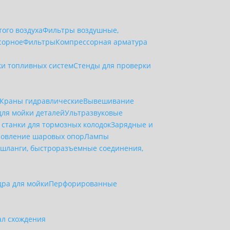
ого воздуха
Фильтры воздушные,
сорное
Фильтры
Компрессорная арматура
ки топливных систем
Стенды для проверки
Краны гидравлические
Вывешивание
для мойки деталей
Ультразвуковые
станки для тормозных колодок
Зарядные и
новление шаровых опор
Лампы
шланги, быстроразъемные соединения,
дра для мойки
Перфорированные
ал схождения