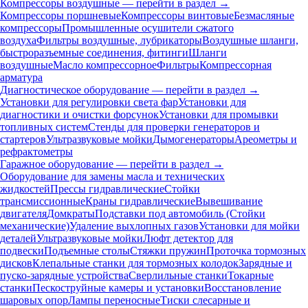
Компрессоры воздушные — перейти в раздел →
Компрессоры поршневые
Компрессоры винтовые
Безмасляные
компрессоры
Промышленные осушители сжатого
воздуха
Фильтры воздушные, лубрикаторы
Воздушные шланги,
быстроразъемные соединения, фитинги
Шланги
воздушные
Масло компрессорное
Фильтры
Компрессорная
арматура
Диагностическое оборудование — перейти в раздел →
Установки для регулировки света фар
Установки для
диагностики и очистки форсунок
Установки для промывки
топливных систем
Стенды для проверки генераторов и
стартеров
Ультразвуковые мойки
Дымогенераторы
Ареометры и
рефрактометры
Гаражное оборудование — перейти в раздел →
Оборудование для замены масла и технических
жидкостей
Прессы гидравлические
Стойки
трансмиссионные
Краны гидравлические
Вывешивание
двигателя
Домкраты
Подставки под автомобиль (Стойки
механические)
Удаление выхлопных газов
Установки для мойки
деталей
Ультразвуковые мойки
Люфт детектор для
подвески
Подъемные столы
Стяжки пружин
Проточка тормозных
дисков
Клепальные станки для тормозных колодок
Зарядные и
пуско-зарядные устройства
Сверлильные станки
Токарные
станки
Пескоструйные камеры и установки
Восстановление
шаровых опор
Лампы переносные
Тиски слесарные и