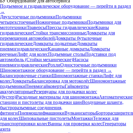
БУ Оборудование для автосервиса
Подъемное и гидравлическое оборудование — перейти в раздел
→
Двухстоечные подъемники
Подъемники
четырехстоечные
Ножничные подъемники
Подъемники для
мототехники
Траверсы
Прессы гидравлические
Краны
гидравлические
Стойки трансмиссионные
Домкраты для
перемещения автомобилей
Домкраты бутылочные
гидравлические
Домкраты подкатные
Домкраты
пневмогидравлические
Канавные домкраты
Домкраты
реечные
Лифт для колес
Подъемные столы
Подставки под
автомобиль (Стойки механические)
Насосы
пневмогидравлические
Рохли
Одностоечные подъемники
Шиномонтажное оборудование — перейти в раздел →
Балансировочные станки
Шиномонтажные станки
Лифт для
колес
Домкраты
Балансировка для мотоколёс
Шиномонтажные
подъемники
Пневмогайковерты
Гайковерты
аккумуляторные
Резервуары для подкачки колес
(бустер)
Расходные материалы для шиномонтажа
Автоматические
станции и пистолеты для подкачки шин
Воздушные шланги,
быстроразъемные соединения,
фитинги
Пневмошлифмашинки
Вулканизаторы
Борторасширител
для колес
Шиповальные пистолеты
Монтажки
Тележки для
транспортировки колес
Ванны для проверки колес
Генераторы
азота