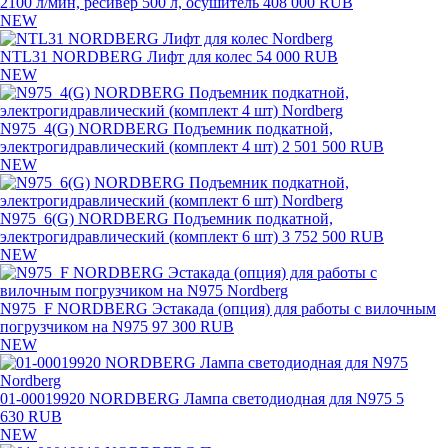
2100 л/мин, ресивер 500 л, осушитель
408 000 RUB
NEW
NTL31 NORDBERG Лифт для колес
54 000 RUB
NEW
N975_4(G) NORDBERG Подъемник подкатной,
электрогидравлический (комплект 4 шт)
2 501 500 RUB
NEW
N975_6(G) NORDBERG Подъемник подкатной,
электрогидравлический (комплект 6 шт)
3 752 500 RUB
NEW
N975_F NORDBERG Эстакада (опция) для работы с вилочным
погрузчиком на N975
97 300 RUB
NEW
01-00019920 NORDBERG Лампа светодиодная для N975
5
630 RUB
NEW