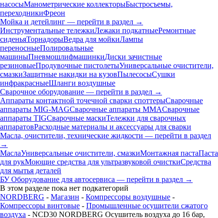
насосы
Манометрические коллекторы
Быстросъемы,
переходники
Фреон
Мойка и детейлинг — перейти в раздел →
Инструментальные тележки
Лежаки подкатные
Ремонтные
сиденья
Торнадоры
Ведра для мойки
Лампы
переносные
Полировальные
машины
Пневмошлифмашинки
Диски зачистные
резиновые
Продувочные пистолеты
Универсальные очистители,
смазки
Защитные накидки на кузов
Пылесосы
Сушки
инфракрасные
Шланги воздушные
Сварочное оборудование — перейти в раздел →
Аппараты контактной точечной сварки cпоттеры
Сварочные
аппараты MIG-MAG
Сварочные аппараты MMA
Сварочные
аппараты TIG
Сварочные маски
Тележки для сварочных
аппаратов
Расходные материалы и аксессуары для сварки
Масла, очистители, технические жидкости — перейти в раздел
→
Масла
Универсальные очистители, смазки
Монтажная паста
Паста
для рук
Моющие средства для ультразвуковой очистки
Средства
для мытья деталей
БУ Оборудование для автосервиса — перейти в раздел →
В этом разделе пока нет подкатегорий
NORDBERG
-
Магазин
-
Компрессоры воздушные
-
Компрессоры винтовые
-
Промышленные осушители сжатого
воздуха
- NCD30 NORDBERG Осушитель воздуха до 16 бар,