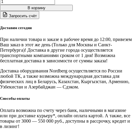
Количество
товара
В корзину
NCD30
Запросить счёт
NORDBERG
Осушитель
воздуха
Доставим сегодня
до
16
При наличии товара и заказе в рабочее время до 12:00, привезем
бар,
Ваш заказ в этот же день (Только для Москвы и Санкт-
3600
Петербурга)! Доставка в другие города осуществляется
л/
транспортными компаниями сроком от 1 дня! Возможна
мин,
бесплатная доставка в зависимости от суммы заказа!
220В
Доставка оборудования Nordberg осуществляется по России
любой ТК, а также возможна международная доставка для
физических лиц в Беларусь, Казахстан, Кыргызстан, Армению,
Узбекистан и Азербайджан — Сдэком.
Способы оплаты
Оплата возможна по счету через банк, наличными в магазине
или при доставке курьеру*, онлайн оплата картой. А также, все
товары от 3000 — 550 000 руб., доступны в рассрочку, кредит и
в лизинг!