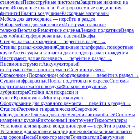
станочные
Пескоструйные пистолеты
Защитные накидки на
кузов
Воздушные шланги, быстроразъемные соединения,
фитинги
Шланги воздушные
Расходные материалы
Мебель для автосервиса — перейти в раздел →
Набор мебели для мастерских
Инструментальные
тележки
Верстаки
Ремонтные сиденья
Лежаки подкатные
Ведра
для мойки
Перфорированные панели
Шкафы
Стенды развал-схождения — перейти в раздел →
Стенды развал-схождения
Сдвижные платформы, поворотные
круги
Аксессуары и запчасти для стендов развал схождения
Инструмент для автосервиса — перейти в раздел →
Пневмоинструмент
Аккумуляторный
инструмент
Электроинструмент
Специнструмент
Окрасочное (Покрасочное) оборудование — перейти в раздел →
Сушки инфракрасные
Посты подготовки к окраске
Системы
подготовки сжатого воздуха
Фильтры воздушные,
лубрикаторы
Стойки для покраски и
сушки
Краскопульты
Миникраскопульты
Оборудование для кузовного ремонта — перейти в раздел →
Стапели
Растяжки гидравлические
Сварочное
оборудование
Тележки для перемещения автомобилей
Системы
измерения кузова
Рихтовочный инструмент
Термостеплеры
Установки для заправки кондиционеров — перейти в раздел →
Установки для заправки кондиционеров
Заправочные шланги
для фреона
Весы
Инжектор масла
Течеискатели
Вакуумные