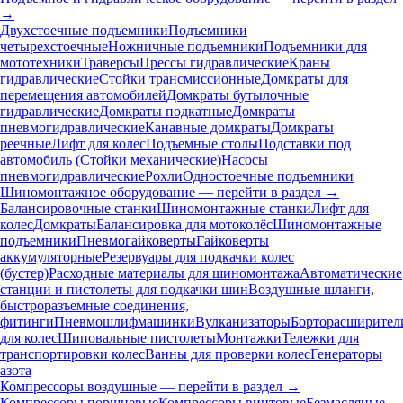
→
Двухстоечные подъемники
Подъемники
четырехстоечные
Ножничные подъемники
Подъемники для
мототехники
Траверсы
Прессы гидравлические
Краны
гидравлические
Стойки трансмиссионные
Домкраты для
перемещения автомобилей
Домкраты бутылочные
гидравлические
Домкраты подкатные
Домкраты
пневмогидравлические
Канавные домкраты
Домкраты
реечные
Лифт для колес
Подъемные столы
Подставки под
автомобиль (Стойки механические)
Насосы
пневмогидравлические
Рохли
Одностоечные подъемники
Шиномонтажное оборудование — перейти в раздел →
Балансировочные станки
Шиномонтажные станки
Лифт для
колес
Домкраты
Балансировка для мотоколёс
Шиномонтажные
подъемники
Пневмогайковерты
Гайковерты
аккумуляторные
Резервуары для подкачки колес
(бустер)
Расходные материалы для шиномонтажа
Автоматические
станции и пистолеты для подкачки шин
Воздушные шланги,
быстроразъемные соединения,
фитинги
Пневмошлифмашинки
Вулканизаторы
Борторасширител
для колес
Шиповальные пистолеты
Монтажки
Тележки для
транспортировки колес
Ванны для проверки колес
Генераторы
азота
Компрессоры воздушные — перейти в раздел →
Компрессоры поршневые
Компрессоры винтовые
Безмасляные