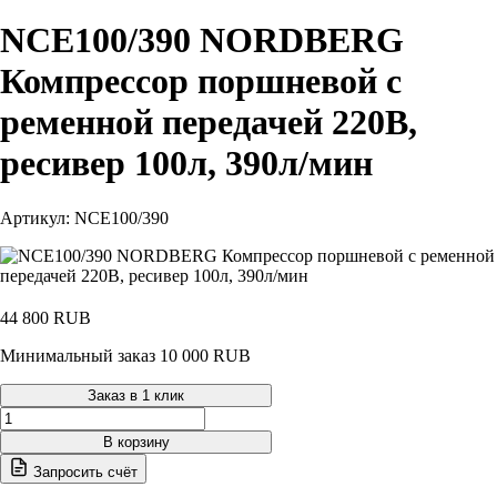
NCE100/390 NORDBERG
Компрессор поршневой с
ременной передачей 220В,
ресивер 100л, 390л/мин
Артикул: NCE100/390
44 800
RUB
Минимальный заказ 10 000 RUB
Заказ в 1 клик
Количество
товара
В корзину
NCE100/390
Запросить счёт
NORDBERG
Компрессор