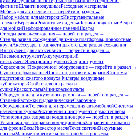
кузов
Воздушные шланги, быстроразъемные соединения,
фитинги
Шланги воздушные
Расходные материалы
Мебель для автосервиса — перейти в раздел →
Набор мебели для мастерских
Инструментальные
тележки
Верстаки
Ремонтные сиденья
Лежаки подкатные
Ведра
для мойки
Перфорированные панели
Шкафы
Стенды развал-схождения — перейти в раздел →
Стенды развал-схождения
Сдвижные платформы, поворотные
круги
Аксессуары и запчасти для стендов развал схождения
Инструмент для автосервиса — перейти в раздел →
Пневмоинструмент
Аккумуляторный
инструмент
Электроинструмент
Специнструмент
Окрасочное (Покрасочное) оборудование — перейти в раздел →
Сушки инфракрасные
Посты подготовки к окраске
Системы
подготовки сжатого воздуха
Фильтры воздушные,
лубрикаторы
Стойки для покраски и
сушки
Краскопульты
Миникраскопульты
Оборудование для кузовного ремонта — перейти в раздел →
Стапели
Растяжки гидравлические
Сварочное
оборудование
Тележки для перемещения автомобилей
Системы
измерения кузова
Рихтовочный инструмент
Термостеплеры
Установки для заправки кондиционеров — перейти в раздел →
Установки для заправки кондиционеров
Заправочные шланги
для фреона
Весы
Инжектор масла
Течеискатели
Вакуумные
насосы
Манометрические коллекторы
Быстросъемы,