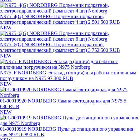
N975_4(G) NORDBERG Подъемник подкатной,
электрогидравлический (комплект 4 шт)
2 501 500 RUB
NEW
N975_6(G) NORDBERG Подъемник подкатной,
электрогидравлический (комплект 6 шт)
3 752 500 RUB
NEW
N975_F NORDBERG Эстакада (опция) для работы с вилочным
погрузчиком на N975
97 300 RUB
NEW
01-00019920 NORDBERG Лампа светодиодная для N975
5
630 RUB
NEW
01-00019919 NORDBERG Пульт дистанционного управления
для N975
6 890 RUB