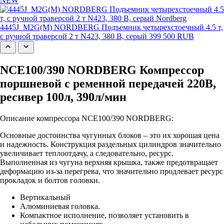
NEW
4445J_M2G(M) NORDBERG Подъемник четырехстоечный 4.5 т,
с ручной траверсой 2 т N423, 380 В, серый
399 500 RUB
NCE100/390 NORDBERG Компрессор
поршневой с ременной передачей 220В,
ресивер 100л, 390л/мин
Описание компрессора NCE100/390 NORDBERG:
Основные достоинства чугунных блоков – это их хорошая цена
и надежность. Конструкция раздельных цилиндров значительно
увеличивает теплоотдачу, а следовательно, ресурс.
Выполненная из чугуна верхняя крышка, также предотвращает
деформацию из-за перегрева, что значительно продлевает ресурс
прокладок и болтов головки.
Вертикальный
Алюминиевая головка.
Компактное исполнение, позволяет установить в