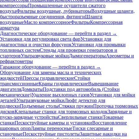
компрессоры
Промышленные осушители сжатого
воздуха
Фильтры воздушные, лубрикаторы
Воздушные шланги,
быстроразъемные соединения, фитинги
Шланги
воздушные
Масло компрессорное
Фильтры
Компрессорная
арматура
Диагностическое оборудование — перейти в раздел →
Установки для регулировки света фар
Установки для
диагностики и очистки форсунок
Установки для промывки
топливных систем
Стенды для проверки генераторов и
стартеров
Ультразвуковые мойки
Дымогенераторы
Ареометры и
рефрактометры
Гаражное оборудование — перейти в раздел →
Оборудование для замены масла и технических
жидкостей
Прессы гидравлические
Стойки
трансмиссионные
Краны гидравлические
Вывешивание
двигателя
Домкраты
Подставки под автомобиль (Стойки
механические)
Удаление выхлопных газов
Установки для мойки
деталей
Ультразвуковые мойки
Люфт детектор для
подвески
Подъемные столы
Стяжки пружин
Проточка тормозных
дисков
Клепальные станки для тормозных колодок
Зарядные и
пуско-зарядные устройства
Сверлильные станки
Токарные
станки
Пескоструйные камеры и установки
Восстановление
шаровых опор
Лампы переносные
Тиски слесарные и
станочные
Пескоструйные пистолеты
Защитные накидки на