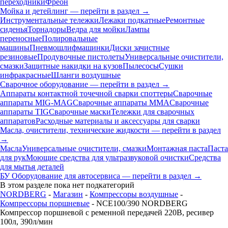
переходники
Фреон
Мойка и детейлинг — перейти в раздел →
Инструментальные тележки
Лежаки подкатные
Ремонтные
сиденья
Торнадоры
Ведра для мойки
Лампы
переносные
Полировальные
машины
Пневмошлифмашинки
Диски зачистные
резиновые
Продувочные пистолеты
Универсальные очистители,
смазки
Защитные накидки на кузов
Пылесосы
Сушки
инфракрасные
Шланги воздушные
Сварочное оборудование — перейти в раздел →
Аппараты контактной точечной сварки cпоттеры
Сварочные
аппараты MIG-MAG
Сварочные аппараты MMA
Сварочные
аппараты TIG
Сварочные маски
Тележки для сварочных
аппаратов
Расходные материалы и аксессуары для сварки
Масла, очистители, технические жидкости — перейти в раздел
→
Масла
Универсальные очистители, смазки
Монтажная паста
Паста
для рук
Моющие средства для ультразвуковой очистки
Средства
для мытья деталей
БУ Оборудование для автосервиса — перейти в раздел →
В этом разделе пока нет подкатегорий
NORDBERG
-
Магазин
-
Компрессоры воздушные
-
Компрессоры поршневые
- NCE100/390 NORDBERG
Компрессор поршневой с ременной передачей 220В, ресивер
100л, 390л/мин