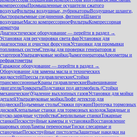
компрессоры
Промышленные осушители сжатого
воздуха
Фильтры воздушные, лубрикаторы
Воздушные шланги,
быстроразъемные соединения, фитинги
Шланги
воздушные
Масло компрессорное
Фильтры
Компрессорная
арматура
Диагностическое оборудование — перейти в раздел →
Установки для регулировки света фар
Установки для
диагностики и очистки форсунок
Установки для промывки
топливных систем
Стенды для проверки генераторов и
стартеров
Ультразвуковые мойки
Дымогенераторы
Ареометры и
рефрактометры
Гаражное оборудование — перейти в раздел →
Оборудование для замены масла и технических
жидкостей
Прессы гидравлические
Стойки
трансмиссионные
Краны гидравлические
Вывешивание
двигателя
Домкраты
Подставки под автомобиль (Стойки
механические)
Удаление выхлопных газов
Установки для мойки
деталей
Ультразвуковые мойки
Люфт детектор для
подвески
Подъемные столы
Стяжки пружин
Проточка тормозных
дисков
Клепальные станки для тормозных колодок
Зарядные и
пуско-зарядные устройства
Сверлильные станки
Токарные
станки
Пескоструйные камеры и установки
Восстановление
шаровых опор
Лампы переносные
Тиски слесарные и
станочные
Пескоструйные пистолеты
Защитные накидки на