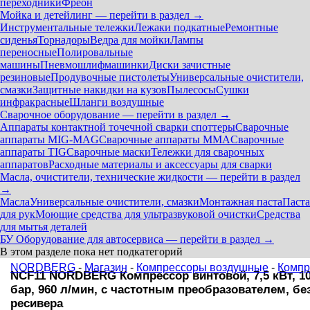
переходники
Фреон
Мойка и детейлинг — перейти в раздел →
Инструментальные тележки
Лежаки подкатные
Ремонтные
сиденья
Торнадоры
Ведра для мойки
Лампы
переносные
Полировальные
машины
Пневмошлифмашинки
Диски зачистные
резиновые
Продувочные пистолеты
Универсальные очистители,
смазки
Защитные накидки на кузов
Пылесосы
Сушки
инфракрасные
Шланги воздушные
Сварочное оборудование — перейти в раздел →
Аппараты контактной точечной сварки cпоттеры
Сварочные
аппараты MIG-MAG
Сварочные аппараты MMA
Сварочные
аппараты TIG
Сварочные маски
Тележки для сварочных
аппаратов
Расходные материалы и аксессуары для сварки
Масла, очистители, технические жидкости — перейти в раздел
→
Масла
Универсальные очистители, смазки
Монтажная паста
Паста
для рук
Моющие средства для ультразвуковой очистки
Средства
для мытья деталей
БУ Оборудование для автосервиса — перейти в раздел →
В этом разделе пока нет подкатегорий
NORDBERG
-
Магазин
-
Компрессоры воздушные
-
Компр
NCF11 NORDBERG Компрессор винтовой, 7,5 кВт, 1
бар, 960 л/мин, c частотным преобразователем, бе
ресивера