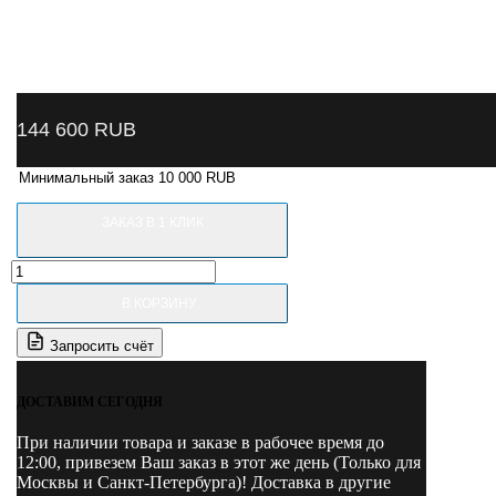
144 600
RUB
Минимальный заказ 10 000 RUB
ЗАКАЗ В 1 КЛИК
Количество
товара
В КОРЗИНУ
NCF11
NORDBERG
Запросить счёт
Компрессор
винтовой,
7,5
ДОСТАВИМ СЕГОДНЯ
кВт,
10
При наличии товара и заказе в рабочее время до
бар,
12:00, привезем Ваш заказ в этот же день (Только для
960
Москвы и Санкт-Петербурга)! Доставка в другие
л/