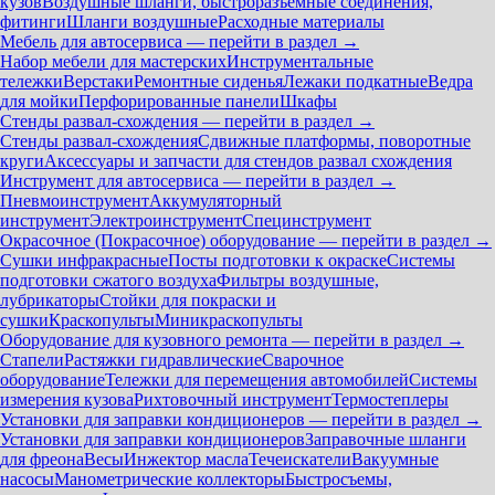
кузов
Воздушные шланги, быстроразъемные соединения,
фитинги
Шланги воздушные
Расходные материалы
Мебель для автосервиса — перейти в раздел →
Набор мебели для мастерских
Инструментальные
тележки
Верстаки
Ремонтные сиденья
Лежаки подкатные
Ведра
для мойки
Перфорированные панели
Шкафы
Стенды развал-схождения — перейти в раздел →
Стенды развал-схождения
Сдвижные платформы, поворотные
круги
Аксессуары и запчасти для стендов развал схождения
Инструмент для автосервиса — перейти в раздел →
Пневмоинструмент
Аккумуляторный
инструмент
Электроинструмент
Специнструмент
Окрасочное (Покрасочное) оборудование — перейти в раздел →
Сушки инфракрасные
Посты подготовки к окраске
Системы
подготовки сжатого воздуха
Фильтры воздушные,
лубрикаторы
Стойки для покраски и
сушки
Краскопульты
Миникраскопульты
Оборудование для кузовного ремонта — перейти в раздел →
Стапели
Растяжки гидравлические
Сварочное
оборудование
Тележки для перемещения автомобилей
Системы
измерения кузова
Рихтовочный инструмент
Термостеплеры
Установки для заправки кондиционеров — перейти в раздел →
Установки для заправки кондиционеров
Заправочные шланги
для фреона
Весы
Инжектор масла
Течеискатели
Вакуумные
насосы
Манометрические коллекторы
Быстросъемы,