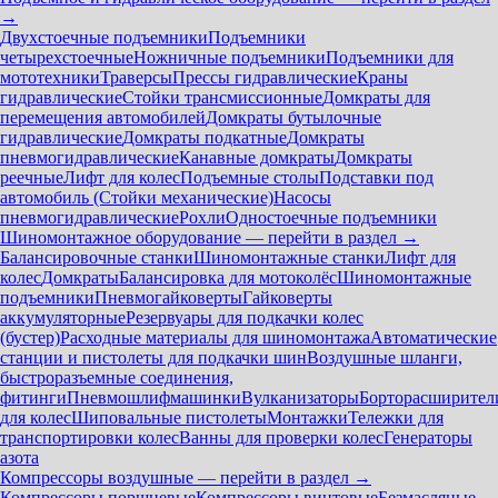
→
Двухстоечные подъемники
Подъемники
четырехстоечные
Ножничные подъемники
Подъемники для
мототехники
Траверсы
Прессы гидравлические
Краны
гидравлические
Стойки трансмиссионные
Домкраты для
перемещения автомобилей
Домкраты бутылочные
гидравлические
Домкраты подкатные
Домкраты
пневмогидравлические
Канавные домкраты
Домкраты
реечные
Лифт для колес
Подъемные столы
Подставки под
автомобиль (Стойки механические)
Насосы
пневмогидравлические
Рохли
Одностоечные подъемники
Шиномонтажное оборудование — перейти в раздел →
Балансировочные станки
Шиномонтажные станки
Лифт для
колес
Домкраты
Балансировка для мотоколёс
Шиномонтажные
подъемники
Пневмогайковерты
Гайковерты
аккумуляторные
Резервуары для подкачки колес
(бустер)
Расходные материалы для шиномонтажа
Автоматические
станции и пистолеты для подкачки шин
Воздушные шланги,
быстроразъемные соединения,
фитинги
Пневмошлифмашинки
Вулканизаторы
Борторасширител
для колес
Шиповальные пистолеты
Монтажки
Тележки для
транспортировки колес
Ванны для проверки колес
Генераторы
азота
Компрессоры воздушные — перейти в раздел →
Компрессоры поршневые
Компрессоры винтовые
Безмасляные