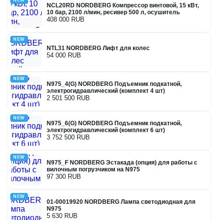
NCL20RD NORDBERG Компрессор винтовой, 15 кВт,
10 бар, 2100 л/мин, ресивер 500 л, осушитель
408 000 RUB
NEW
NTL31 NORDBERG Лифт для колес
54 000 RUB
NEW
N975_4(G) NORDBERG Подъемник подкатной,
электрогидравлический (комплект 4 шт)
2 501 500 RUB
NEW
N975_6(G) NORDBERG Подъемник подкатной,
электрогидравлический (комплект 6 шт)
3 752 500 RUB
NEW
N975_F NORDBERG Эстакада (опция) для работы с
вилочным погрузчиком на N975
97 300 RUB
NEW
01-00019920 NORDBERG Лампа светодиодная для
N975
5 630 RUB