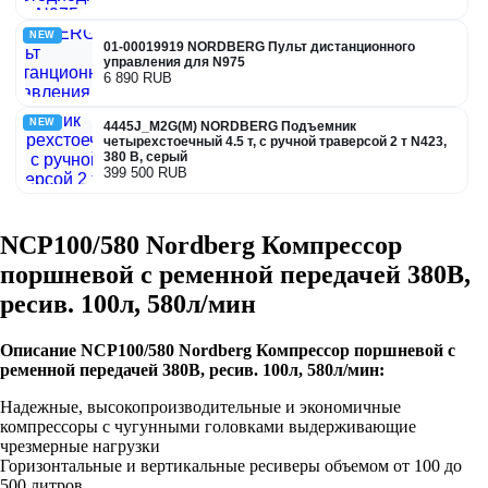
NEW
01-00019919 NORDBERG Пульт дистанционного
управления для N975
6 890 RUB
NEW
4445J_M2G(M) NORDBERG Подъемник
четырехстоечный 4.5 т, с ручной траверсой 2 т N423,
380 В, серый
399 500 RUB
NCP100/580 Nordberg Компрессор
поршневой с ременной передачей 380В,
ресив. 100л, 580л/мин
Описание NCP100/580 Nordberg Компрессор поршневой с
ременной передачей 380В, ресив. 100л, 580л/мин:
Надежные, высокопроизводительные и экономичные
компрессоры с чугунными головками выдерживающие
чрезмерные нагрузки
Горизонтальные и вертикальные ресиверы объемом от 100 до
500 литров