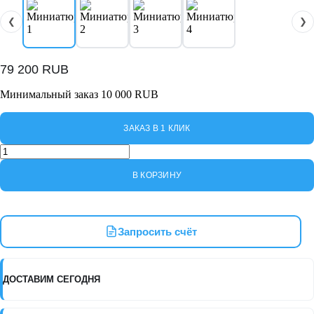
❮
❯
79 200
RUB
Минимальный заказ 10 000 RUB
ЗАКАЗ В 1 КЛИК
Количество
товара
NCP100/580
В КОРЗИНУ
Nordberg
Компрессор
поршневой
с
Запросить счёт
ременной
передачей
380В,
ресив.
ДОСТАВИМ СЕГОДНЯ
100л,
580л/
мин