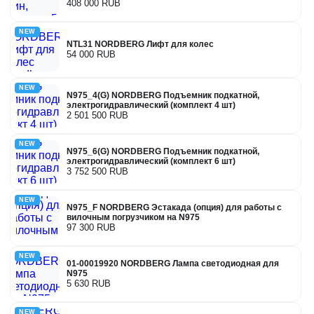
408 000 RUB
NEW
NTL31 NORDBERG Лифт для колес
54 000 RUB
NEW
N975_4(G) NORDBERG Подъемник подкатной,
электрогидравлический (комплект 4 шт)
2 501 500 RUB
NEW
N975_6(G) NORDBERG Подъемник подкатной,
электрогидравлический (комплект 6 шт)
3 752 500 RUB
NEW
N975_F NORDBERG Эстакада (опция) для работы с
вилочным погрузчиком на N975
97 300 RUB
NEW
01-00019920 NORDBERG Лампа светодиодная для
N975
5 630 RUB
NEW