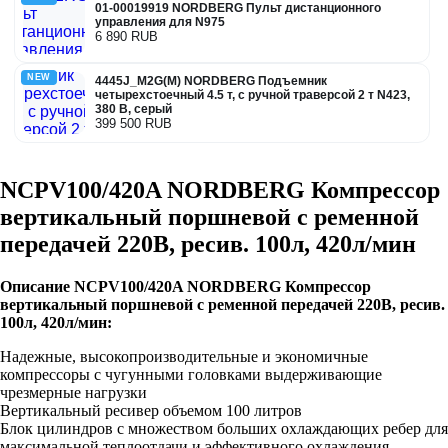
01-00019919 NORDBERG Пульт дистанционного
управления для N975
6 890 RUB
NEW
4445J_M2G(M) NORDBERG Подъемник
четырехстоечный 4.5 т, с ручной траверсой 2 т N423,
380 В, серый
399 500 RUB
NCPV100/420A NORDBERG Компрессор
вертикальный поршневой с ременной
передачей 220В, ресив. 100л, 420л/мин
Описание NCPV100/420A NORDBERG Компрессор
вертикальный поршневой с ременной передачей 220В, ресив.
100л, 420л/мин:
Надежные, высокопроизводительные и экономичные
компрессоры с чугунными головками выдерживающие
чрезмерные нагрузки
Вертикальный ресивер объемом 100 литров
Блок цилиндров с множеством больших охлаждающих ребер для
максимальной теплоотдачи и эффективного охлаждения