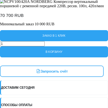
70 700
RUB
Минимальный заказ 10 000 RUB
ЗАКАЗ В 1 КЛИК
Количество
товара
NCPV100/420A
В КОРЗИНУ
NORDBERG
Компрессор
вертикальный
поршневой
Запросить счёт
с
ременной
передачей
220В,
ДОСТАВИМ СЕГОДНЯ
ресив.
100л,
420л/
мин
СПОСОБЫ ОПЛАТЫ