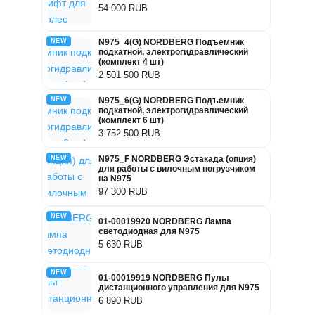
54 000 RUB
NEW
N975_4(G) NORDBERG Подъемник
подкатной, электрогидравлический
(комплект 4 шт)
2 501 500 RUB
NEW
N975_6(G) NORDBERG Подъемник
подкатной, электрогидравлический
(комплект 6 шт)
3 752 500 RUB
NEW
N975_F NORDBERG Эстакада (опция)
для работы с вилочным погрузчиком
на N975
97 300 RUB
NEW
01-00019920 NORDBERG Лампа
светодиодная для N975
5 630 RUB
NEW
01-00019919 NORDBERG Пульт
дистанционного управления для N975
6 890 RUB