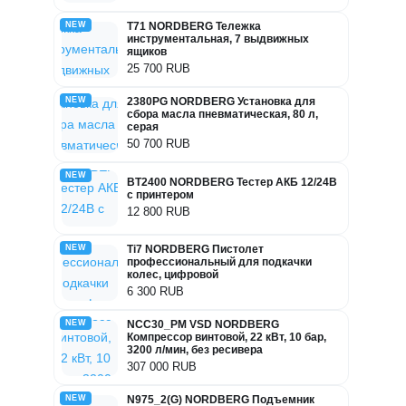
NEW
T71 NORDBERG Тележка
инструментальная, 7 выдвижных
ящиков
25 700 RUB
NEW
2380PG NORDBERG Установка для
сбора масла пневматическая, 80 л,
серая
50 700 RUB
NEW
BT2400 NORDBERG Тестер АКБ 12/24В
с принтером
12 800 RUB
NEW
Ti7 NORDBERG Пистолет
профессиональный для подкачки
колес, цифровой
6 300 RUB
NEW
NCC30_PM VSD NORDBERG
Компрессор винтовой, 22 кВт, 10 бар,
3200 л/мин, без ресивера
307 000 RUB
NEW
N975_2(G) NORDBERG Подъемник