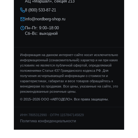
АЦ «Маршал», секция 213
8 (800) 533-87-21
info@nordberg-shop.ru
Пн–Пт: 9:00–18:00
Сб–Вс: выходной
Информация на данном интернет-сайте носит исключительно
информационный (ознакомительный) характер и ни при каких
условиях не является публичной офертой, определяемой
положениями Статьи 437 Гражданского кодекса РФ. Для
получения исчерпывающей информации о стоимости и
характеристиках, габаритах и весе товаров обращайтесь к
менеджерам по продажам. Все цены, указанные на сайте, это
рекомендованные розничные цены.
© 2015–2026 ООО «АВТОДЕЛО». Все права защищены.
ИНН 7805312990 · ОГРН 1157847145829
Политика конфиденциальности