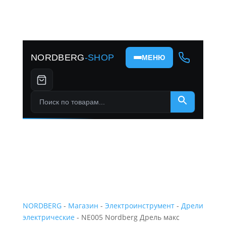
NORDBERG
-SHOP
МЕНЮ
Поиск по товарам...
×
NORDBERG
-
Магазин
-
Электроинструмент
-
Дрели
электрические
- NE005 Nordberg Дрель макс