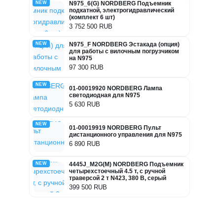
NEW
N975_6(G) NORDBERG Подъемник
подкатной, электрогидравлический
(комплект 6 шт)
3 752 500 RUB
NEW
N975_F NORDBERG Эстакада (опция)
для работы с вилочным погрузчиком
на N975
97 300 RUB
NEW
01-00019920 NORDBERG Лампа
светодиодная для N975
5 630 RUB
NEW
01-00019919 NORDBERG Пульт
дистанционного управления для N975
6 890 RUB
NEW
4445J_M2G(M) NORDBERG Подъемник
четырехстоечный 4.5 т, с ручной
траверсой 2 т N423, 380 В, серый
399 500 RUB