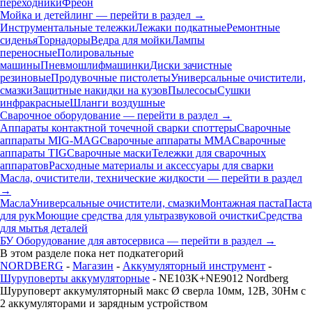
переходники
Фреон
Мойка и детейлинг — перейти в раздел →
Инструментальные тележки
Лежаки подкатные
Ремонтные
сиденья
Торнадоры
Ведра для мойки
Лампы
переносные
Полировальные
машины
Пневмошлифмашинки
Диски зачистные
резиновые
Продувочные пистолеты
Универсальные очистители,
смазки
Защитные накидки на кузов
Пылесосы
Сушки
инфракрасные
Шланги воздушные
Сварочное оборудование — перейти в раздел →
Аппараты контактной точечной сварки cпоттеры
Сварочные
аппараты MIG-MAG
Сварочные аппараты MMA
Сварочные
аппараты TIG
Сварочные маски
Тележки для сварочных
аппаратов
Расходные материалы и аксессуары для сварки
Масла, очистители, технические жидкости — перейти в раздел
→
Масла
Универсальные очистители, смазки
Монтажная паста
Паста
для рук
Моющие средства для ультразвуковой очистки
Средства
для мытья деталей
БУ Оборудование для автосервиса — перейти в раздел →
В этом разделе пока нет подкатегорий
NORDBERG
-
Магазин
-
Аккумуляторный инструмент
-
Шуруповерты аккумуляторные
- NE103K+NE9012 Nordberg
Шуруповерт аккумуляторный макс Ø сверла 10мм, 12В, 30Нм с
2 аккумуляторами и зарядным устройством