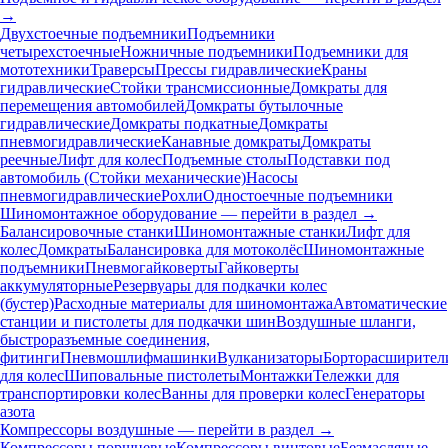
→
Двухстоечные подъемники
Подъемники
четырехстоечные
Ножничные подъемники
Подъемники для
мототехники
Траверсы
Прессы гидравлические
Краны
гидравлические
Стойки трансмиссионные
Домкраты для
перемещения автомобилей
Домкраты бутылочные
гидравлические
Домкраты подкатные
Домкраты
пневмогидравлические
Канавные домкраты
Домкраты
реечные
Лифт для колес
Подъемные столы
Подставки под
автомобиль (Стойки механические)
Насосы
пневмогидравлические
Рохли
Одностоечные подъемники
Шиномонтажное оборудование — перейти в раздел →
Балансировочные станки
Шиномонтажные станки
Лифт для
колес
Домкраты
Балансировка для мотоколёс
Шиномонтажные
подъемники
Пневмогайковерты
Гайковерты
аккумуляторные
Резервуары для подкачки колес
(бустер)
Расходные материалы для шиномонтажа
Автоматические
станции и пистолеты для подкачки шин
Воздушные шланги,
быстроразъемные соединения,
фитинги
Пневмошлифмашинки
Вулканизаторы
Борторасширител
для колес
Шиповальные пистолеты
Монтажки
Тележки для
транспортировки колес
Ванны для проверки колес
Генераторы
азота
Компрессоры воздушные — перейти в раздел →
Компрессоры поршневые
Компрессоры винтовые
Безмасляные