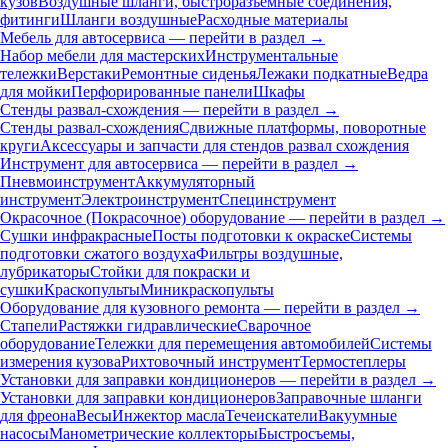
кузов
Воздушные шланги, быстроразъемные соединения,
фитинги
Шланги воздушные
Расходные материалы
Мебель для автосервиса — перейти в раздел →
Набор мебели для мастерских
Инструментальные
тележки
Верстаки
Ремонтные сиденья
Лежаки подкатные
Ведра
для мойки
Перфорированные панели
Шкафы
Стенды развал-схождения — перейти в раздел →
Стенды развал-схождения
Сдвижные платформы, поворотные
круги
Аксессуары и запчасти для стендов развал схождения
Инструмент для автосервиса — перейти в раздел →
Пневмоинструмент
Аккумуляторный
инструмент
Электроинструмент
Специнструмент
Окрасочное (Покрасочное) оборудование — перейти в раздел →
Сушки инфракрасные
Посты подготовки к окраске
Системы
подготовки сжатого воздуха
Фильтры воздушные,
лубрикаторы
Стойки для покраски и
сушки
Краскопульты
Миникраскопульты
Оборудование для кузовного ремонта — перейти в раздел →
Стапели
Растяжки гидравлические
Сварочное
оборудование
Тележки для перемещения автомобилей
Системы
измерения кузова
Рихтовочный инструмент
Термостеплеры
Установки для заправки кондиционеров — перейти в раздел →
Установки для заправки кондиционеров
Заправочные шланги
для фреона
Весы
Инжектор масла
Течеискатели
Вакуумные
насосы
Манометрические коллекторы
Быстросъемы,