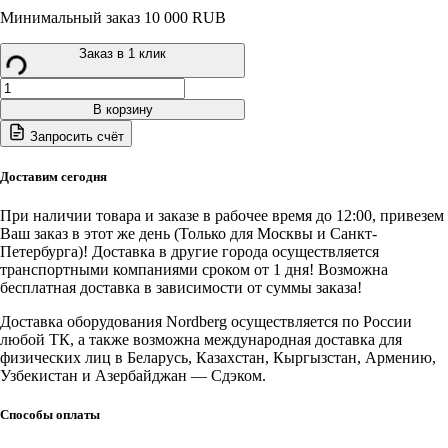
Минимальный заказ 10 000 RUB
Заказ в 1 клик
Количество
товара
В корзину
NE103K+NE9012
Запросить счёт
Nordberg
Шуруповерт
аккумуляторный
Доставим сегодня
макс
Ø
При наличии товара и заказе в рабочее время до 12:00, привезем
сверла
Ваш заказ в этот же день (Только для Москвы и Санкт-
10мм,
Петербурга)! Доставка в другие города осуществляется
12В,
транспортными компаниями сроком от 1 дня! Возможна
30Нм
бесплатная доставка в зависимости от суммы заказа!
с
2
Доставка оборудования Nordberg осуществляется по России
аккумуляторами
любой ТК, а также возможна международная доставка для
и
физических лиц в Беларусь, Казахстан, Кыргызстан, Армению,
зарядным
Узбекистан и Азербайджан — Сдэком.
устройством
Способы оплаты