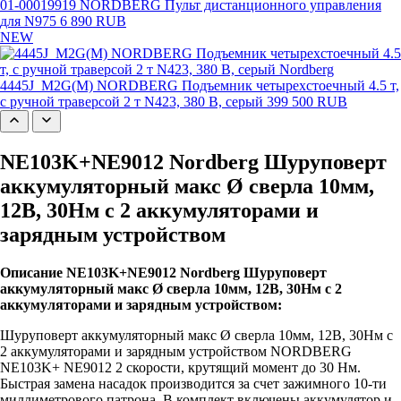
01-00019919 NORDBERG Пульт дистанционного управления
для N975
6 890 RUB
NEW
4445J_M2G(M) NORDBERG Подъемник четырехстоечный 4.5 т,
с ручной траверсой 2 т N423, 380 В, серый
399 500 RUB
NE103K+NE9012 Nordberg Шуруповерт
аккумуляторный макс Ø сверла 10мм,
12В, 30Нм с 2 аккумуляторами и
зарядным устройством
Описание NE103K+NE9012 Nordberg Шуруповерт
аккумуляторный макс Ø сверла 10мм, 12В, 30Нм с 2
аккумуляторами и зарядным устройством:
Шуруповерт аккумуляторный макс Ø сверла 10мм, 12В, 30Нм с
2 аккумуляторами и зарядным устройством NORDBERG
NE103K+ NE9012 2 скорости, крутящий момент до 30 Нм.
Быстрая замена насадок производится за счет зажимного 10-ти
миллиметрового патрона. В комплект включены аккумулятор и