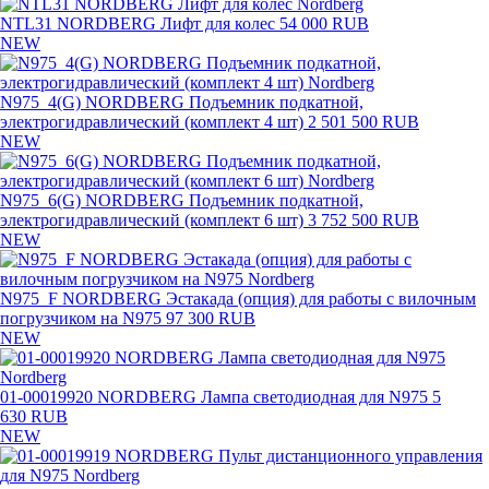
NTL31 NORDBERG Лифт для колес
54 000 RUB
NEW
N975_4(G) NORDBERG Подъемник подкатной,
электрогидравлический (комплект 4 шт)
2 501 500 RUB
NEW
N975_6(G) NORDBERG Подъемник подкатной,
электрогидравлический (комплект 6 шт)
3 752 500 RUB
NEW
N975_F NORDBERG Эстакада (опция) для работы с вилочным
погрузчиком на N975
97 300 RUB
NEW
01-00019920 NORDBERG Лампа светодиодная для N975
5
630 RUB
NEW