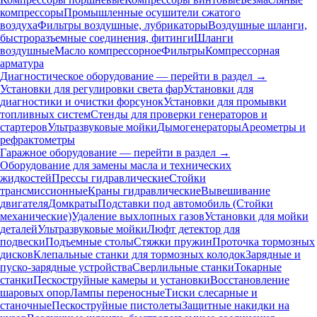
компрессоры
Промышленные осушители сжатого
воздуха
Фильтры воздушные, лубрикаторы
Воздушные шланги,
быстроразъемные соединения, фитинги
Шланги
воздушные
Масло компрессорное
Фильтры
Компрессорная
арматура
Диагностическое оборудование — перейти в раздел →
Установки для регулировки света фар
Установки для
диагностики и очистки форсунок
Установки для промывки
топливных систем
Стенды для проверки генераторов и
стартеров
Ультразвуковые мойки
Дымогенераторы
Ареометры и
рефрактометры
Гаражное оборудование — перейти в раздел →
Оборудование для замены масла и технических
жидкостей
Прессы гидравлические
Стойки
трансмиссионные
Краны гидравлические
Вывешивание
двигателя
Домкраты
Подставки под автомобиль (Стойки
механические)
Удаление выхлопных газов
Установки для мойки
деталей
Ультразвуковые мойки
Люфт детектор для
подвески
Подъемные столы
Стяжки пружин
Проточка тормозных
дисков
Клепальные станки для тормозных колодок
Зарядные и
пуско-зарядные устройства
Сверлильные станки
Токарные
станки
Пескоструйные камеры и установки
Восстановление
шаровых опор
Лампы переносные
Тиски слесарные и
станочные
Пескоструйные пистолеты
Защитные накидки на