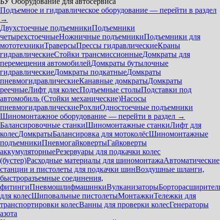
БУ Оборудование для автосервиса
Подъемное и гидравлическое оборудование — перейти в раздел
→
Двухстоечные подъемники
Подъемники
четырехстоечные
Ножничные подъемники
Подъемники для
мототехники
Траверсы
Прессы гидравлические
Краны
гидравлические
Стойки трансмиссионные
Домкраты для
перемещения автомобилей
Домкраты бутылочные
гидравлические
Домкраты подкатные
Домкраты
пневмогидравлические
Канавные домкраты
Домкраты
реечные
Лифт для колес
Подъемные столы
Подставки под
автомобиль (Стойки механические)
Насосы
пневмогидравлические
Рохли
Одностоечные подъемники
Шиномонтажное оборудование — перейти в раздел →
Балансировочные станки
Шиномонтажные станки
Лифт для
колес
Домкраты
Балансировка для мотоколёс
Шиномонтажные
подъемники
Пневмогайковерты
Гайковерты
аккумуляторные
Резервуары для подкачки колес
(бустер)
Расходные материалы для шиномонтажа
Автоматические
станции и пистолеты для подкачки шин
Воздушные шланги,
быстроразъемные соединения,
фитинги
Пневмошлифмашинки
Вулканизаторы
Борторасширител
для колес
Шиповальные пистолеты
Монтажки
Тележки для
транспортировки колес
Ванны для проверки колес
Генераторы
азота