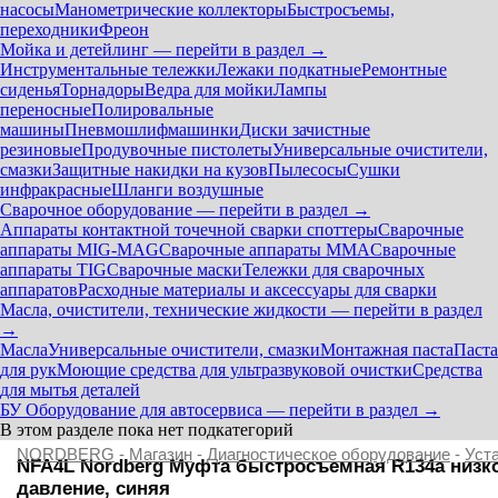
насосы
Манометрические коллекторы
Быстросъемы,
переходники
Фреон
Мойка и детейлинг — перейти в раздел →
Инструментальные тележки
Лежаки подкатные
Ремонтные
сиденья
Торнадоры
Ведра для мойки
Лампы
переносные
Полировальные
машины
Пневмошлифмашинки
Диски зачистные
резиновые
Продувочные пистолеты
Универсальные очистители,
смазки
Защитные накидки на кузов
Пылесосы
Сушки
инфракрасные
Шланги воздушные
Сварочное оборудование — перейти в раздел →
Аппараты контактной точечной сварки cпоттеры
Сварочные
аппараты MIG-MAG
Сварочные аппараты MMA
Сварочные
аппараты TIG
Сварочные маски
Тележки для сварочных
аппаратов
Расходные материалы и аксессуары для сварки
Масла, очистители, технические жидкости — перейти в раздел
→
Масла
Универсальные очистители, смазки
Монтажная паста
Паста
для рук
Моющие средства для ультразвуковой очистки
Средства
для мытья деталей
БУ Оборудование для автосервиса — перейти в раздел →
В этом разделе пока нет подкатегорий
NORDBERG
-
Магазин
-
Диагностическое оборудование
-
Уст
NFA4L Nordberg Муфта быстросъемная R134a низк
давление, синяя