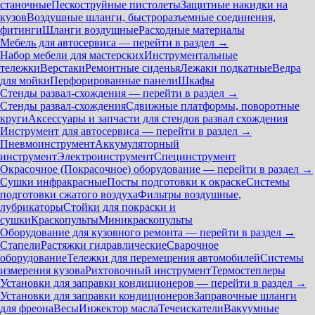
станочные
Пескоструйные пистолеты
Защитные накидки на
кузов
Воздушные шланги, быстроразъемные соединения,
фитинги
Шланги воздушные
Расходные материалы
Мебель для автосервиса — перейти в раздел →
Набор мебели для мастерских
Инструментальные
тележки
Верстаки
Ремонтные сиденья
Лежаки подкатные
Ведра
для мойки
Перфорированные панели
Шкафы
Стенды развал-схождения — перейти в раздел →
Стенды развал-схождения
Сдвижные платформы, поворотные
круги
Аксессуары и запчасти для стендов развал схождения
Инструмент для автосервиса — перейти в раздел →
Пневмоинструмент
Аккумуляторный
инструмент
Электроинструмент
Специнструмент
Окрасочное (Покрасочное) оборудование — перейти в раздел →
Сушки инфракрасные
Посты подготовки к окраске
Системы
подготовки сжатого воздуха
Фильтры воздушные,
лубрикаторы
Стойки для покраски и
сушки
Краскопульты
Миникраскопульты
Оборудование для кузовного ремонта — перейти в раздел →
Стапели
Растяжки гидравлические
Сварочное
оборудование
Тележки для перемещения автомобилей
Системы
измерения кузова
Рихтовочный инструмент
Термостеплеры
Установки для заправки кондиционеров — перейти в раздел →
Установки для заправки кондиционеров
Заправочные шланги
для фреона
Весы
Инжектор масла
Течеискатели
Вакуумные