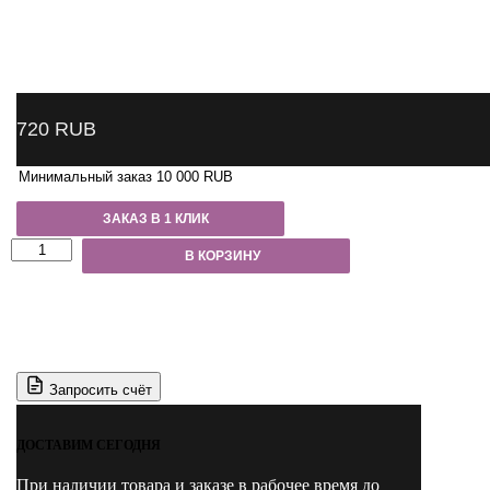
720
RUB
Минимальный заказ 10 000 RUB
ЗАКАЗ В 1 КЛИК
Количество
В КОРЗИНУ
товара
NFA4L
Nordberg
Муфта
быстросъемная
R134a
низкое
Запросить счёт
давление,
синяя
ДОСТАВИМ СЕГОДНЯ
При наличии товара и заказе в рабочее время до