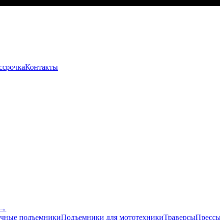
ссрочка
Контакты
 →
чные подъемники
Подъемники для мототехники
Траверсы
Прессы