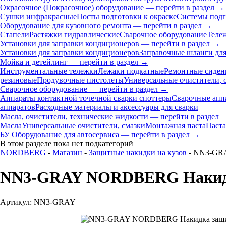
Окрасочное (Покрасочное) оборудование — перейти в раздел →
Сушки инфракрасные
Посты подготовки к окраске
Системы подг
Оборудование для кузовного ремонта — перейти в раздел →
Стапели
Растяжки гидравлические
Сварочное оборудование
Теле
Установки для заправки кондиционеров — перейти в раздел →
Установки для заправки кондиционеров
Заправочные шланги для
Мойка и детейлинг — перейти в раздел →
Инструментальные тележки
Лежаки подкатные
Ремонтные сиден
резиновые
Продувочные пистолеты
Универсальные очистители, 
Сварочное оборудование — перейти в раздел →
Аппараты контактной точечной сварки cпоттеры
Сварочные ап
аппаратов
Расходные материалы и аксессуары для сварки
Масла, очистители, технические жидкости — перейти в раздел 
Масла
Универсальные очистители, смазки
Монтажная паста
Паста
БУ Оборудование для автосервиса — перейти в раздел →
В этом разделе пока нет подкатегорий
NORDBERG
-
Магазин
-
Защитные накидки на кузов
- NN3-GRA
NN3-GRAY NORDBERG Накидка
Артикул: NN3-GRAY