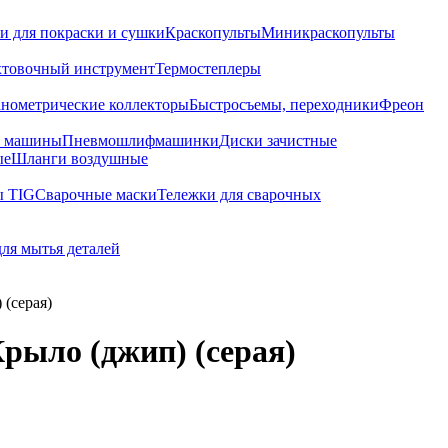
и для покраски и сушки
Краскопульты
Миникраскопульты
хтовочный инструмент
Термостеплеры
нометрические коллекторы
Быстросъемы, переходники
Фреон
е машины
Пневмошлифмашинки
Диски зачистные
ые
Шланги воздушные
ы TIG
Сварочные маски
Тележки для сварочных
для мытья деталей
(серая)
ло (джип) (серая)