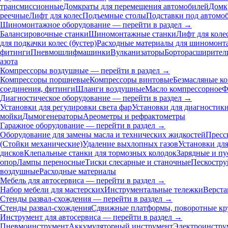
трансмиссионные
Домкраты для перемещения автомобилей
Домк
реечные
Лифт для колес
Подъемные столы
Подставки под автомо
Шиномонтажное оборудование — перейти в раздел →
Балансировочные станки
Шиномонтажные станки
Лифт для коле
для подкачки колес (бустер)
Расходные материалы для шиномонт
фитинги
Пневмошлифмашинки
Вулканизаторы
Борторасширител
азота
Компрессоры воздушные — перейти в раздел →
Компрессоры поршневые
Компрессоры винтовые
Безмасляные к
соединения, фитинги
Шланги воздушные
Масло компрессорное
Ф
Диагностическое оборудование — перейти в раздел →
Установки для регулировки света фар
Установки для диагностик
мойки
Дымогенераторы
Ареометры и рефрактометры
Гаражное оборудование — перейти в раздел →
Оборудование для замены масла и технических жидкостей
Пресс
(Стойки механические)
Удаление выхлопных газов
Установки дл
дисков
Клепальные станки для тормозных колодок
Зарядные и пу
опор
Лампы переносные
Тиски слесарные и станочные
Пескостру
воздушные
Расходные материалы
Мебель для автосервиса — перейти в раздел →
Набор мебели для мастерских
Инструментальные тележки
Верста
Стенды развал-схождения — перейти в раздел →
Стенды развал-схождения
Сдвижные платформы, поворотные кр
Инструмент для автосервиса — перейти в раздел →
Пневмоинструмент
Аккумуляторный инструмент
Электроинстру