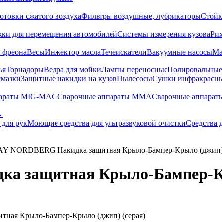
отовки сжатого воздуха
Фильтры воздушные, лубрикаторы
Стойк
жки для перемещения автомобилей
Системы измерения кузова
Ри
 фреона
Весы
Инжектор масла
Течеискатели
Вакуумные насосы
Ма
ья
Торнадоры
Ведра для мойки
Лампы переносные
Полировальны
смазки
Защитные накидки на кузов
Пылесосы
Сушки инфракрасн
параты MIG-MAG
Сварочные аппараты MMA
Сварочные аппарат
→
 для рук
Моющие средства для ультразвуковой очистки
Средства 
Y NORDBERG Накидка защитная Крыло-Бампер-Крыло (джип) 
 защитная Крыло-Бампер-Кры