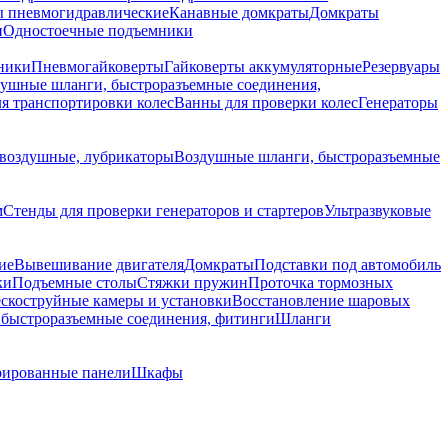
 пневмогидравлические
Канавные домкраты
Домкраты
и
Одностоечные подъемники
ники
Пневмогайковерты
Гайковерты аккумуляторные
Резервуары
ушные шланги, быстроразъемные соединения,
я транспортировки колес
Ванны для проверки колес
Генераторы
воздушные, лубрикаторы
Воздушные шланги, быстроразъемные
м
Стенды для проверки генераторов и стартеров
Ультразвуковые
ие
Вывешивание двигателя
Домкраты
Подставки под автомобиль
ки
Подъемные столы
Стяжки пружин
Проточка тормозных
скоструйные камеры и установки
Восстановление шаровых
быстроразъемные соединения, фитинги
Шланги
ированные панели
Шкафы