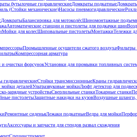
раты бутылочные гидравлические
Домкраты подкатные
Домкраты
биль (Стойки механические)
Насосы пневмогидравлические
Рохл
с
Домкраты
Балансировка для мотоколёс
Шиномонтажные подъем
ажа
Автоматические станции и пистолеты для подкачки шин
Возд
и
Мойки для колес
Шиповальные пистолеты
Монтажки
Тележки дл
омпрессоры
Промышленные осушители сжатого воздуха
Фильтры 
ильтры
Компрессорная арматура
и и очистки форсунок
Установки для промывки топливных систе
ы гидравлические
Стойки трансмиссионные
Краны гидравлическ
я мойки деталей
Ультразвуковые мойки
Люфт детектор для подвес
ско-зарядные устройства
Сверлильные станки
Токарные станки
Пе
йные пистолеты
Защитные накидки на кузов
Воздушные шланги, 
ки
Ремонтные сиденья
Лежаки подкатные
Ведра для мойки
Перфор
уги
Аксессуары и запчасти для стендов развал схождения
мент
Специнструмент