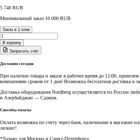
5 740
RUB
Минимальный заказ 10 000 RUB
Заказ в 1 клик
Количество
товара
В корзину
NN3-
Запросить счёт
GRAY
NORDBERG
Накидка
Доставим сегодня
защитная
Крыло-
При наличии товара и заказе в рабочее время до 12:00, привезе
Бампер-
компаниями сроком от 1 дня! Возможна бесплатная доставка в з
Крыло
(джип)
Доставка оборудования Nordberg осуществляется по России люб
(серая)
и Азербайджан — Сдэком.
Способы оплаты
Оплата возможна по счету через банк, наличными в магазине или 
лизинг!
*Только для Москвы и Санкт-Петербурга.