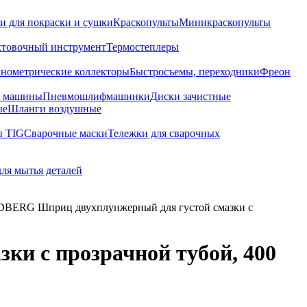
и для покраски и сушки
Краскопульты
Миникраскопульты
хтовочный инструмент
Термостеплеры
нометрические коллекторы
Быстросъемы, переходники
Фреон
е машины
Пневмошлифмашинки
Диски зачистные
ые
Шланги воздушные
ы TIG
Сварочные маски
Тележки для сварочных
для мытья деталей
BERG Шприц двухплунжерный для густой смазки с
и с прозрачной тубой, 400