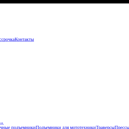
ссрочка
Контакты
 →
чные подъемники
Подъемники для мототехники
Траверсы
Прессы