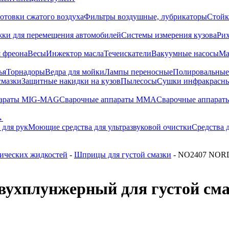
отовки сжатого воздуха
Фильтры воздушные, лубрикаторы
Стойк
жки для перемещения автомобилей
Системы измерения кузова
Ри
 фреона
Весы
Инжектор масла
Течеискатели
Вакуумные насосы
Ма
ья
Торнадоры
Ведра для мойки
Лампы переносные
Полировальны
смазки
Защитные накидки на кузов
Пылесосы
Сушки инфракрасн
параты MIG-MAG
Сварочные аппараты MMA
Сварочные аппарат
→
 для рук
Моющие средства для ультразвуковой очистки
Средства 
нических жидкостей
-
Шприцы для густой смазки
- NO2407 NORD
плунжерный для густой смазк