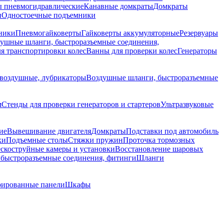
 пневмогидравлические
Канавные домкраты
Домкраты
и
Одностоечные подъемники
ники
Пневмогайковерты
Гайковерты аккумуляторные
Резервуары
ушные шланги, быстроразъемные соединения,
я транспортировки колес
Ванны для проверки колес
Генераторы
воздушные, лубрикаторы
Воздушные шланги, быстроразъемные
м
Стенды для проверки генераторов и стартеров
Ультразвуковые
ие
Вывешивание двигателя
Домкраты
Подставки под автомобиль
ки
Подъемные столы
Стяжки пружин
Проточка тормозных
скоструйные камеры и установки
Восстановление шаровых
быстроразъемные соединения, фитинги
Шланги
ированные панели
Шкафы