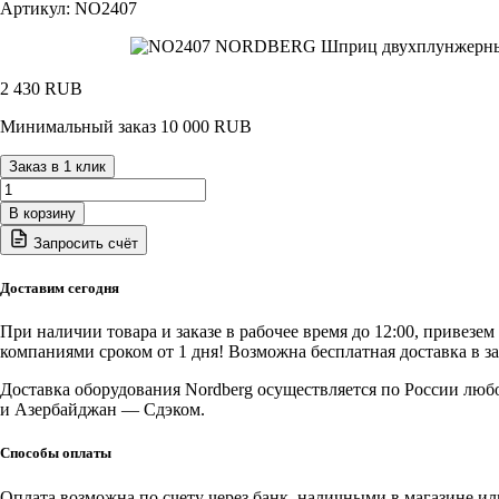
Артикул: NO2407
2 430
RUB
Минимальный заказ 10 000 RUB
Заказ в 1 клик
Количество
товара
В корзину
NO2407
Запросить счёт
NORDBERG
Шприц
двухплунжерный
Доставим сегодня
для
густой
При наличии товара и заказе в рабочее время до 12:00, привезе
смазки
компаниями сроком от 1 дня! Возможна бесплатная доставка в з
с
прозрачной
Доставка оборудования Nordberg осуществляется по России люб
тубой,
и Азербайджан — Сдэком.
400
мл
Способы оплаты
Оплата возможна по счету через банк, наличными в магазине или 