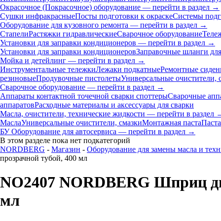
Окрасочное (Покрасочное) оборудование — перейти в раздел →
Сушки инфракрасные
Посты подготовки к окраске
Системы подг
Оборудование для кузовного ремонта — перейти в раздел →
Стапели
Растяжки гидравлические
Сварочное оборудование
Теле
Установки для заправки кондиционеров — перейти в раздел →
Установки для заправки кондиционеров
Заправочные шланги для
Мойка и детейлинг — перейти в раздел →
Инструментальные тележки
Лежаки подкатные
Ремонтные сиден
резиновые
Продувочные пистолеты
Универсальные очистители, 
Сварочное оборудование — перейти в раздел →
Аппараты контактной точечной сварки cпоттеры
Сварочные ап
аппаратов
Расходные материалы и аксессуары для сварки
Масла, очистители, технические жидкости — перейти в раздел 
Масла
Универсальные очистители, смазки
Монтажная паста
Паста
БУ Оборудование для автосервиса — перейти в раздел →
В этом разделе пока нет подкатегорий
NORDBERG
-
Магазин
-
Оборудование для замены масла и тех
прозрачной тубой, 400 мл
NO2407 NORDBERG Шприц двух
мл