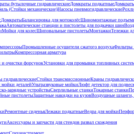
раты бутылочные гидравлические
Домкраты подкатные
Домкраты
биль (Стойки механические)
Насосы пневмогидравлические
Рохл
с
Домкраты
Балансировка для мотоколёс
Шиномонтажные подъем
ажа
Автоматические станции и пистолеты для подкачки шин
Возд
и
Мойки для колес
Шиповальные пистолеты
Монтажки
Тележки дл
омпрессоры
Промышленные осушители сжатого воздуха
Фильтры 
ильтры
Компрессорная арматура
и и очистки форсунок
Установки для промывки топливных систе
ы гидравлические
Стойки трансмиссионные
Краны гидравлическ
я мойки деталей
Ультразвуковые мойки
Люфт детектор для подвес
ско-зарядные устройства
Сверлильные станки
Токарные станки
Пе
йные пистолеты
Защитные накидки на кузов
Воздушные шланги, 
ки
Ремонтные сиденья
Лежаки подкатные
Ведра для мойки
Перфор
уги
Аксессуары и запчасти для стендов развал схождения
мент
Специнструмент