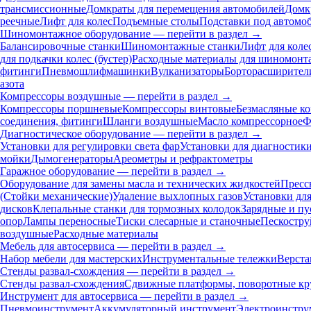
трансмиссионные
Домкраты для перемещения автомобилей
Домк
реечные
Лифт для колес
Подъемные столы
Подставки под автомо
Шиномонтажное оборудование — перейти в раздел →
Балансировочные станки
Шиномонтажные станки
Лифт для коле
для подкачки колес (бустер)
Расходные материалы для шиномонт
фитинги
Пневмошлифмашинки
Вулканизаторы
Борторасширител
азота
Компрессоры воздушные — перейти в раздел →
Компрессоры поршневые
Компрессоры винтовые
Безмасляные к
соединения, фитинги
Шланги воздушные
Масло компрессорное
Ф
Диагностическое оборудование — перейти в раздел →
Установки для регулировки света фар
Установки для диагностик
мойки
Дымогенераторы
Ареометры и рефрактометры
Гаражное оборудование — перейти в раздел →
Оборудование для замены масла и технических жидкостей
Пресс
(Стойки механические)
Удаление выхлопных газов
Установки дл
дисков
Клепальные станки для тормозных колодок
Зарядные и пу
опор
Лампы переносные
Тиски слесарные и станочные
Пескостру
воздушные
Расходные материалы
Мебель для автосервиса — перейти в раздел →
Набор мебели для мастерских
Инструментальные тележки
Верста
Стенды развал-схождения — перейти в раздел →
Стенды развал-схождения
Сдвижные платформы, поворотные кр
Инструмент для автосервиса — перейти в раздел →
Пневмоинструмент
Аккумуляторный инструмент
Электроинстру