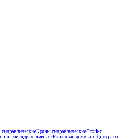
 гидравлические
Краны гидравлические
Стойки
 пневмогидравлические
Канавные домкраты
Домкраты