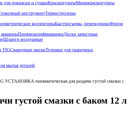
и для покраски и сушки
Краскопульты
Миникраскопульты
хтовочный инструмент
Термостеплеры
нометрические коллекторы
Быстросъемы, переходники
Фреон
е машины
Пневмошлифмашинки
Диски зачистные
ые
Шланги воздушные
ы TIG
Сварочные маски
Тележки для сварочных
для мытья деталей
УСТАНОВКА пневматическая для раздачи густой смазки с
густой смазки с баком 12 л