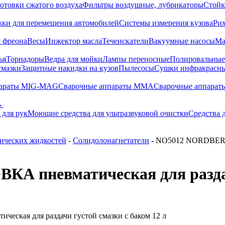
отовки сжатого воздуха
Фильтры воздушные, лубрикаторы
Стойк
жки для перемещения автомобилей
Системы измерения кузова
Ри
 фреона
Весы
Инжектор масла
Течеискатели
Вакуумные насосы
Ма
ья
Торнадоры
Ведра для мойки
Лампы переносные
Полировальны
смазки
Защитные накидки на кузов
Пылесосы
Сушки инфракрасн
параты MIG-MAG
Сварочные аппараты MMA
Сварочные аппарат
→
 для рук
Моющие средства для ультразвуковой очистки
Средства 
нических жидкостей
-
Солидолонагнетатели
- NO5012 NORDBERG 
пневматическая для раздачи 