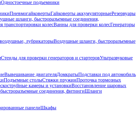
и
Одностоечные подъемники
ники
Пневмогайковерты
Гайковерты аккумуляторные
Резервуары
ушные шланги, быстроразъемные соединения,
я транспортировки колес
Ванны для проверки колес
Генераторы
воздушные, лубрикаторы
Воздушные шланги, быстроразъемные
м
Стенды для проверки генераторов и стартеров
Ультразвуковые
ие
Вывешивание двигателя
Домкраты
Подставки под автомобиль
ки
Подъемные столы
Стяжки пружин
Проточка тормозных
скоструйные камеры и установки
Восстановление шаровых
быстроразъемные соединения, фитинги
Шланги
ированные панели
Шкафы