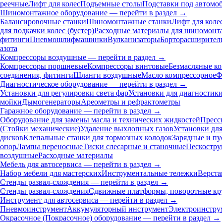
реечные
Лифт для колес
Подъемные столы
Подставки под автомо
Шиномонтажное оборудование — перейти в раздел →
Балансировочные станки
Шиномонтажные станки
Лифт для коле
для подкачки колес (бустер)
Расходные материалы для шиномонт
фитинги
Пневмошлифмашинки
Вулканизаторы
Борторасширител
азота
Компрессоры воздушные — перейти в раздел →
Компрессоры поршневые
Компрессоры винтовые
Безмасляные к
соединения, фитинги
Шланги воздушные
Масло компрессорное
Ф
Диагностическое оборудование — перейти в раздел →
Установки для регулировки света фар
Установки для диагностик
мойки
Дымогенераторы
Ареометры и рефрактометры
Гаражное оборудование — перейти в раздел →
Оборудование для замены масла и технических жидкостей
Пресс
(Стойки механические)
Удаление выхлопных газов
Установки дл
дисков
Клепальные станки для тормозных колодок
Зарядные и пу
опор
Лампы переносные
Тиски слесарные и станочные
Пескостру
воздушные
Расходные материалы
Мебель для автосервиса — перейти в раздел →
Набор мебели для мастерских
Инструментальные тележки
Верста
Стенды развал-схождения — перейти в раздел →
Стенды развал-схождения
Сдвижные платформы, поворотные кр
Инструмент для автосервиса — перейти в раздел →
Пневмоинструмент
Аккумуляторный инструмент
Электроинстру
Окрасочное (Покрасочное) оборудование — перейти в раздел →