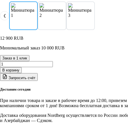
❮
12 900
RUB
Минимальный заказ 10 000 RUB
Заказ в 1 клик
Количество
товара
В корзину
NO5012
Запросить счёт
NORDBERG
УСТАНОВКА
пневматическая
Доставим сегодня
для
раздачи
При наличии товара и заказе в рабочее время до 12:00, привезе
густой
компаниями сроком от 1 дня! Возможна бесплатная доставка в з
смазки
с
Доставка оборудования Nordberg осуществляется по России люб
баком
и Азербайджан — Сдэком.
12