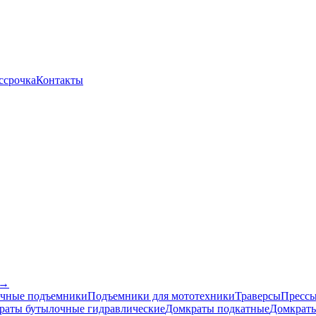
ссрочка
Контакты
 →
чные подъемники
Подъемники для мототехники
Траверсы
Прессы
раты бутылочные гидравлические
Домкраты подкатные
Домкраты