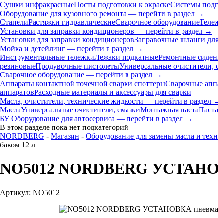
Сушки инфракрасные
Посты подготовки к окраске
Системы подг
Оборудование для кузовного ремонта — перейти в раздел →
Стапели
Растяжки гидравлические
Сварочное оборудование
Теле
Установки для заправки кондиционеров — перейти в раздел →
Установки для заправки кондиционеров
Заправочные шланги для
Мойка и детейлинг — перейти в раздел →
Инструментальные тележки
Лежаки подкатные
Ремонтные сиден
резиновые
Продувочные пистолеты
Универсальные очистители, 
Сварочное оборудование — перейти в раздел →
Аппараты контактной точечной сварки cпоттеры
Сварочные ап
аппаратов
Расходные материалы и аксессуары для сварки
Масла, очистители, технические жидкости — перейти в раздел 
Масла
Универсальные очистители, смазки
Монтажная паста
Паста
БУ Оборудование для автосервиса — перейти в раздел →
В этом разделе пока нет подкатегорий
NORDBERG
-
Магазин
-
Оборудование для замены масла и тех
баком 12 л
NO5012 NORDBERG УСТАНОВКА 
Артикул: NO5012