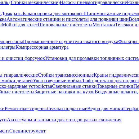
биль (Стойки механические)
Насосы пневмогидравлические
Рохл
с
Домкраты
Балансировка для мотоколёс
Шиномонтажные подъем
ажа
Автоматические станции и пистолеты для подкачки шин
Возд
и
Мойки для колес
Шиповальные пистолеты
Монтажки
Тележки дл
омпрессоры
Промышленные осушители сжатого воздуха
Фильтры 
ильтры
Компрессорная арматура
и и очистки форсунок
Установки для промывки топливных систе
ы гидравлические
Стойки трансмиссионные
Краны гидравлическ
я мойки деталей
Ультразвуковые мойки
Люфт детектор для подвес
ско-зарядные устройства
Сверлильные станки
Токарные станки
Пе
йные пистолеты
Защитные накидки на кузов
Воздушные шланги, 
ки
Ремонтные сиденья
Лежаки подкатные
Ведра для мойки
Перфор
уги
Аксессуары и запчасти для стендов развал схождения
мент
Специнструмент