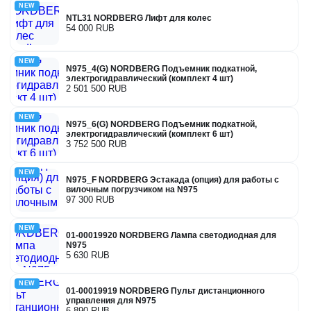
NEW
NTL31 NORDBERG Лифт для колес
54 000 RUB
NEW
N975_4(G) NORDBERG Подъемник подкатной,
электрогидравлический (комплект 4 шт)
2 501 500 RUB
NEW
N975_6(G) NORDBERG Подъемник подкатной,
электрогидравлический (комплект 6 шт)
3 752 500 RUB
NEW
N975_F NORDBERG Эстакада (опция) для работы с
вилочным погрузчиком на N975
97 300 RUB
NEW
01-00019920 NORDBERG Лампа светодиодная для
N975
5 630 RUB
NEW
01-00019919 NORDBERG Пульт дистанционного
управления для N975
6 890 RUB