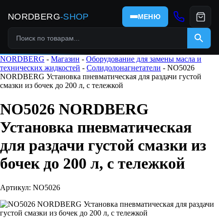
NORDBERG
-SHOP
МЕНЮ
NORDBERG
-
Магазин
-
Оборудование для замены масла и
технических жидкостей
-
Солидолонагнетатели
- NO5026
NORDBERG Установка пневматическая для раздачи густой
смазки из бочек до 200 л, c тележкой
NO5026 NORDBERG
Установка пневматическая
для раздачи густой смазки из
бочек до 200 л, c тележкой
Артикул: NO5026