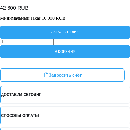
42 600
RUB
Минимальный заказ 10 000 RUB
ЗАКАЗ В 1 КЛИК
Количество
товара
NO5026
В КОРЗИНУ
NORDBERG
Установка
пневматическая
для
Запросить счёт
раздачи
густой
смазки
из
ДОСТАВИМ СЕГОДНЯ
бочек
до
200
л,
СПОСОБЫ ОПЛАТЫ
c
тележкой