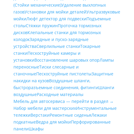
(Стойки механические)
Удаление выхлопных
газов
Установки для мойки деталей
Ультразвуковые
мойки
Люфт детектор для подвески
Подъемные
столы
Стяжки пружин
Проточка тормозных
дисков
Клепальные станки для тормозных
колодок
Зарядные и пуско-зарядные
устройства
Сверлильные станки
Токарные
станки
Пескоструйные камеры и
установки
Восстановление шаровых опор
Лампы
переносные
Тиски слесарные и
станочные
Пескоструйные пистолеты
Защитные
накидки на кузов
Воздушные шланги,
быстроразъемные соединения, фитинги
Шланги
воздушные
Расходные материалы
Мебель для автосервиса — перейти в раздел →
Набор мебели для мастерских
Инструментальные
тележки
Верстаки
Ремонтные сиденья
Лежаки
подкатные
Ведра для мойки
Перфорированные
панели
Шкафы