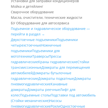
Установки для заправки кондиционеров
Мойка и детейлинг
Сварочное оборудование
Масла, очистители, технические жидкости
БУ Оборудование для автосервиса
Подъемное и гидравлическое оборудование —
перейти в раздел →
Двухстоечные подъемники
Подъемники
четырехстоечные
Ножничные
подъемники
Подъемники для
мототехники
Траверсы
Прессы
гидравлические
Краны гидравлические
Стойки
трансмиссионные
Домкраты для перемещения
автомобилей
Домкраты бутылочные
гидравлические
Домкраты подкатные
Домкраты
пневмогидравлические
Канавные
домкраты
Домкраты реечные
Лифт для
колес
Подъемные столы
Подставки под автомобиль
(Стойки механические)
Насосы
пневмогидравлические
Рохли
Одностоечные