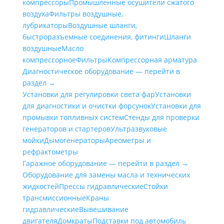
компрессоры
Промышленные осушители сжатого
воздуха
Фильтры воздушные,
лубрикаторы
Воздушные шланги,
быстроразъемные соединения, фитинги
Шланги
воздушные
Масло
компрессорное
Фильтры
Компрессорная арматура
Диагностическое оборудование — перейти в
раздел →
Установки для регулировки света фар
Установки
для диагностики и очистки форсунок
Установки для
промывки топливных систем
Стенды для проверки
генераторов и стартеров
Ультразвуковые
мойки
Дымогенераторы
Ареометры и
рефрактометры
Гаражное оборудование — перейти в раздел →
Оборудование для замены масла и технических
жидкостей
Прессы гидравлические
Стойки
трансмиссионные
Краны
гидравлические
Вывешивание
двигателя
Домкраты
Подставки под автомобиль