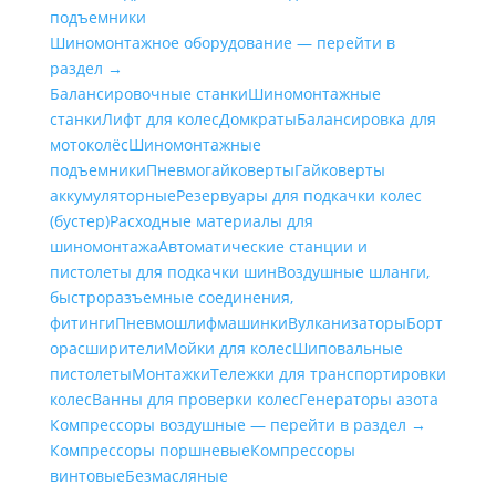
подъемники
Шиномонтажное оборудование — перейти в
раздел →
Балансировочные станки
Шиномонтажные
станки
Лифт для колес
Домкраты
Балансировка для
мотоколёс
Шиномонтажные
подъемники
Пневмогайковерты
Гайковерты
аккумуляторные
Резервуары для подкачки колес
(бустер)
Расходные материалы для
шиномонтажа
Автоматические станции и
пистолеты для подкачки шин
Воздушные шланги,
быстроразъемные соединения,
фитинги
Пневмошлифмашинки
Вулканизаторы
Борт
орасширители
Мойки для колес
Шиповальные
пистолеты
Монтажки
Тележки для транспортировки
колес
Ванны для проверки колес
Генераторы азота
Компрессоры воздушные — перейти в раздел →
Компрессоры поршневые
Компрессоры
винтовые
Безмасляные