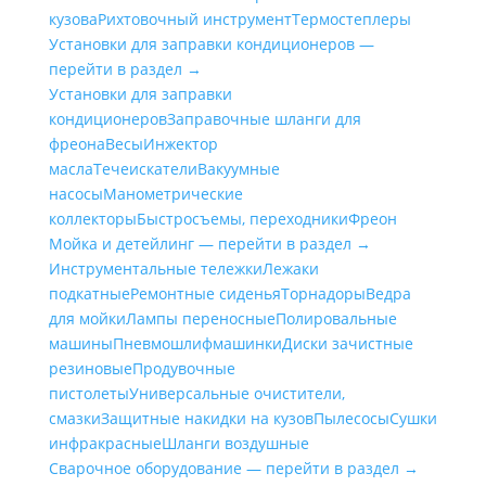
кузова
Рихтовочный инструмент
Термостеплеры
Установки для заправки кондиционеров —
перейти в раздел →
Установки для заправки
кондиционеров
Заправочные шланги для
фреона
Весы
Инжектор
масла
Течеискатели
Вакуумные
насосы
Манометрические
коллекторы
Быстросъемы, переходники
Фреон
Мойка и детейлинг — перейти в раздел →
Инструментальные тележки
Лежаки
подкатные
Ремонтные сиденья
Торнадоры
Ведра
для мойки
Лампы переносные
Полировальные
машины
Пневмошлифмашинки
Диски зачистные
резиновые
Продувочные
пистолеты
Универсальные очистители,
смазки
Защитные накидки на кузов
Пылесосы
Сушки
инфракрасные
Шланги воздушные
Сварочное оборудование — перейти в раздел →