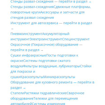
Стенды развал-схождения — перейти в раздел →
Стенды развал-схождения
Сдвижные платформы,
поворотные круги
Аксессуары и запчасти для
стендов развал схождения
Инструмент для автосервиса — перейти в раздел
→
Пневмоинструмент
Аккумуляторный
инструмент
Электроинструмент
Специнструмент
Окрасочное (Покрасочное) оборудование —
перейти в раздел →
Сушки инфракрасные
Посты подготовки к
окраске
Системы подготовки сжатого
воздуха
Фильтры воздушные, лубрикаторы
Стойки
для покраски и
сушки
Краскопульты
Миникраскопульты
Оборудование для кузовного ремонта — перейти в
раздел →
Стапели
Растяжки гидравлические
Сварочное
оборудование
Тележки для перемещения
автомобилей
Системы измерения