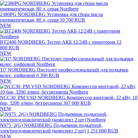
2380PG NORDBERG Установка для сбора масла
пневматическая, 80 л, серая
50 700 RUB
NEW
BT2400 NORDBERG Тестер АКБ 12/24В с принтером
12
800 RUB
NEW
Ti7 NORDBERG Пистолет профессиональный для подкачки
колес, цифровой
6 300 RUB
NEW
NCC30_PM VSD NORDBERG Компрессор винтовой, 22 кВт, 10
бар, 3200 л/мин, без ресивера
307 000 RUB
NEW
N975_2(G) NORDBERG Подъемник подкатной,
электрогидравлический (комплект 2 шт)
1 251 000 RUB
NEW