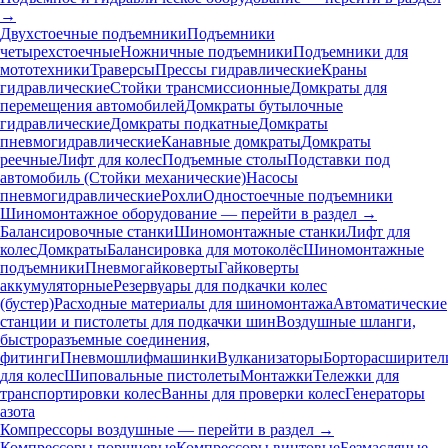
→
Двухстоечные подъемники
Подъемники
четырехстоечные
Ножничные подъемники
Подъемники для
мототехники
Траверсы
Прессы гидравлические
Краны
гидравлические
Стойки трансмиссионные
Домкраты для
перемещения автомобилей
Домкраты бутылочные
гидравлические
Домкраты подкатные
Домкраты
пневмогидравлические
Канавные домкраты
Домкраты
реечные
Лифт для колес
Подъемные столы
Подставки под
автомобиль (Стойки механические)
Насосы
пневмогидравлические
Рохли
Одностоечные подъемники
Шиномонтажное оборудование — перейти в раздел →
Балансировочные станки
Шиномонтажные станки
Лифт для
колес
Домкраты
Балансировка для мотоколёс
Шиномонтажные
подъемники
Пневмогайковерты
Гайковерты
аккумуляторные
Резервуары для подкачки колес
(бустер)
Расходные материалы для шиномонтажа
Автоматические
станции и пистолеты для подкачки шин
Воздушные шланги,
быстроразъемные соединения,
фитинги
Пневмошлифмашинки
Вулканизаторы
Борторасширител
для колес
Шиповальные пистолеты
Монтажки
Тележки для
транспортировки колес
Ванны для проверки колес
Генераторы
азота
Компрессоры воздушные — перейти в раздел →
Компрессоры поршневые
Компрессоры винтовые
Безмасляные