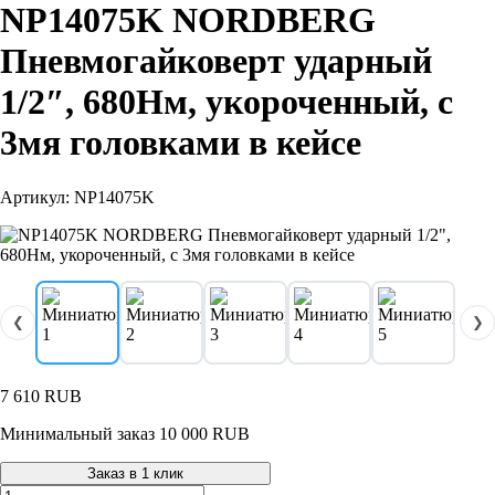
NP14075K NORDBERG
Пневмогайковерт ударный
1/2″, 680Нм, укороченный, с
3мя головками в кейсе
Артикул: NP14075K
❮
❯
7 610
RUB
Минимальный заказ 10 000 RUB
Заказ в 1 клик
Количество