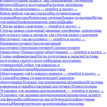
кузов
Воздушные шланги, быстроразъемные соединения,
фитинги
Шланги воздушные
Расходные материалы
Мебель для автосервиса — перейти в раздел →
Набор мебели для мастерских
Инструментальные
тележки
Верстаки
Ремонтные сиденья
Лежаки подкатные
Ведра
для мойки
Перфорированные панели
Шкафы
Стенды развал-схождения — перейти в раздел →
Стенды развал-схождения
Сдвижные платформы, поворотные
круги
Аксессуары и запчасти для стендов развал схождения
Инструмент для автосервиса — перейти в раздел →
Пневмоинструмент
Аккумуляторный
инструмент
Электроинструмент
Специнструмент
Окрасочное (Покрасочное) оборудование — перейти в раздел →
Сушки инфракрасные
Посты подготовки к окраске
Системы
подготовки сжатого воздуха
Фильтры воздушные,
лубрикаторы
Стойки для покраски и
сушки
Краскопульты
Миникраскопульты
Оборудование для кузовного ремонта — перейти в раздел →
Стапели
Растяжки гидравлические
Сварочное
оборудование
Тележки для перемещения автомобилей
Системы
измерения кузова
Рихтовочный инструмент
Термостеплеры
Установки для заправки кондиционеров — перейти в раздел →
Установки для заправки кондиционеров
Заправочные шланги
для фреона
Весы
Инжектор масла
Течеискатели
Вакуумные
насосы
Манометрические коллекторы
Быстросъемы,