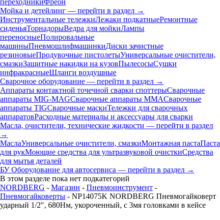
переходники
Фреон
Мойка и детейлинг — перейти в раздел →
Инструментальные тележки
Лежаки подкатные
Ремонтные
сиденья
Торнадоры
Ведра для мойки
Лампы
переносные
Полировальные
машины
Пневмошлифмашинки
Диски зачистные
резиновые
Продувочные пистолеты
Универсальные очистители,
смазки
Защитные накидки на кузов
Пылесосы
Сушки
инфракрасные
Шланги воздушные
Сварочное оборудование — перейти в раздел →
Аппараты контактной точечной сварки cпоттеры
Сварочные
аппараты MIG-MAG
Сварочные аппараты MMA
Сварочные
аппараты TIG
Сварочные маски
Тележки для сварочных
аппаратов
Расходные материалы и аксессуары для сварки
Масла, очистители, технические жидкости — перейти в раздел
→
Масла
Универсальные очистители, смазки
Монтажная паста
Паста
для рук
Моющие средства для ультразвуковой очистки
Средства
для мытья деталей
БУ Оборудование для автосервиса — перейти в раздел →
В этом разделе пока нет подкатегорий
NORDBERG
-
Магазин
-
Пневмоинструмент
-
Пневмогайковерты
- NP14075K NORDBERG Пневмогайковерт
ударный 1/2″, 680Нм, укороченный, с 3мя головками в кейсе