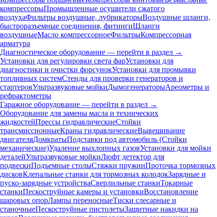
компрессоры
Промышленные осушители сжатого
воздуха
Фильтры воздушные, лубрикаторы
Воздушные шланги,
быстроразъемные соединения, фитинги
Шланги
воздушные
Масло компрессорное
Фильтры
Компрессорная
арматура
Диагностическое оборудование — перейти в раздел →
Установки для регулировки света фар
Установки для
диагностики и очистки форсунок
Установки для промывки
топливных систем
Стенды для проверки генераторов и
стартеров
Ультразвуковые мойки
Дымогенераторы
Ареометры и
рефрактометры
Гаражное оборудование — перейти в раздел →
Оборудование для замены масла и технических
жидкостей
Прессы гидравлические
Стойки
трансмиссионные
Краны гидравлические
Вывешивание
двигателя
Домкраты
Подставки под автомобиль (Стойки
механические)
Удаление выхлопных газов
Установки для мойки
деталей
Ультразвуковые мойки
Люфт детектор для
подвески
Подъемные столы
Стяжки пружин
Проточка тормозных
дисков
Клепальные станки для тормозных колодок
Зарядные и
пуско-зарядные устройства
Сверлильные станки
Токарные
станки
Пескоструйные камеры и установки
Восстановление
шаровых опор
Лампы переносные
Тиски слесарные и
станочные
Пескоструйные пистолеты
Защитные накидки на