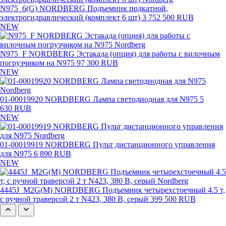
N975_6(G) NORDBERG Подъемник подкатной,
электрогидравлический (комплект 6 шт)
3 752 500 RUB
NEW
N975_F NORDBERG Эстакада (опция) для работы с вилочным
погрузчиком на N975
97 300 RUB
NEW
01-00019920 NORDBERG Лампа светодиодная для N975
5
630 RUB
NEW
01-00019919 NORDBERG Пульт дистанционного управления
для N975
6 890 RUB
NEW
4445J_M2G(M) NORDBERG Подъемник четырехстоечный 4.5 т,
с ручной траверсой 2 т N423, 380 В, серый
399 500 RUB