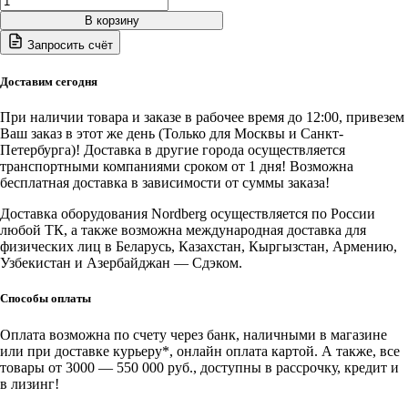
товара
В корзину
NP14075K
Запросить счёт
NORDBERG
Пневмогайковерт
ударный
Доставим сегодня
1/2",
680Нм,
При наличии товара и заказе в рабочее время до 12:00, привезем
укороченный,
Ваш заказ в этот же день (Только для Москвы и Санкт-
с
Петербурга)! Доставка в другие города осуществляется
3мя
транспортными компаниями сроком от 1 дня! Возможна
головками
бесплатная доставка в зависимости от суммы заказа!
в
кейсе
Доставка оборудования Nordberg осуществляется по России
любой ТК, а также возможна международная доставка для
физических лиц в Беларусь, Казахстан, Кыргызстан, Армению,
Узбекистан и Азербайджан — Сдэком.
Способы оплаты
Оплата возможна по счету через банк, наличными в магазине
или при доставке курьеру*, онлайн оплата картой. А также, все
товары от 3000 — 550 000 руб., доступны в рассрочку, кредит и
в лизинг!