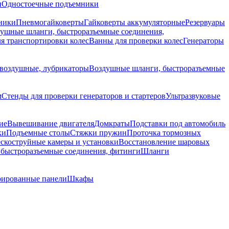
и
Одностоечные подъемники
ники
Пневмогайковерты
Гайковерты аккумуляторные
Резервуары
ушные шланги, быстроразъемные соединения,
я транспортировки колес
Ванны для проверки колес
Генераторы
воздушные, лубрикаторы
Воздушные шланги, быстроразъемные
м
Стенды для проверки генераторов и стартеров
Ультразвуковые
ие
Вывешивание двигателя
Домкраты
Подставки под автомобиль
ки
Подъемные столы
Стяжки пружин
Проточка тормозных
скоструйные камеры и установки
Восстановление шаровых
быстроразъемные соединения, фитинги
Шланги
ированные панели
Шкафы