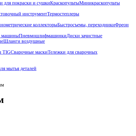
и для покраски и сушки
Краскопульты
Миникраскопульты
хтовочный инструмент
Термостеплеры
нометрические коллекторы
Быстросъемы, переходники
Фреон
е машины
Пневмошлифмашинки
Диски зачистные
ые
Шланги воздушные
ы TIG
Сварочные маски
Тележки для сварочных
для мытья деталей
нм
м