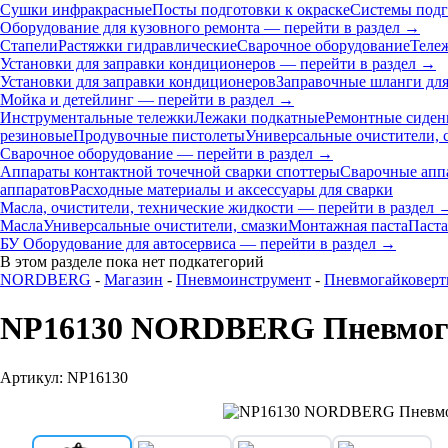
Сушки инфракрасные
Посты подготовки к окраске
Системы подг
Оборудование для кузовного ремонта — перейти в раздел →
Стапели
Растяжки гидравлические
Сварочное оборудование
Теле
Установки для заправки кондиционеров — перейти в раздел →
Установки для заправки кондиционеров
Заправочные шланги для
Мойка и детейлинг — перейти в раздел →
Инструментальные тележки
Лежаки подкатные
Ремонтные сиден
резиновые
Продувочные пистолеты
Универсальные очистители, 
Сварочное оборудование — перейти в раздел →
Аппараты контактной точечной сварки cпоттеры
Сварочные ап
аппаратов
Расходные материалы и аксессуары для сварки
Масла, очистители, технические жидкости — перейти в раздел 
Масла
Универсальные очистители, смазки
Монтажная паста
Паста
БУ Оборудование для автосервиса — перейти в раздел →
В этом разделе пока нет подкатегорий
NORDBERG
-
Магазин
-
Пневмоинструмент
-
Пневмогайковер
NP16130 NORDBERG Пневмогай
Артикул: NP16130