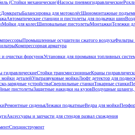
биль (Стойки механические)
Насосы пневмогидравлические
Рохл
с
Домкраты
Балансировка для мотоколёс
Шиномонтажные подъем
ажа
Автоматические станции и пистолеты для подкачки шин
Возд
и
Мойки для колес
Шиповальные пистолеты
Монтажки
Тележки дл
омпрессоры
Промышленные осушители сжатого воздуха
Фильтры 
ильтры
Компрессорная арматура
и и очистки форсунок
Установки для промывки топливных систе
ы гидравлические
Стойки трансмиссионные
Краны гидравлическ
я мойки деталей
Ультразвуковые мойки
Люфт детектор для подвес
ско-зарядные устройства
Сверлильные станки
Токарные станки
Пе
йные пистолеты
Защитные накидки на кузов
Воздушные шланги, 
ки
Ремонтные сиденья
Лежаки подкатные
Ведра для мойки
Перфор
уги
Аксессуары и запчасти для стендов развал схождения
мент
Специнструмент