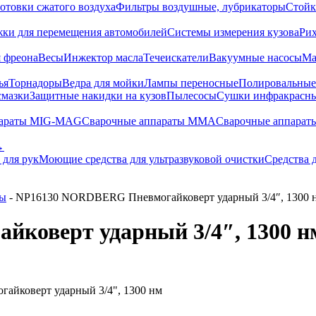
отовки сжатого воздуха
Фильтры воздушные, лубрикаторы
Стойк
жки для перемещения автомобилей
Системы измерения кузова
Ри
 фреона
Весы
Инжектор масла
Течеискатели
Вакуумные насосы
Ма
ья
Торнадоры
Ведра для мойки
Лампы переносные
Полировальны
смазки
Защитные накидки на кузов
Пылесосы
Сушки инфракрасн
параты MIG-MAG
Сварочные аппараты MMA
Сварочные аппарат
→
 для рук
Моющие средства для ультразвуковой очистки
Средства 
ты
- NP16130 NORDBERG Пневмогайковерт ударный 3/4″, 1300 
коверт ударный 3/4″, 1300 н