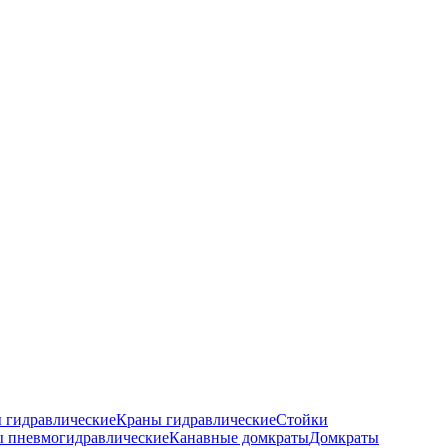
 гидравлические
Краны гидравлические
Стойки
 пневмогидравлические
Канавные домкраты
Домкраты