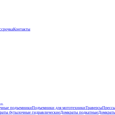
ссрочка
Контакты
 →
чные подъемники
Подъемники для мототехники
Траверсы
Прессы
раты бутылочные гидравлические
Домкраты подкатные
Домкраты