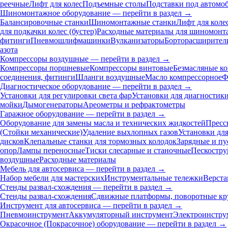
реечные
Лифт для колес
Подъемные столы
Подставки под автомо
Шиномонтажное оборудование — перейти в раздел →
Балансировочные станки
Шиномонтажные станки
Лифт для коле
для подкачки колес (бустер)
Расходные материалы для шиномонт
фитинги
Пневмошлифмашинки
Вулканизаторы
Борторасширител
азота
Компрессоры воздушные — перейти в раздел →
Компрессоры поршневые
Компрессоры винтовые
Безмасляные к
соединения, фитинги
Шланги воздушные
Масло компрессорное
Ф
Диагностическое оборудование — перейти в раздел →
Установки для регулировки света фар
Установки для диагностик
мойки
Дымогенераторы
Ареометры и рефрактометры
Гаражное оборудование — перейти в раздел →
Оборудование для замены масла и технических жидкостей
Пресс
(Стойки механические)
Удаление выхлопных газов
Установки дл
дисков
Клепальные станки для тормозных колодок
Зарядные и пу
опор
Лампы переносные
Тиски слесарные и станочные
Пескостру
воздушные
Расходные материалы
Мебель для автосервиса — перейти в раздел →
Набор мебели для мастерских
Инструментальные тележки
Верста
Стенды развал-схождения — перейти в раздел →
Стенды развал-схождения
Сдвижные платформы, поворотные кр
Инструмент для автосервиса — перейти в раздел →
Пневмоинструмент
Аккумуляторный инструмент
Электроинстру
Окрасочное (Покрасочное) оборудование — перейти в раздел →