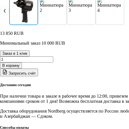
❮
13 850
RUB
Минимальный заказ 10 000 RUB
Заказ в 1 клик
Количество
товара
В корзину
NP16130
Запросить счёт
NORDBERG
Пневмогайковерт
ударный
Доставим сегодня
3/4",
1300
При наличии товара и заказе в рабочее время до 12:00, привезе
нм
компаниями сроком от 1 дня! Возможна бесплатная доставка в з
Доставка оборудования Nordberg осуществляется по России люб
и Азербайджан — Сдэком.
Способы оплаты