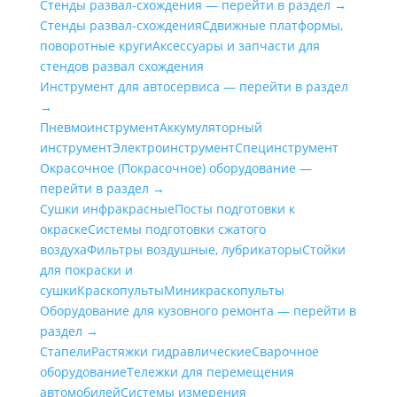
Стенды развал-схождения — перейти в раздел →
Стенды развал-схождения
Сдвижные платформы,
поворотные круги
Аксессуары и запчасти для
стендов развал схождения
Инструмент для автосервиса — перейти в раздел
→
Пневмоинструмент
Аккумуляторный
инструмент
Электроинструмент
Специнструмент
Окрасочное (Покрасочное) оборудование —
перейти в раздел →
Сушки инфракрасные
Посты подготовки к
окраске
Системы подготовки сжатого
воздуха
Фильтры воздушные, лубрикаторы
Стойки
для покраски и
сушки
Краскопульты
Миникраскопульты
Оборудование для кузовного ремонта — перейти в
раздел →
Стапели
Растяжки гидравлические
Сварочное
оборудование
Тележки для перемещения
автомобилей
Системы измерения