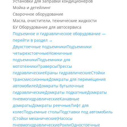
Установки для заправки кондиционеров
Мойка и детейлинг
Сварочное оборудование
Масла, очистители, технические жидкости
БУ Оборудование для автосервиса
Подъемное и гидравлическое оборудование —
перейти в раздел →
Двухстоечные подъемники
Подъемники
четырехстоечные
Ножничные
подъемники
Подъемники для
мототехники
Траверсы
Прессы
гидравлические
Краны гидравлические
Стойки
трансмиссионные
Домкраты для перемещения
автомобилей
Домкраты бутылочные
гидравлические
Домкраты подкатные
Домкраты
пневмогидравлические
Канавные
домкраты
Домкраты реечные
Лифт для
колес
Подъемные столы
Подставки под автомобиль
(Стойки механические)
Насосы
пневмогидравлические
Рохли
Одностоечные