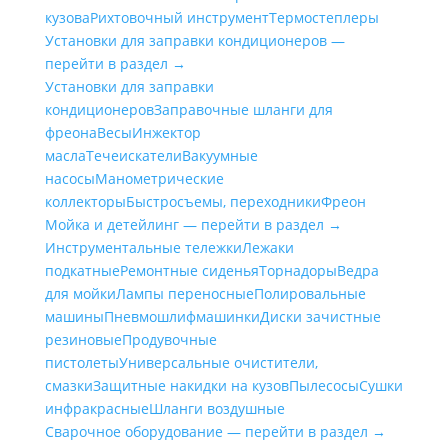
кузова
Рихтовочный инструмент
Термостеплеры
Установки для заправки кондиционеров —
перейти в раздел →
Установки для заправки
кондиционеров
Заправочные шланги для
фреона
Весы
Инжектор
масла
Течеискатели
Вакуумные
насосы
Манометрические
коллекторы
Быстросъемы, переходники
Фреон
Мойка и детейлинг — перейти в раздел →
Инструментальные тележки
Лежаки
подкатные
Ремонтные сиденья
Торнадоры
Ведра
для мойки
Лампы переносные
Полировальные
машины
Пневмошлифмашинки
Диски зачистные
резиновые
Продувочные
пистолеты
Универсальные очистители,
смазки
Защитные накидки на кузов
Пылесосы
Сушки
инфракрасные
Шланги воздушные
Сварочное оборудование — перейти в раздел →