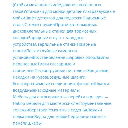
(Стойки механические)
Удаление выхлопных
газов
Установки для мойки деталей
Ультразвуковые
мойки
Люфт детектор для подвески
Подъемные
столы
Стяжки пружин
Проточка тормозных
дисков
Клепальные станки для тормозных
колодок
Зарядные и пуско-зарядные
устройства
Сверлильные станки
Токарные
станки
Пескоструйные камеры и
установки
Восстановление шаровых опор
Лампы
переносные
Тиски слесарные и
станочные
Пескоструйные пистолеты
Защитные
накидки на кузов
Воздушные шланги,
быстроразъемные соединения, фитинги
Шланги
воздушные
Расходные материалы
Мебель для автосервиса — перейти в раздел →
Набор мебели для мастерских
Инструментальные
тележки
Верстаки
Ремонтные сиденья
Лежаки
подкатные
Ведра для мойки
Перфорированные
панели
Шкафы