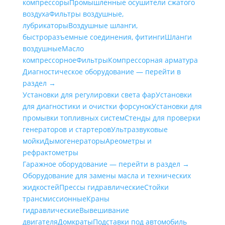
компрессоры
Промышленные осушители сжатого
воздуха
Фильтры воздушные,
лубрикаторы
Воздушные шланги,
быстроразъемные соединения, фитинги
Шланги
воздушные
Масло
компрессорное
Фильтры
Компрессорная арматура
Диагностическое оборудование — перейти в
раздел →
Установки для регулировки света фар
Установки
для диагностики и очистки форсунок
Установки для
промывки топливных систем
Стенды для проверки
генераторов и стартеров
Ультразвуковые
мойки
Дымогенераторы
Ареометры и
рефрактометры
Гаражное оборудование — перейти в раздел →
Оборудование для замены масла и технических
жидкостей
Прессы гидравлические
Стойки
трансмиссионные
Краны
гидравлические
Вывешивание
двигателя
Домкраты
Подставки под автомобиль