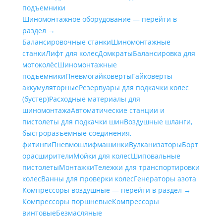
подъемники
Шиномонтажное оборудование — перейти в
раздел →
Балансировочные станки
Шиномонтажные
станки
Лифт для колес
Домкраты
Балансировка для
мотоколёс
Шиномонтажные
подъемники
Пневмогайковерты
Гайковерты
аккумуляторные
Резервуары для подкачки колес
(бустер)
Расходные материалы для
шиномонтажа
Автоматические станции и
пистолеты для подкачки шин
Воздушные шланги,
быстроразъемные соединения,
фитинги
Пневмошлифмашинки
Вулканизаторы
Борт
орасширители
Мойки для колес
Шиповальные
пистолеты
Монтажки
Тележки для транспортировки
колес
Ванны для проверки колес
Генераторы азота
Компрессоры воздушные — перейти в раздел →
Компрессоры поршневые
Компрессоры
винтовые
Безмасляные