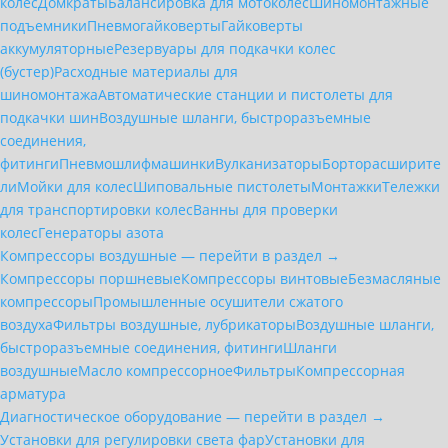
колес
Домкраты
Балансировка для мотоколёс
Шиномонтажные
подъемники
Пневмогайковерты
Гайковерты
аккумуляторные
Резервуары для подкачки колес
(бустер)
Расходные материалы для
шиномонтажа
Автоматические станции и пистолеты для
подкачки шин
Воздушные шланги, быстроразъемные
соединения,
фитинги
Пневмошлифмашинки
Вулканизаторы
Борторасширите
ли
Мойки для колес
Шиповальные пистолеты
Монтажки
Тележки
для транспортировки колес
Ванны для проверки
колес
Генераторы азота
Компрессоры воздушные — перейти в раздел →
Компрессоры поршневые
Компрессоры винтовые
Безмасляные
компрессоры
Промышленные осушители сжатого
воздуха
Фильтры воздушные, лубрикаторы
Воздушные шланги,
быстроразъемные соединения, фитинги
Шланги
воздушные
Масло компрессорное
Фильтры
Компрессорная
арматура
Диагностическое оборудование — перейти в раздел →
Установки для регулировки света фар
Установки для