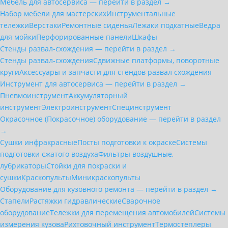
Мебель для автосервиса — перейти в раздел →
Набор мебели для мастерских
Инструментальные
тележки
Верстаки
Ремонтные сиденья
Лежаки подкатные
Ведра
для мойки
Перфорированные панели
Шкафы
Стенды развал-схождения — перейти в раздел →
Стенды развал-схождения
Сдвижные платформы, поворотные
круги
Аксессуары и запчасти для стендов развал схождения
Инструмент для автосервиса — перейти в раздел →
Пневмоинструмент
Аккумуляторный
инструмент
Электроинструмент
Специнструмент
Окрасочное (Покрасочное) оборудование — перейти в раздел
→
Сушки инфракрасные
Посты подготовки к окраске
Системы
подготовки сжатого воздуха
Фильтры воздушные,
лубрикаторы
Стойки для покраски и
сушки
Краскопульты
Миникраскопульты
Оборудование для кузовного ремонта — перейти в раздел →
Стапели
Растяжки гидравлические
Сварочное
оборудование
Тележки для перемещения автомобилей
Системы
измерения кузова
Рихтовочный инструмент
Термостеплеры