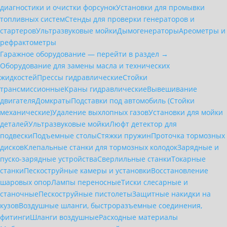
диагностики и очистки форсунок
Установки для промывки
топливных систем
Стенды для проверки генераторов и
стартеров
Ультразвуковые мойки
Дымогенераторы
Ареометры и
рефрактометры
Гаражное оборудование — перейти в раздел →
Оборудование для замены масла и технических
жидкостей
Прессы гидравлические
Стойки
трансмиссионные
Краны гидравлические
Вывешивание
двигателя
Домкраты
Подставки под автомобиль (Стойки
механические)
Удаление выхлопных газов
Установки для мойки
деталей
Ультразвуковые мойки
Люфт детектор для
подвески
Подъемные столы
Стяжки пружин
Проточка тормозных
дисков
Клепальные станки для тормозных колодок
Зарядные и
пуско-зарядные устройства
Сверлильные станки
Токарные
станки
Пескоструйные камеры и установки
Восстановление
шаровых опор
Лампы переносные
Тиски слесарные и
станочные
Пескоструйные пистолеты
Защитные накидки на
кузов
Воздушные шланги, быстроразъемные соединения,
фитинги
Шланги воздушные
Расходные материалы