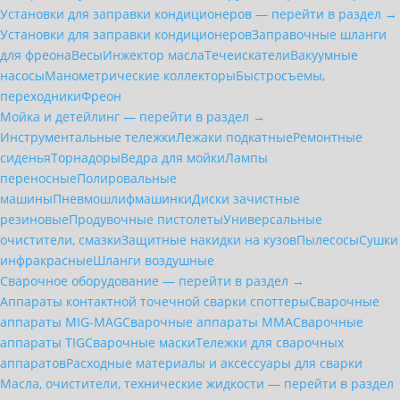
Установки для заправки кондиционеров — перейти в раздел →
Установки для заправки кондиционеров
Заправочные шланги
для фреона
Весы
Инжектор масла
Течеискатели
Вакуумные
насосы
Манометрические коллекторы
Быстросъемы,
переходники
Фреон
Мойка и детейлинг — перейти в раздел →
Инструментальные тележки
Лежаки подкатные
Ремонтные
сиденья
Торнадоры
Ведра для мойки
Лампы
переносные
Полировальные
машины
Пневмошлифмашинки
Диски зачистные
резиновые
Продувочные пистолеты
Универсальные
очистители, смазки
Защитные накидки на кузов
Пылесосы
Сушки
инфракрасные
Шланги воздушные
Сварочное оборудование — перейти в раздел →
Аппараты контактной точечной сварки cпоттеры
Сварочные
аппараты MIG-MAG
Сварочные аппараты MMA
Сварочные
аппараты TIG
Сварочные маски
Тележки для сварочных
аппаратов
Расходные материалы и аксессуары для сварки
Масла, очистители, технические жидкости — перейти в раздел