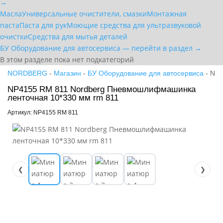
→
Масла
Универсальные очистители, смазки
Монтажная
паста
Паста для рук
Моющие средства для ультразвуковой
очистки
Средства для мытья деталей
БУ Оборудование для автосервиса — перейти в раздел →
В этом разделе пока нет подкатегорий
NORDBERG
-
Магазин
-
БУ Оборудование для автосервиса
- NP4
NP4155 RM 811 Nordberg Пневмошлифмашинка
ленточная 10*330 мм rm 811
Артикул: NP4155 RM 811
❮
❯