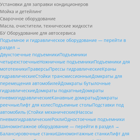
Установки для заправки кондиционеров
Мойка и детейлинг
Сварочное оборудование
Масла, очистители, технические жидкости
БУ Оборудование для автосервиса
Подъемное и гидравлическое оборудование — перейти в
раздел →
Двухстоечные подъемники
Подъемники
четырехстоечные
Ножничные подъемники
Подъемники для
мототехники
Траверсы
Прессы гидравлические
Краны
гидравлические
Стойки трансмиссионные
Домкраты для
перемещения автомобилей
Домкраты бутылочные
гидравлические
Домкраты подкатные
Домкраты
пневмогидравлические
Канавные домкраты
Домкраты
реечные
Лифт для колес
Подъемные столы
Подставки под
автомобиль (Стойки механические)
Насосы
пневмогидравлические
Рохли
Одностоечные подъемники
Шиномонтажное оборудование — перейти в раздел →
Балансировочные станки
Шиномонтажные станки
Лифт для