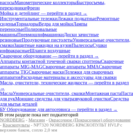
насосы
Манометрические коллекторы
Быстросъемы,
переходники
Фреон
Мойка и детейлинг — перейти в раздел →
Инструментальные тележки
Лежаки подкатные
Ремонтные
сиденья
Торнадоры
Ведра для мойки
Лампы
переносные
Полировальные
машины
Пневмошлифмашинки
Диски зачистные
резиновые
Продувочные пистолеты
Универсальные очистители,
смазки
Защитные накидки на кузов
Пылесосы
Сушки
инфракрасные
Шланги воздушные
Сварочное оборудование — перейти в раздел →
Аппараты контактной точечной сварки cпоттеры
Сварочные
аппараты MIG-MAG
Сварочные аппараты MMA
Сварочные
аппараты TIG
Сварочные маски
Тележки для сварочных
аппаратов
Расходные материалы и аксессуары для сварки
Масла, очистители, технические жидкости — перейти в раздел
→
Масла
Универсальные очистители, смазки
Монтажная паста
Паста
для рук
Моющие средства для ультразвуковой очистки
Средства
для мытья деталей
БУ Оборудование для автосервиса — перейти в раздел →
В этом разделе пока нет подкатегорий
NORDBERG
-
Магазин
-
Окрасочное (Покрасочное) оборудование
-
Краскопульты
- NP7320 NORDBERG КРАСКОПУЛЬТ HVLP с
верхним баком, сопло 2,0 мм