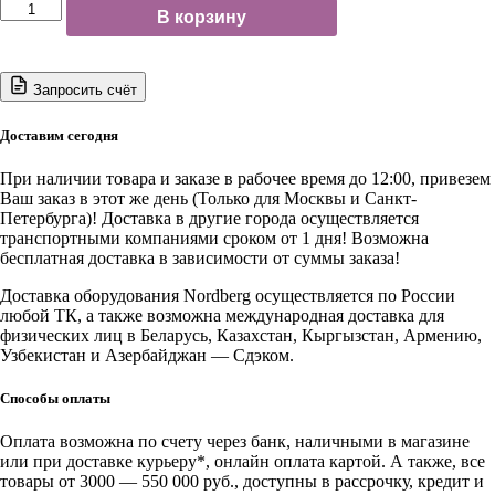
Количество
В корзину
товара
NP7320
NORDBERG
КРАСКОПУЛЬТ
Запросить счёт
HVLP
с
Доставим сегодня
верхним
баком,
При наличии товара и заказе в рабочее время до 12:00, привезем
сопло
Ваш заказ в этот же день (Только для Москвы и Санкт-
2,0
Петербурга)! Доставка в другие города осуществляется
мм
транспортными компаниями сроком от 1 дня! Возможна
бесплатная доставка в зависимости от суммы заказа!
Доставка оборудования Nordberg осуществляется по России
любой ТК, а также возможна международная доставка для
физических лиц в Беларусь, Казахстан, Кыргызстан, Армению,
Узбекистан и Азербайджан — Сдэком.
Способы оплаты
Оплата возможна по счету через банк, наличными в магазине
или при доставке курьеру*, онлайн оплата картой. А также, все
товары от 3000 — 550 000 руб., доступны в рассрочку, кредит и