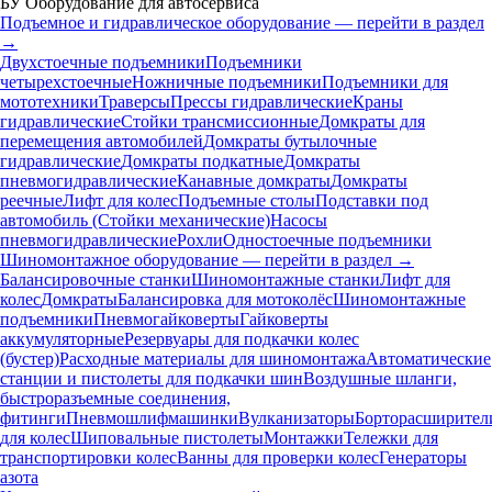
БУ Оборудование для автосервиса
Подъемное и гидравлическое оборудование — перейти в раздел
→
Двухстоечные подъемники
Подъемники
четырехстоечные
Ножничные подъемники
Подъемники для
мототехники
Траверсы
Прессы гидравлические
Краны
гидравлические
Стойки трансмиссионные
Домкраты для
перемещения автомобилей
Домкраты бутылочные
гидравлические
Домкраты подкатные
Домкраты
пневмогидравлические
Канавные домкраты
Домкраты
реечные
Лифт для колес
Подъемные столы
Подставки под
автомобиль (Стойки механические)
Насосы
пневмогидравлические
Рохли
Одностоечные подъемники
Шиномонтажное оборудование — перейти в раздел →
Балансировочные станки
Шиномонтажные станки
Лифт для
колес
Домкраты
Балансировка для мотоколёс
Шиномонтажные
подъемники
Пневмогайковерты
Гайковерты
аккумуляторные
Резервуары для подкачки колес
(бустер)
Расходные материалы для шиномонтажа
Автоматические
станции и пистолеты для подкачки шин
Воздушные шланги,
быстроразъемные соединения,
фитинги
Пневмошлифмашинки
Вулканизаторы
Борторасширител
для колес
Шиповальные пистолеты
Монтажки
Тележки для
транспортировки колес
Ванны для проверки колес
Генераторы
азота