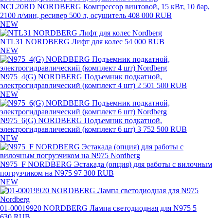
NCL20RD NORDBERG Компрессор винтовой, 15 кВт, 10 бар,
2100 л/мин, ресивер 500 л, осушитель
408 000 RUB
NEW
NTL31 NORDBERG Лифт для колес
54 000 RUB
NEW
N975_4(G) NORDBERG Подъемник подкатной,
электрогидравлический (комплект 4 шт)
2 501 500 RUB
NEW
N975_6(G) NORDBERG Подъемник подкатной,
электрогидравлический (комплект 6 шт)
3 752 500 RUB
NEW
N975_F NORDBERG Эстакада (опция) для работы с вилочным
погрузчиком на N975
97 300 RUB
NEW
01-00019920 NORDBERG Лампа светодиодная для N975
5
630 RUB