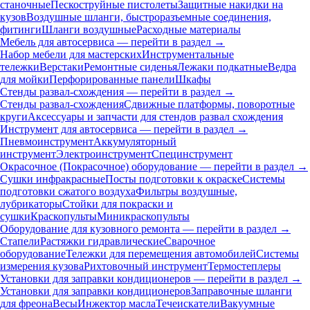
станочные
Пескоструйные пистолеты
Защитные накидки на
кузов
Воздушные шланги, быстроразъемные соединения,
фитинги
Шланги воздушные
Расходные материалы
Мебель для автосервиса — перейти в раздел →
Набор мебели для мастерских
Инструментальные
тележки
Верстаки
Ремонтные сиденья
Лежаки подкатные
Ведра
для мойки
Перфорированные панели
Шкафы
Стенды развал-схождения — перейти в раздел →
Стенды развал-схождения
Сдвижные платформы, поворотные
круги
Аксессуары и запчасти для стендов развал схождения
Инструмент для автосервиса — перейти в раздел →
Пневмоинструмент
Аккумуляторный
инструмент
Электроинструмент
Специнструмент
Окрасочное (Покрасочное) оборудование — перейти в раздел →
Сушки инфракрасные
Посты подготовки к окраске
Системы
подготовки сжатого воздуха
Фильтры воздушные,
лубрикаторы
Стойки для покраски и
сушки
Краскопульты
Миникраскопульты
Оборудование для кузовного ремонта — перейти в раздел →
Стапели
Растяжки гидравлические
Сварочное
оборудование
Тележки для перемещения автомобилей
Системы
измерения кузова
Рихтовочный инструмент
Термостеплеры
Установки для заправки кондиционеров — перейти в раздел →
Установки для заправки кондиционеров
Заправочные шланги
для фреона
Весы
Инжектор масла
Течеискатели
Вакуумные