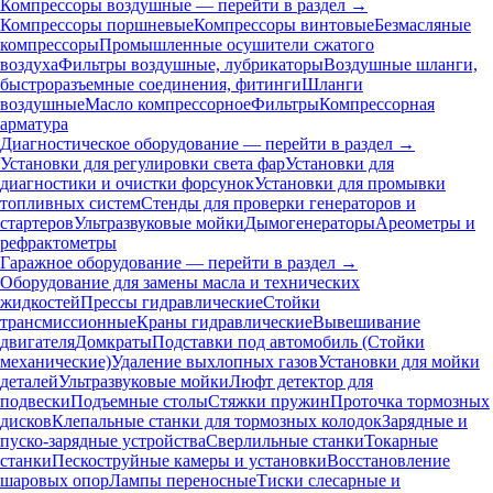
Компрессоры воздушные — перейти в раздел →
Компрессоры поршневые
Компрессоры винтовые
Безмасляные
компрессоры
Промышленные осушители сжатого
воздуха
Фильтры воздушные, лубрикаторы
Воздушные шланги,
быстроразъемные соединения, фитинги
Шланги
воздушные
Масло компрессорное
Фильтры
Компрессорная
арматура
Диагностическое оборудование — перейти в раздел →
Установки для регулировки света фар
Установки для
диагностики и очистки форсунок
Установки для промывки
топливных систем
Стенды для проверки генераторов и
стартеров
Ультразвуковые мойки
Дымогенераторы
Ареометры и
рефрактометры
Гаражное оборудование — перейти в раздел →
Оборудование для замены масла и технических
жидкостей
Прессы гидравлические
Стойки
трансмиссионные
Краны гидравлические
Вывешивание
двигателя
Домкраты
Подставки под автомобиль (Стойки
механические)
Удаление выхлопных газов
Установки для мойки
деталей
Ультразвуковые мойки
Люфт детектор для
подвески
Подъемные столы
Стяжки пружин
Проточка тормозных
дисков
Клепальные станки для тормозных колодок
Зарядные и
пуско-зарядные устройства
Сверлильные станки
Токарные
станки
Пескоструйные камеры и установки
Восстановление
шаровых опор
Лампы переносные
Тиски слесарные и