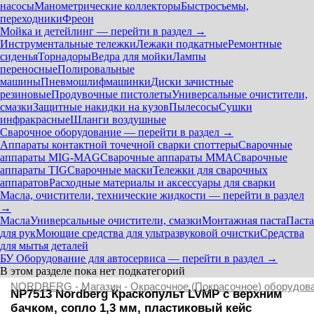
насосы
Манометрические коллекторы
Быстросъемы,
переходники
Фреон
Мойка и детейлинг — перейти в раздел →
Инструментальные тележки
Лежаки подкатные
Ремонтные
сиденья
Торнадоры
Ведра для мойки
Лампы
переносные
Полировальные
машины
Пневмошлифмашинки
Диски зачистные
резиновые
Продувочные пистолеты
Универсальные очистители,
смазки
Защитные накидки на кузов
Пылесосы
Сушки
инфракрасные
Шланги воздушные
Сварочное оборудование — перейти в раздел →
Аппараты контактной точечной сварки cпоттеры
Сварочные
аппараты MIG-MAG
Сварочные аппараты MMA
Сварочные
аппараты TIG
Сварочные маски
Тележки для сварочных
аппаратов
Расходные материалы и аксессуары для сварки
Масла, очистители, технические жидкости — перейти в раздел
→
Масла
Универсальные очистители, смазки
Монтажная паста
Паста
для рук
Моющие средства для ультразвуковой очистки
Средства
для мытья деталей
БУ Оборудование для автосервиса — перейти в раздел →
В этом разделе пока нет подкатегорий
NORDBERG
-
Магазин
-
Окрасочное (Покрасочное) оборудов
NP7513 Nordberg Краскопульт LVMP с верхним
бачком, сопло 1,3 мм, пластиковый кейс