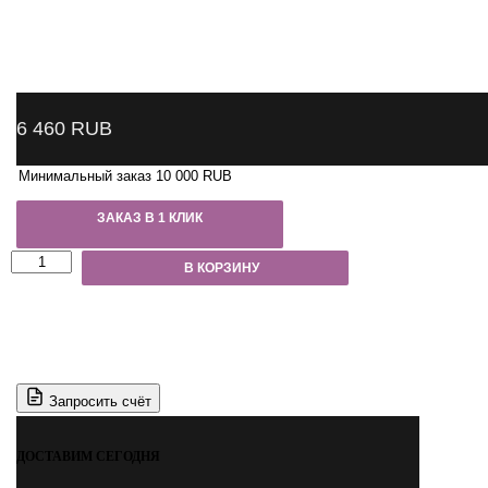
6 460
RUB
Минимальный заказ 10 000 RUB
ЗАКАЗ В 1 КЛИК
Количество
В КОРЗИНУ
товара
NP7513
Nordberg
Краскопульт
LVMP
с
верхним
Запросить счёт
бачком,
сопло
1,3
ДОСТАВИМ СЕГОДНЯ
мм,