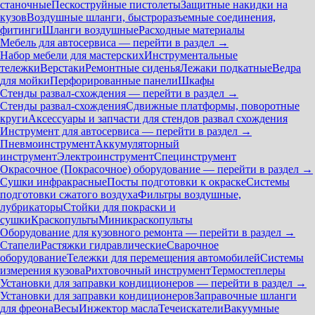
станочные
Пескоструйные пистолеты
Защитные накидки на
кузов
Воздушные шланги, быстроразъемные соединения,
фитинги
Шланги воздушные
Расходные материалы
Мебель для автосервиса — перейти в раздел →
Набор мебели для мастерских
Инструментальные
тележки
Верстаки
Ремонтные сиденья
Лежаки подкатные
Ведра
для мойки
Перфорированные панели
Шкафы
Стенды развал-схождения — перейти в раздел →
Стенды развал-схождения
Сдвижные платформы, поворотные
круги
Аксессуары и запчасти для стендов развал схождения
Инструмент для автосервиса — перейти в раздел →
Пневмоинструмент
Аккумуляторный
инструмент
Электроинструмент
Специнструмент
Окрасочное (Покрасочное) оборудование — перейти в раздел →
Сушки инфракрасные
Посты подготовки к окраске
Системы
подготовки сжатого воздуха
Фильтры воздушные,
лубрикаторы
Стойки для покраски и
сушки
Краскопульты
Миникраскопульты
Оборудование для кузовного ремонта — перейти в раздел →
Стапели
Растяжки гидравлические
Сварочное
оборудование
Тележки для перемещения автомобилей
Системы
измерения кузова
Рихтовочный инструмент
Термостеплеры
Установки для заправки кондиционеров — перейти в раздел →
Установки для заправки кондиционеров
Заправочные шланги
для фреона
Весы
Инжектор масла
Течеискатели
Вакуумные