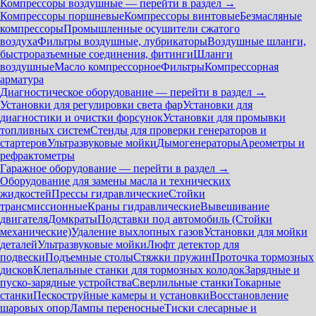
Компрессоры воздушные — перейти в раздел →
Компрессоры поршневые
Компрессоры винтовые
Безмасляные
компрессоры
Промышленные осушители сжатого
воздуха
Фильтры воздушные, лубрикаторы
Воздушные шланги,
быстроразъемные соединения, фитинги
Шланги
воздушные
Масло компрессорное
Фильтры
Компрессорная
арматура
Диагностическое оборудование — перейти в раздел →
Установки для регулировки света фар
Установки для
диагностики и очистки форсунок
Установки для промывки
топливных систем
Стенды для проверки генераторов и
стартеров
Ультразвуковые мойки
Дымогенераторы
Ареометры и
рефрактометры
Гаражное оборудование — перейти в раздел →
Оборудование для замены масла и технических
жидкостей
Прессы гидравлические
Стойки
трансмиссионные
Краны гидравлические
Вывешивание
двигателя
Домкраты
Подставки под автомобиль (Стойки
механические)
Удаление выхлопных газов
Установки для мойки
деталей
Ультразвуковые мойки
Люфт детектор для
подвески
Подъемные столы
Стяжки пружин
Проточка тормозных
дисков
Клепальные станки для тормозных колодок
Зарядные и
пуско-зарядные устройства
Сверлильные станки
Токарные
станки
Пескоструйные камеры и установки
Восстановление
шаровых опор
Лампы переносные
Тиски слесарные и