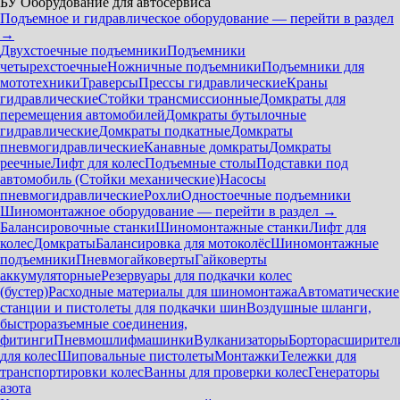
БУ Оборудование для автосервиса
Подъемное и гидравлическое оборудование — перейти в раздел
→
Двухстоечные подъемники
Подъемники
четырехстоечные
Ножничные подъемники
Подъемники для
мототехники
Траверсы
Прессы гидравлические
Краны
гидравлические
Стойки трансмиссионные
Домкраты для
перемещения автомобилей
Домкраты бутылочные
гидравлические
Домкраты подкатные
Домкраты
пневмогидравлические
Канавные домкраты
Домкраты
реечные
Лифт для колес
Подъемные столы
Подставки под
автомобиль (Стойки механические)
Насосы
пневмогидравлические
Рохли
Одностоечные подъемники
Шиномонтажное оборудование — перейти в раздел →
Балансировочные станки
Шиномонтажные станки
Лифт для
колес
Домкраты
Балансировка для мотоколёс
Шиномонтажные
подъемники
Пневмогайковерты
Гайковерты
аккумуляторные
Резервуары для подкачки колес
(бустер)
Расходные материалы для шиномонтажа
Автоматические
станции и пистолеты для подкачки шин
Воздушные шланги,
быстроразъемные соединения,
фитинги
Пневмошлифмашинки
Вулканизаторы
Борторасширител
для колес
Шиповальные пистолеты
Монтажки
Тележки для
транспортировки колес
Ванны для проверки колес
Генераторы
азота