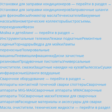
Установки для заправки кондиционеров — перейти в раздел →
Установки для заправки кондиционеров
Заправочные шланги
для фреона
Весы
Инжектор масла
Течеискатели
Вакуумные
насосы
Манометрические коллекторы
Быстросъемы,
переходники
Фреон
Мойка и детейлинг — перейти в раздел →
Инструментальные тележки
Лежаки подкатные
Ремонтные
сиденья
Торнадоры
Ведра для мойки
Лампы
переносные
Полировальные
машины
Пневмошлифмашинки
Диски зачистные
резиновые
Продувочные пистолеты
Универсальные
очистители, смазки
Защитные накидки на кузов
Пылесосы
Сушки
инфракрасные
Шланги воздушные
Сварочное оборудование — перейти в раздел →
Аппараты контактной точечной сварки cпоттеры
Сварочные
аппараты MIG-MAG
Сварочные аппараты MMA
Сварочные
аппараты TIG
Сварочные маски
Тележки для сварочных
аппаратов
Расходные материалы и аксессуары для сварки
Масла, очистители, технические жидкости — перейти в раздел