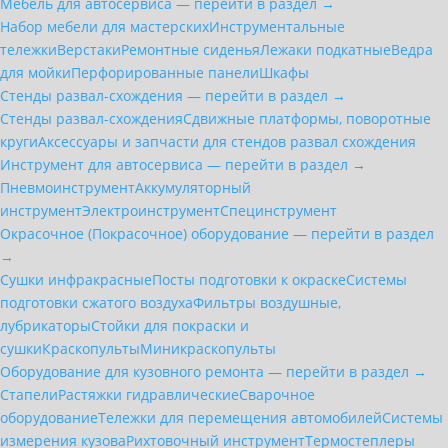
Мебель для автосервиса — перейти в раздел →
Набор мебели для мастерских
Инструментальные
тележки
Верстаки
Ремонтные сиденья
Лежаки подкатные
Ведра
для мойки
Перфорированные панели
Шкафы
Стенды развал-схождения — перейти в раздел →
Стенды развал-схождения
Сдвижные платформы, поворотные
круги
Аксессуары и запчасти для стендов развал схождения
Инструмент для автосервиса — перейти в раздел →
Пневмоинструмент
Аккумуляторный
инструмент
Электроинструмент
Специнструмент
Окрасочное (Покрасочное) оборудование — перейти в раздел
→
Сушки инфракрасные
Посты подготовки к окраске
Системы
подготовки сжатого воздуха
Фильтры воздушные,
лубрикаторы
Стойки для покраски и
сушки
Краскопульты
Миникраскопульты
Оборудование для кузовного ремонта — перейти в раздел →
Стапели
Растяжки гидравлические
Сварочное
оборудование
Тележки для перемещения автомобилей
Системы
измерения кузова
Рихтовочный инструмент
Термостеплеры