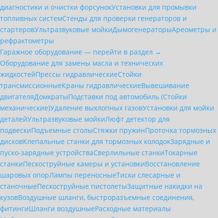
диагностики и очистки форсунок
Установки для промывки
топливных систем
Стенды для проверки генераторов и
стартеров
Ультразвуковые мойки
Дымогенераторы
Ареометры и
рефрактометры
Гаражное оборудование — перейти в раздел →
Оборудование для замены масла и технических
жидкостей
Прессы гидравлические
Стойки
трансмиссионные
Краны гидравлические
Вывешивание
двигателя
Домкраты
Подставки под автомобиль (Стойки
механические)
Удаление выхлопных газов
Установки для мойки
деталей
Ультразвуковые мойки
Люфт детектор для
подвески
Подъемные столы
Стяжки пружин
Проточка тормозных
дисков
Клепальные станки для тормозных колодок
Зарядные и
пуско-зарядные устройства
Сверлильные станки
Токарные
станки
Пескоструйные камеры и установки
Восстановление
шаровых опор
Лампы переносные
Тиски слесарные и
станочные
Пескоструйные пистолеты
Защитные накидки на
кузов
Воздушные шланги, быстроразъемные соединения,
фитинги
Шланги воздушные
Расходные материалы