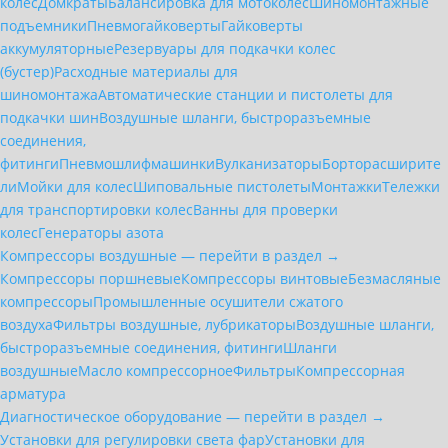
колес
Домкраты
Балансировка для мотоколёс
Шиномонтажные
подъемники
Пневмогайковерты
Гайковерты
аккумуляторные
Резервуары для подкачки колес
(бустер)
Расходные материалы для
шиномонтажа
Автоматические станции и пистолеты для
подкачки шин
Воздушные шланги, быстроразъемные
соединения,
фитинги
Пневмошлифмашинки
Вулканизаторы
Борторасширите
ли
Мойки для колес
Шиповальные пистолеты
Монтажки
Тележки
для транспортировки колес
Ванны для проверки
колес
Генераторы азота
Компрессоры воздушные — перейти в раздел →
Компрессоры поршневые
Компрессоры винтовые
Безмасляные
компрессоры
Промышленные осушители сжатого
воздуха
Фильтры воздушные, лубрикаторы
Воздушные шланги,
быстроразъемные соединения, фитинги
Шланги
воздушные
Масло компрессорное
Фильтры
Компрессорная
арматура
Диагностическое оборудование — перейти в раздел →
Установки для регулировки света фар
Установки для