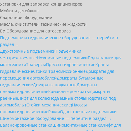
Установки для заправки кондиционеров
Мойка и детейлинг
Сварочное оборудование
Масла, очистители, технические жидкости
БУ Оборудование для автосервиса
Подъемное и гидравлическое оборудование — перейти в
раздел →
Двухстоечные подъемники
Подъемники
четырехстоечные
Ножничные подъемники
Подъемники для
мототехники
Траверсы
Прессы гидравлические
Краны
гидравлические
Стойки трансмиссионные
Домкраты для
перемещения автомобилей
Домкраты бутылочные
гидравлические
Домкраты подкатные
Домкраты
пневмогидравлические
Канавные домкраты
Домкраты
реечные
Лифт для колес
Подъемные столы
Подставки под
автомобиль (Стойки механические)
Насосы
пневмогидравлические
Рохли
Одностоечные подъемники
Шиномонтажное оборудование — перейти в раздел →
Балансировочные станки
Шиномонтажные станки
Лифт для