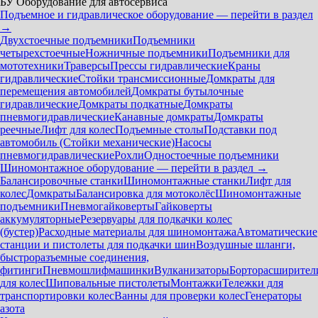
БУ Оборудование для автосервиса
Подъемное и гидравлическое оборудование — перейти в раздел
→
Двухстоечные подъемники
Подъемники
четырехстоечные
Ножничные подъемники
Подъемники для
мототехники
Траверсы
Прессы гидравлические
Краны
гидравлические
Стойки трансмиссионные
Домкраты для
перемещения автомобилей
Домкраты бутылочные
гидравлические
Домкраты подкатные
Домкраты
пневмогидравлические
Канавные домкраты
Домкраты
реечные
Лифт для колес
Подъемные столы
Подставки под
автомобиль (Стойки механические)
Насосы
пневмогидравлические
Рохли
Одностоечные подъемники
Шиномонтажное оборудование — перейти в раздел →
Балансировочные станки
Шиномонтажные станки
Лифт для
колес
Домкраты
Балансировка для мотоколёс
Шиномонтажные
подъемники
Пневмогайковерты
Гайковерты
аккумуляторные
Резервуары для подкачки колес
(бустер)
Расходные материалы для шиномонтажа
Автоматические
станции и пистолеты для подкачки шин
Воздушные шланги,
быстроразъемные соединения,
фитинги
Пневмошлифмашинки
Вулканизаторы
Борторасширител
для колес
Шиповальные пистолеты
Монтажки
Тележки для
транспортировки колес
Ванны для проверки колес
Генераторы
азота