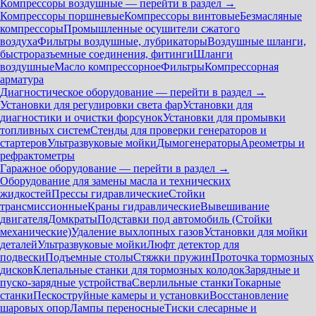
Компрессоры воздушные — перейти в раздел →
Компрессоры поршневые
Компрессоры винтовые
Безмасляные
компрессоры
Промышленные осушители сжатого
воздуха
Фильтры воздушные, лубрикаторы
Воздушные шланги,
быстроразъемные соединения, фитинги
Шланги
воздушные
Масло компрессорное
Фильтры
Компрессорная
арматура
Диагностическое оборудование — перейти в раздел →
Установки для регулировки света фар
Установки для
диагностики и очистки форсунок
Установки для промывки
топливных систем
Стенды для проверки генераторов и
стартеров
Ультразвуковые мойки
Дымогенераторы
Ареометры и
рефрактометры
Гаражное оборудование — перейти в раздел →
Оборудование для замены масла и технических
жидкостей
Прессы гидравлические
Стойки
трансмиссионные
Краны гидравлические
Вывешивание
двигателя
Домкраты
Подставки под автомобиль (Стойки
механические)
Удаление выхлопных газов
Установки для мойки
деталей
Ультразвуковые мойки
Люфт детектор для
подвески
Подъемные столы
Стяжки пружин
Проточка тормозных
дисков
Клепальные станки для тормозных колодок
Зарядные и
пуско-зарядные устройства
Сверлильные станки
Токарные
станки
Пескоструйные камеры и установки
Восстановление
шаровых опор
Лампы переносные
Тиски слесарные и