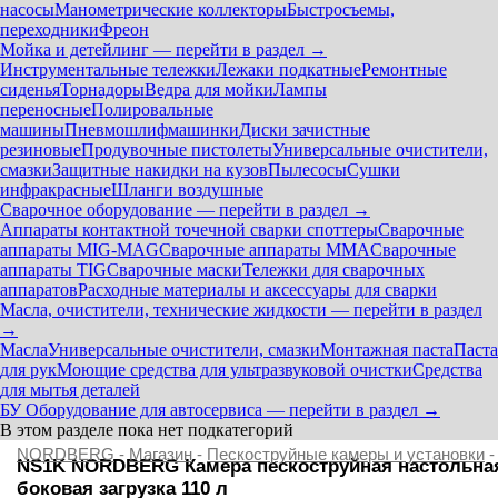
насосы
Манометрические коллекторы
Быстросъемы,
переходники
Фреон
Мойка и детейлинг — перейти в раздел →
Инструментальные тележки
Лежаки подкатные
Ремонтные
сиденья
Торнадоры
Ведра для мойки
Лампы
переносные
Полировальные
машины
Пневмошлифмашинки
Диски зачистные
резиновые
Продувочные пистолеты
Универсальные очистители,
смазки
Защитные накидки на кузов
Пылесосы
Сушки
инфракрасные
Шланги воздушные
Сварочное оборудование — перейти в раздел →
Аппараты контактной точечной сварки cпоттеры
Сварочные
аппараты MIG-MAG
Сварочные аппараты MMA
Сварочные
аппараты TIG
Сварочные маски
Тележки для сварочных
аппаратов
Расходные материалы и аксессуары для сварки
Масла, очистители, технические жидкости — перейти в раздел
→
Масла
Универсальные очистители, смазки
Монтажная паста
Паста
для рук
Моющие средства для ультразвуковой очистки
Средства
для мытья деталей
БУ Оборудование для автосервиса — перейти в раздел →
В этом разделе пока нет подкатегорий
NORDBERG
-
Магазин
-
Пескоструйные камеры и установки
-
NS1K NORDBERG Камера пескоструйная настольна
боковая загрузка 110 л