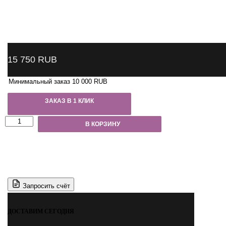
15 750
RUB
Минимальный заказ 10 000 RUB
ЗАКАЗ В 1 КЛИК
Количество
В КОРЗИНУ
товара
NS1K
NORDBERG
Камера
пескоструйная
настольная,
боковая
Запросить счёт
загрузка
110
л
ДОСТАВИМ СЕГОДНЯ