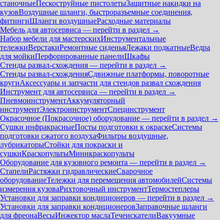
станочные
Пескоструйные пистолеты
Защитные накидки на
кузов
Воздушные шланги, быстроразъемные соединения,
фитинги
Шланги воздушные
Расходные материалы
Мебель для автосервиса — перейти в раздел →
Набор мебели для мастерских
Инструментальные
тележки
Верстаки
Ремонтные сиденья
Лежаки подкатные
Ведра
для мойки
Перфорированные панели
Шкафы
Стенды развал-схождения — перейти в раздел →
Стенды развал-схождения
Сдвижные платформы, поворотные
круги
Аксессуары и запчасти для стендов развал схождения
Инструмент для автосервиса — перейти в раздел →
Пневмоинструмент
Аккумуляторный
инструмент
Электроинструмент
Специнструмент
Окрасочное (Покрасочное) оборудование — перейти в раздел →
Сушки инфракрасные
Посты подготовки к окраске
Системы
подготовки сжатого воздуха
Фильтры воздушные,
лубрикаторы
Стойки для покраски и
сушки
Краскопульты
Миникраскопульты
Оборудование для кузовного ремонта — перейти в раздел →
Стапели
Растяжки гидравлические
Сварочное
оборудование
Тележки для перемещения автомобилей
Системы
измерения кузова
Рихтовочный инструмент
Термостеплеры
Установки для заправки кондиционеров — перейти в раздел →
Установки для заправки кондиционеров
Заправочные шланги
для фреона
Весы
Инжектор масла
Течеискатели
Вакуумные