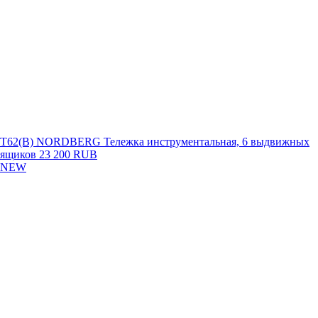
T62(B) NORDBERG Тележка инструментальная, 6 выдвижных
ящиков
23 200 RUB
NEW