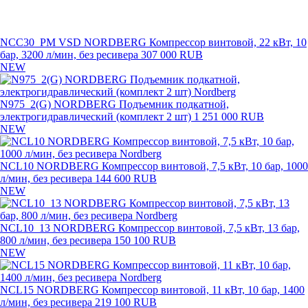
NCC30_PM VSD NORDBERG Компрессор винтовой, 22 кВт, 10
бар, 3200 л/мин, без ресивера
307 000 RUB
NEW
N975_2(G) NORDBERG Подъемник подкатной,
электрогидравлический (комплект 2 шт)
1 251 000 RUB
NEW
NCL10 NORDBERG Компрессор винтовой, 7,5 кВт, 10 бар, 1000
л/мин, без ресивера
144 600 RUB
NEW
NCL10_13 NORDBERG Компрессор винтовой, 7,5 кВт, 13 бар,
800 л/мин, без ресивера
150 100 RUB
NEW
NCL15 NORDBERG Компрессор винтовой, 11 кВт, 10 бар, 1400
л/мин, без ресивера
219 100 RUB