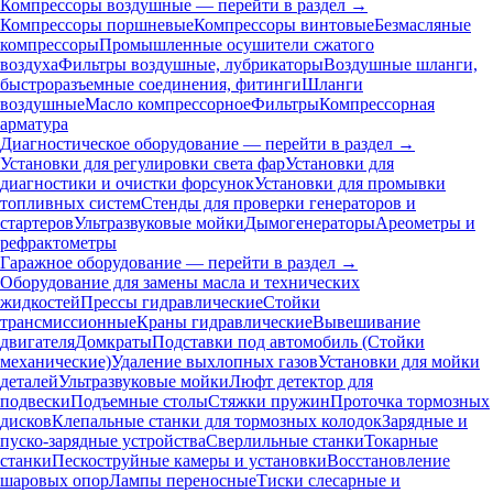
Компрессоры воздушные — перейти в раздел →
Компрессоры поршневые
Компрессоры винтовые
Безмасляные
компрессоры
Промышленные осушители сжатого
воздуха
Фильтры воздушные, лубрикаторы
Воздушные шланги,
быстроразъемные соединения, фитинги
Шланги
воздушные
Масло компрессорное
Фильтры
Компрессорная
арматура
Диагностическое оборудование — перейти в раздел →
Установки для регулировки света фар
Установки для
диагностики и очистки форсунок
Установки для промывки
топливных систем
Стенды для проверки генераторов и
стартеров
Ультразвуковые мойки
Дымогенераторы
Ареометры и
рефрактометры
Гаражное оборудование — перейти в раздел →
Оборудование для замены масла и технических
жидкостей
Прессы гидравлические
Стойки
трансмиссионные
Краны гидравлические
Вывешивание
двигателя
Домкраты
Подставки под автомобиль (Стойки
механические)
Удаление выхлопных газов
Установки для мойки
деталей
Ультразвуковые мойки
Люфт детектор для
подвески
Подъемные столы
Стяжки пружин
Проточка тормозных
дисков
Клепальные станки для тормозных колодок
Зарядные и
пуско-зарядные устройства
Сверлильные станки
Токарные
станки
Пескоструйные камеры и установки
Восстановление
шаровых опор
Лампы переносные
Тиски слесарные и