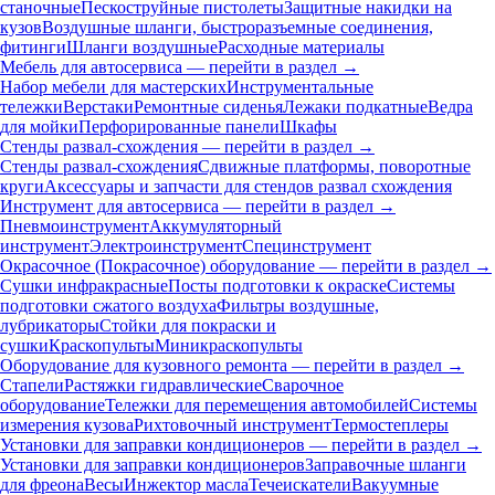
станочные
Пескоструйные пистолеты
Защитные накидки на
кузов
Воздушные шланги, быстроразъемные соединения,
фитинги
Шланги воздушные
Расходные материалы
Мебель для автосервиса — перейти в раздел →
Набор мебели для мастерских
Инструментальные
тележки
Верстаки
Ремонтные сиденья
Лежаки подкатные
Ведра
для мойки
Перфорированные панели
Шкафы
Стенды развал-схождения — перейти в раздел →
Стенды развал-схождения
Сдвижные платформы, поворотные
круги
Аксессуары и запчасти для стендов развал схождения
Инструмент для автосервиса — перейти в раздел →
Пневмоинструмент
Аккумуляторный
инструмент
Электроинструмент
Специнструмент
Окрасочное (Покрасочное) оборудование — перейти в раздел →
Сушки инфракрасные
Посты подготовки к окраске
Системы
подготовки сжатого воздуха
Фильтры воздушные,
лубрикаторы
Стойки для покраски и
сушки
Краскопульты
Миникраскопульты
Оборудование для кузовного ремонта — перейти в раздел →
Стапели
Растяжки гидравлические
Сварочное
оборудование
Тележки для перемещения автомобилей
Системы
измерения кузова
Рихтовочный инструмент
Термостеплеры
Установки для заправки кондиционеров — перейти в раздел →
Установки для заправки кондиционеров
Заправочные шланги
для фреона
Весы
Инжектор масла
Течеискатели
Вакуумные