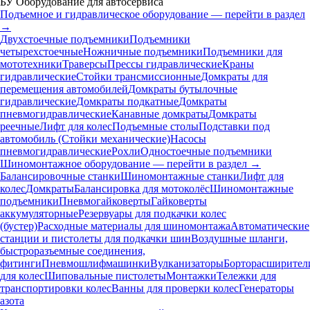
БУ Оборудование для автосервиса
Подъемное и гидравлическое оборудование — перейти в раздел
→
Двухстоечные подъемники
Подъемники
четырехстоечные
Ножничные подъемники
Подъемники для
мототехники
Траверсы
Прессы гидравлические
Краны
гидравлические
Стойки трансмиссионные
Домкраты для
перемещения автомобилей
Домкраты бутылочные
гидравлические
Домкраты подкатные
Домкраты
пневмогидравлические
Канавные домкраты
Домкраты
реечные
Лифт для колес
Подъемные столы
Подставки под
автомобиль (Стойки механические)
Насосы
пневмогидравлические
Рохли
Одностоечные подъемники
Шиномонтажное оборудование — перейти в раздел →
Балансировочные станки
Шиномонтажные станки
Лифт для
колес
Домкраты
Балансировка для мотоколёс
Шиномонтажные
подъемники
Пневмогайковерты
Гайковерты
аккумуляторные
Резервуары для подкачки колес
(бустер)
Расходные материалы для шиномонтажа
Автоматические
станции и пистолеты для подкачки шин
Воздушные шланги,
быстроразъемные соединения,
фитинги
Пневмошлифмашинки
Вулканизаторы
Борторасширител
для колес
Шиповальные пистолеты
Монтажки
Тележки для
транспортировки колес
Ванны для проверки колес
Генераторы
азота