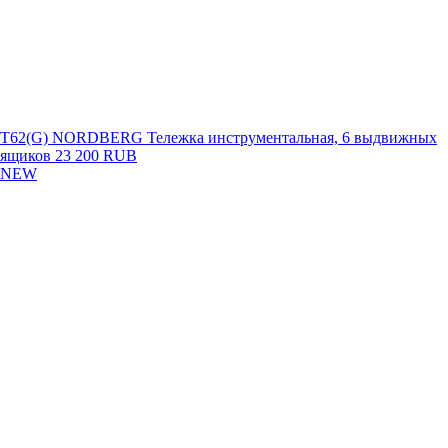
T62(G) NORDBERG Тележка инструментальная, 6 выдвижных
ящиков
23 200 RUB
NEW