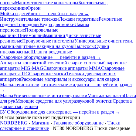
насосы
Манометрические коллекторы
Быстросъемы,
переходники
Фреон
Мойка и детейлинг — перейти в раздел →
Инструментальные тележки
Лежаки подкатные
Ремонтные
сиденья
Торнадоры
Ведра для мойки
Лампы
переносные
Полировальные
машины
Пневмошлифмашинки
Диски зачистные
резиновые
Продувочные пистолеты
Универсальные очистители,
смазки
Защитные накидки на кузов
Пылесосы
Сушки
инфракрасные
Шланги воздушные
Сварочное оборудование — перейти в раздел →
Аппараты контактной точечной сварки cпоттеры
Сварочные
аппараты MIG-MAG
Сварочные аппараты MMA
Сварочные
аппараты TIG
Сварочные маски
Тележки для сварочных
аппаратов
Расходные материалы и аксессуары для сварки
Масла, очистители, технические жидкости — перейти в раздел
→
Масла
Универсальные очистители, смазки
Монтажная паста
Паста
для рук
Моющие средства для ультразвуковой очистки
Средства
для мытья деталей
БУ Оборудование для автосервиса — перейти в раздел →
В этом разделе пока нет подкатегорий
NORDBERG
-
Магазин
-
Гаражное оборудование
-
Тиски
слесарные и станочные
- NT80 NORDBERG Тиски слесарные