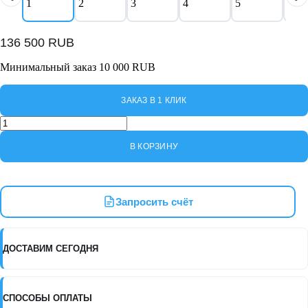
136 500
RUB
Минимальный заказ 10 000 RUB
ЗАКАЗ В 1 КЛИК
Количество
товара
NU530D
В КОРЗИНУ
Nordberg
Ультразвуковая
ванна
с
Запросить счёт
подогревом,
53
л,
28
ДОСТАВИМ СЕГОДНЯ
кГц
СПОСОБЫ ОПЛАТЫ