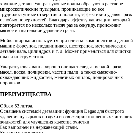
хрупкие детали. Ультразвуковые волны образуют в растворе
микроскопические пузырьки, проникающие во все
труднодоступные отверстия и полости, эффективно удаляя грязь
с любых поверхностей. Благодаря эффекту кавитации, который
повторяется по несколько тысяч раз за секунду, происходит
мягкое и тщательное удаление грязи.
Мойка широко используется при очистке компонентов и деталей
машин: форсунок, подшипников, шестеренок, металлических
деталей вала, цилиндров и т. д. Может применяться для очистки
плат и инструментов.
Ультразвуковая ванна хорошо очищает следы твердой грязи,
масел, воска, полировки, частиц пыли, а также смазочно-
охлаждающих жидкостей, железных опилок, полировочных
порошков.
ПРЕИМУЩЕСТВА
Объем 53 литра.
Оснащена системой дегазации: функция Degas для быстрого
удаления пузырьков воздуха из свежеприготовленных чистящих
жидкостей для улучшения качества очистки.
Бак выполнен из нержавеющей стали.
Корзина в комплекте.