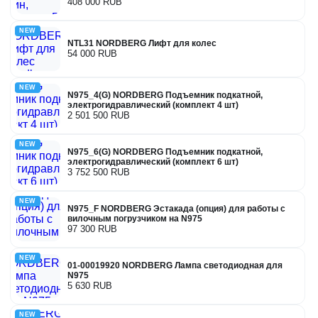
408 000 RUB
NEW
NTL31 NORDBERG Лифт для колес
54 000 RUB
NEW
N975_4(G) NORDBERG Подъемник подкатной,
электрогидравлический (комплект 4 шт)
2 501 500 RUB
NEW
N975_6(G) NORDBERG Подъемник подкатной,
электрогидравлический (комплект 6 шт)
3 752 500 RUB
NEW
N975_F NORDBERG Эстакада (опция) для работы с
вилочным погрузчиком на N975
97 300 RUB
NEW
01-00019920 NORDBERG Лампа светодиодная для
N975
5 630 RUB
NEW