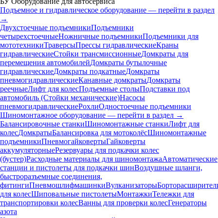
БУ Оборудование для автосервиса
Подъемное и гидравлическое оборудование — перейти в раздел
→
Двухстоечные подъемники
Подъемники
четырехстоечные
Ножничные подъемники
Подъемники для
мототехники
Траверсы
Прессы гидравлические
Краны
гидравлические
Стойки трансмиссионные
Домкраты для
перемещения автомобилей
Домкраты бутылочные
гидравлические
Домкраты подкатные
Домкраты
пневмогидравлические
Канавные домкраты
Домкраты
реечные
Лифт для колес
Подъемные столы
Подставки под
автомобиль (Стойки механические)
Насосы
пневмогидравлические
Рохли
Одностоечные подъемники
Шиномонтажное оборудование — перейти в раздел →
Балансировочные станки
Шиномонтажные станки
Лифт для
колес
Домкраты
Балансировка для мотоколёс
Шиномонтажные
подъемники
Пневмогайковерты
Гайковерты
аккумуляторные
Резервуары для подкачки колес
(бустер)
Расходные материалы для шиномонтажа
Автоматические
станции и пистолеты для подкачки шин
Воздушные шланги,
быстроразъемные соединения,
фитинги
Пневмошлифмашинки
Вулканизаторы
Борторасширител
для колес
Шиповальные пистолеты
Монтажки
Тележки для
транспортировки колес
Ванны для проверки колес
Генераторы
азота