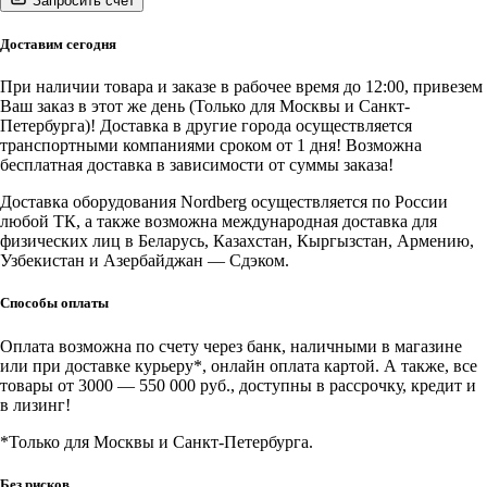
Запросить счёт
NORDBERG
Профессиональное
моющее
Доставим сегодня
средство
для
При наличии товара и заказе в рабочее время до 12:00, привезем
ультразвуковых
Ваш заказ в этот же день (Только для Москвы и Санкт-
ванн,
Петербурга)! Доставка в другие города осуществляется
сухой
транспортными компаниями сроком от 1 дня! Возможна
концентрат,
бесплатная доставка в зависимости от суммы заказа!
12
кг
Доставка оборудования Nordberg осуществляется по России
любой ТК, а также возможна международная доставка для
физических лиц в Беларусь, Казахстан, Кыргызстан, Армению,
Узбекистан и Азербайджан — Сдэком.
Способы оплаты
Оплата возможна по счету через банк, наличными в магазине
или при доставке курьеру*, онлайн оплата картой. А также, все
товары от 3000 — 550 000 руб., доступны в рассрочку, кредит и
в лизинг!
*Только для Москвы и Санкт-Петербурга.
Без рисков