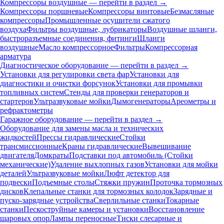
Компрессоры воздушные — перейти в раздел →
Компрессоры поршневые
Компрессоры винтовые
Безмасляные
компрессоры
Промышленные осушители сжатого
воздуха
Фильтры воздушные, лубрикаторы
Воздушные шланги,
быстроразъемные соединения, фитинги
Шланги
воздушные
Масло компрессорное
Фильтры
Компрессорная
арматура
Диагностическое оборудование — перейти в раздел →
Установки для регулировки света фар
Установки для
диагностики и очистки форсунок
Установки для промывки
топливных систем
Стенды для проверки генераторов и
стартеров
Ультразвуковые мойки
Дымогенераторы
Ареометры и
рефрактометры
Гаражное оборудование — перейти в раздел →
Оборудование для замены масла и технических
жидкостей
Прессы гидравлические
Стойки
трансмиссионные
Краны гидравлические
Вывешивание
двигателя
Домкраты
Подставки под автомобиль (Стойки
механические)
Удаление выхлопных газов
Установки для мойки
деталей
Ультразвуковые мойки
Люфт детектор для
подвески
Подъемные столы
Стяжки пружин
Проточка тормозных
дисков
Клепальные станки для тормозных колодок
Зарядные и
пуско-зарядные устройства
Сверлильные станки
Токарные
станки
Пескоструйные камеры и установки
Восстановление
шаровых опор
Лампы переносные
Тиски слесарные и