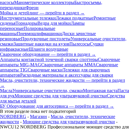
насосы
Манометрические коллекторы
Быстросъемы,
переходники
Фреон
Мойка и детейлинг — перейти в раздел →
Инструментальные тележки
Лежаки подкатные
Ремонтные
сиденья
Торнадоры
Ведра для мойки
Лампы
переносные
Полировальные
машины
Пневмошлифмашинки
Диски зачистные
резиновые
Продувочные пистолеты
Универсальные очистители,
смазки
Защитные накидки на кузов
Пылесосы
Сушки
инфракрасные
Шланги воздушные
Сварочное оборудование — перейти в раздел →
Аппараты контактной точечной сварки cпоттеры
Сварочные
аппараты MIG-MAG
Сварочные аппараты MMA
Сварочные
аппараты TIG
Сварочные маски
Тележки для сварочных
аппаратов
Расходные материалы и аксессуары для сварки
Масла, очистители, технические жидкости — перейти в раздел
→
Масла
Универсальные очистители, смазки
Монтажная паста
Паста
для рук
Моющие средства для ультразвуковой очистки
Средства
для мытья деталей
БУ Оборудование для автосервиса — перейти в раздел →
В этом разделе пока нет подкатегорий
NORDBERG
-
Магазин
-
Масла, очистители, технические
жидкости
-
Моющие средства для ультразвуковой очистки
-
NWCU12 NORDBERG Профессиональное моющее средство для