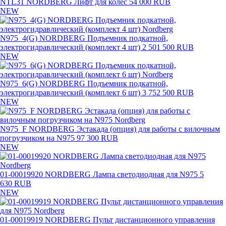
NTL31 NORDBERG Лифт для колес
54 000 RUB
NEW
N975_4(G) NORDBERG Подъемник подкатной,
электрогидравлический (комплект 4 шт)
2 501 500 RUB
NEW
N975_6(G) NORDBERG Подъемник подкатной,
электрогидравлический (комплект 6 шт)
3 752 500 RUB
NEW
N975_F NORDBERG Эстакада (опция) для работы с вилочным
погрузчиком на N975
97 300 RUB
NEW
01-00019920 NORDBERG Лампа светодиодная для N975
5
630 RUB
NEW
01-00019919 NORDBERG Пульт дистанционного управления