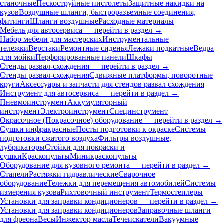
станочные
Пескоструйные пистолеты
Защитные накидки на
кузов
Воздушные шланги, быстроразъемные соединения,
фитинги
Шланги воздушные
Расходные материалы
Мебель для автосервиса — перейти в раздел →
Набор мебели для мастерских
Инструментальные
тележки
Верстаки
Ремонтные сиденья
Лежаки подкатные
Ведра
для мойки
Перфорированные панели
Шкафы
Стенды развал-схождения — перейти в раздел →
Стенды развал-схождения
Сдвижные платформы, поворотные
круги
Аксессуары и запчасти для стендов развал схождения
Инструмент для автосервиса — перейти в раздел →
Пневмоинструмент
Аккумуляторный
инструмент
Электроинструмент
Специнструмент
Окрасочное (Покрасочное) оборудование — перейти в раздел →
Сушки инфракрасные
Посты подготовки к окраске
Системы
подготовки сжатого воздуха
Фильтры воздушные,
лубрикаторы
Стойки для покраски и
сушки
Краскопульты
Миникраскопульты
Оборудование для кузовного ремонта — перейти в раздел →
Стапели
Растяжки гидравлические
Сварочное
оборудование
Тележки для перемещения автомобилей
Системы
измерения кузова
Рихтовочный инструмент
Термостеплеры
Установки для заправки кондиционеров — перейти в раздел →
Установки для заправки кондиционеров
Заправочные шланги
для фреона
Весы
Инжектор масла
Течеискатели
Вакуумные