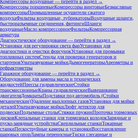
Компрессоры воздушные — перейти в раздел →
Компрессоры поршневые
Компрессоры винтовые
Безмасляные
компрессоры
Промышленные осушители сжатого
воздуха
Фильтры воздушные, лубрикаторы
Воздушные шланги,
быстроразъемные соединения, фитинги
Шланги
воздушные
Масло компрессорное
Фильтры
Компрессорная
арматура
Диагностическое оборудование — перейти в раздел →
Установки для регулировки света фар
Установки для
диагностики и очистки форсунок
Установки для промывки
топливных систем
Стенды для проверки генераторов и
стартеров
Ультразвуковые мойки
Дымогенераторы
Ареометры и
рефрактометры
Гаражное оборудование — перейти в раздел →
Оборудование для замены масла и технических
жидкостей
Прессы гидравлические
Стойки
трансмиссионные
Краны гидравлические
Вывешивание
двигателя
Домкраты
Подставки под автомобиль (Стойки
механические)
Удаление выхлопных газов
Установки для мойки
деталей
Ультразвуковые мойки
Люфт детектор для
подвески
Подъемные столы
Стяжки пружин
Проточка тормозных
дисков
Клепальные станки для тормозных колодок
Зарядные и
пуско-зарядные устройства
Сверлильные станки
Токарные
станки
Пескоструйные камеры и установки
Восстановление
шаровых опор
Лампы переносные
Тиски слесарные и