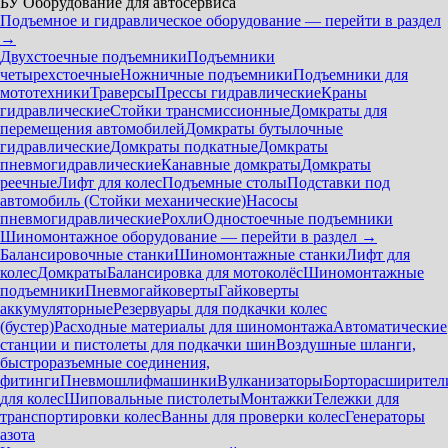
БУ Оборудование для автосервиса
Подъемное и гидравлическое оборудование — перейти в раздел
→
Двухстоечные подъемники
Подъемники
четырехстоечные
Ножничные подъемники
Подъемники для
мототехники
Траверсы
Прессы гидравлические
Краны
гидравлические
Стойки трансмиссионные
Домкраты для
перемещения автомобилей
Домкраты бутылочные
гидравлические
Домкраты подкатные
Домкраты
пневмогидравлические
Канавные домкраты
Домкраты
реечные
Лифт для колес
Подъемные столы
Подставки под
автомобиль (Стойки механические)
Насосы
пневмогидравлические
Рохли
Одностоечные подъемники
Шиномонтажное оборудование — перейти в раздел →
Балансировочные станки
Шиномонтажные станки
Лифт для
колес
Домкраты
Балансировка для мотоколёс
Шиномонтажные
подъемники
Пневмогайковерты
Гайковерты
аккумуляторные
Резервуары для подкачки колес
(бустер)
Расходные материалы для шиномонтажа
Автоматические
станции и пистолеты для подкачки шин
Воздушные шланги,
быстроразъемные соединения,
фитинги
Пневмошлифмашинки
Вулканизаторы
Борторасширител
для колес
Шиповальные пистолеты
Монтажки
Тележки для
транспортировки колес
Ванны для проверки колес
Генераторы
азота