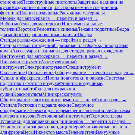
станочные
Пескоструйные пистолеты
Защитные накидки на
кузов
Воздушные шланги, быстроразъемные соединения,
фитинги
Шланги воздушные
Расходные материалы
Мебель для автосервиса — перейти в раздел →
Набор мебели для мастерских
Инструментальные
тележки
Верстаки
Ремонтные сиденья
Лежаки подкатные
Ведра
для мойки
Перфорированные панели
Шкафы
Стенды развал-схождения — перейти в раздел →
Стенды развал-схождения
Сдвижные платформы, поворотные
круги
Аксессуары и запчасти для стендов развал схождения
Инструмент для автосервиса — перейти в раздел →
Пневмоинструмент
Аккумуляторный
инструмент
Электроинструмент
Специнструмент
Окрасочное (Покрасочное) оборудование — перейти в раздел →
Сушки инфракрасные
Посты подготовки к окраске
Системы
подготовки сжатого воздуха
Фильтры воздушные,
лубрикаторы
Стойки для покраски и
сушки
Краскопульты
Миникраскопульты
Оборудование для кузовного ремонта — перейти в раздел →
Стапели
Растяжки гидравлические
Сварочное
оборудование
Тележки для перемещения автомобилей
Системы
измерения кузова
Рихтовочный инструмент
Термостеплеры
Установки для заправки кондиционеров — перейти в раздел →
Установки для заправки кондиционеров
Заправочные шланги
для фреона
Весы
Инжектор масла
Течеискатели
Вакуумные