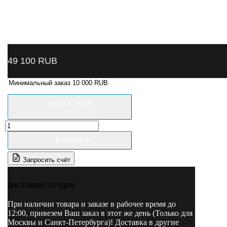
49 100
RUB
Минимальный заказ 10 000 RUB
ЗАКАЗ В 1 КЛИК
Количество
товара
В КОРЗИНУ
P2PL
NORDBERG
Запросить счёт
Гидростанция
220В
для
ДОСТАВИМ СЕГОДНЯ
N4121A/N4121B/N4121H-
4T
При наличии товара и заказе в рабочее время до
12:00, привезем Ваш заказ в этот же день (Только для
Москвы и Санкт-Петербурга)! Доставка в другие