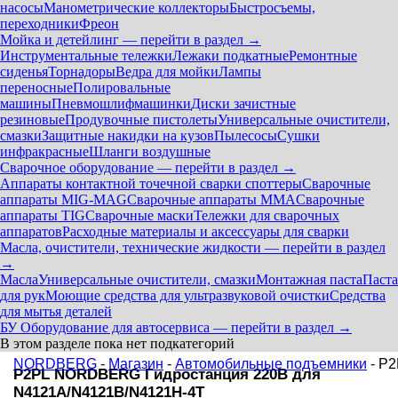
насосы
Манометрические коллекторы
Быстросъемы,
переходники
Фреон
Мойка и детейлинг — перейти в раздел →
Инструментальные тележки
Лежаки подкатные
Ремонтные
сиденья
Торнадоры
Ведра для мойки
Лампы
переносные
Полировальные
машины
Пневмошлифмашинки
Диски зачистные
резиновые
Продувочные пистолеты
Универсальные очистители,
смазки
Защитные накидки на кузов
Пылесосы
Сушки
инфракрасные
Шланги воздушные
Сварочное оборудование — перейти в раздел →
Аппараты контактной точечной сварки cпоттеры
Сварочные
аппараты MIG-MAG
Сварочные аппараты MMA
Сварочные
аппараты TIG
Сварочные маски
Тележки для сварочных
аппаратов
Расходные материалы и аксессуары для сварки
Масла, очистители, технические жидкости — перейти в раздел
→
Масла
Универсальные очистители, смазки
Монтажная паста
Паста
для рук
Моющие средства для ультразвуковой очистки
Средства
для мытья деталей
БУ Оборудование для автосервиса — перейти в раздел →
В этом разделе пока нет подкатегорий
NORDBERG
-
Магазин
-
Автомобильные подъемники
- P
P2PL NORDBERG Гидростанция 220В для
N4121A/N4121B/N4121H-4T