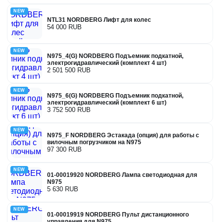
NEW
NTL31 NORDBERG Лифт для колес
54 000 RUB
NEW
N975_4(G) NORDBERG Подъемник подкатной,
электрогидравлический (комплект 4 шт)
2 501 500 RUB
NEW
N975_6(G) NORDBERG Подъемник подкатной,
электрогидравлический (комплект 6 шт)
3 752 500 RUB
NEW
N975_F NORDBERG Эстакада (опция) для работы с
вилочным погрузчиком на N975
97 300 RUB
NEW
01-00019920 NORDBERG Лампа светодиодная для
N975
5 630 RUB
NEW
01-00019919 NORDBERG Пульт дистанционного
управления для N975