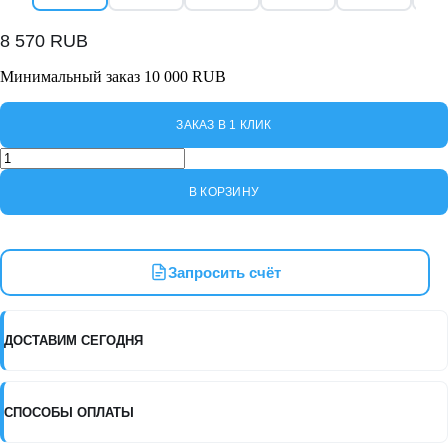
8 570
RUB
Минимальный заказ 10 000 RUB
ЗАКАЗ В 1 КЛИК
Количество
товара
T3
В КОРЗИНУ
NORDBERG
ТЕЛЕЖКА
с
пластиковыми
Запросить счёт
полками
ДОСТАВИМ СЕГОДНЯ
СПОСОБЫ ОПЛАТЫ