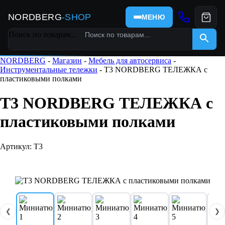
NORDBERG
-SHOP
МЕНЮ
Поиск по товарам...
×
NORDBERG
-
Магазин
-
Мебель для автосервиса
-
Инструментальные тележки
- T3 NORDBERG ТЕЛЕЖКА с
пластиковыми полками
T3 NORDBERG ТЕЛЕЖКА с
пластиковыми полками
Артикул: T3
❮
❯