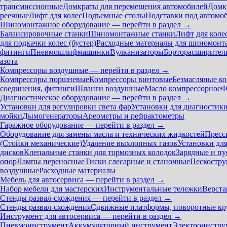
трансмиссионные
Домкраты для перемещения автомобилей
Домк
реечные
Лифт для колес
Подъемные столы
Подставки под автомо
Шиномонтажное оборудование — перейти в раздел →
Балансировочные станки
Шиномонтажные станки
Лифт для коле
для подкачки колес (бустер)
Расходные материалы для шиномонт
фитинги
Пневмошлифмашинки
Вулканизаторы
Борторасширител
азота
Компрессоры воздушные — перейти в раздел →
Компрессоры поршневые
Компрессоры винтовые
Безмасляные к
соединения, фитинги
Шланги воздушные
Масло компрессорное
Ф
Диагностическое оборудование — перейти в раздел →
Установки для регулировки света фар
Установки для диагностик
мойки
Дымогенераторы
Ареометры и рефрактометры
Гаражное оборудование — перейти в раздел →
Оборудование для замены масла и технических жидкостей
Пресс
(Стойки механические)
Удаление выхлопных газов
Установки дл
дисков
Клепальные станки для тормозных колодок
Зарядные и пу
опор
Лампы переносные
Тиски слесарные и станочные
Пескостру
воздушные
Расходные материалы
Мебель для автосервиса — перейти в раздел →
Набор мебели для мастерских
Инструментальные тележки
Верста
Стенды развал-схождения — перейти в раздел →
Стенды развал-схождения
Сдвижные платформы, поворотные кр
Инструмент для автосервиса — перейти в раздел →
Пневмоинструмент
Аккумуляторный инструмент
Электроинстру