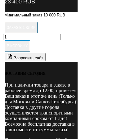
23 400
RUB
Минимальный заказ 10 000 RUB
ЗАКАЗ В 1 КЛИК
Количество
товара
В КОРЗИНУ
TB-
E-
Запросить счёт
9001220
NORDBERG
Мотор
ДОСТАВИМ СЕГОДНЯ
TB-
E-
При наличии товара и заказе в
9001220
рабочее время до 12:00, привезем
220В/50герц/1-
Ваш заказ в этот же день (Только
фазный
для Москвы и Санкт-Петербурга)!
для
Доставка в другие города
4524E
осуществляется транспортными
компаниями сроком от 1 дня!
Возможна бесплатная доставка в
зависимости от суммы заказа!