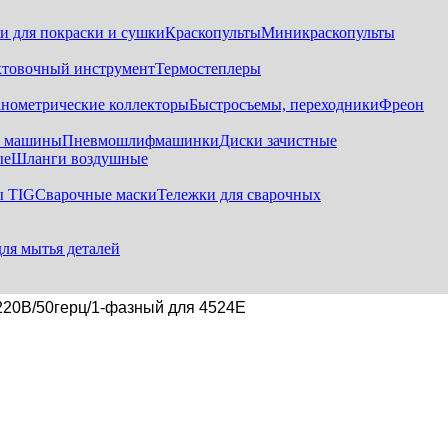
и для покраски и сушки
Краскопульты
Миникраскопульты
хтовочный инструмент
Термостеплеры
нометрические коллекторы
Быстросъемы, переходники
Фреон
е машины
Пневмошлифмашинки
Диски зачистные
ые
Шланги воздушные
ы TIG
Сварочные маски
Тележки для сварочных
для мытья деталей
20В/50герц/1-фазный для 4524E