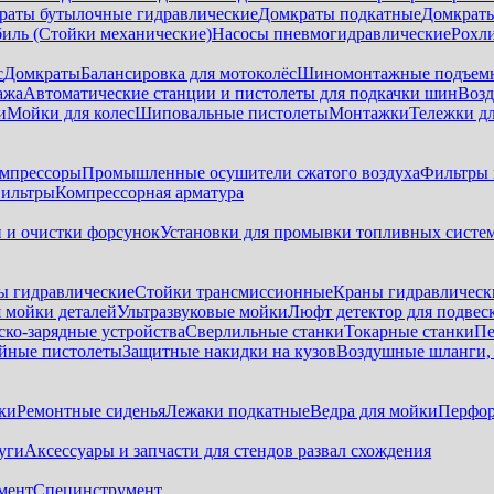
раты бутылочные гидравлические
Домкраты подкатные
Домкраты
биль (Стойки механические)
Насосы пневмогидравлические
Рохл
с
Домкраты
Балансировка для мотоколёс
Шиномонтажные подъем
ажа
Автоматические станции и пистолеты для подкачки шин
Возд
и
Мойки для колес
Шиповальные пистолеты
Монтажки
Тележки дл
омпрессоры
Промышленные осушители сжатого воздуха
Фильтры 
ильтры
Компрессорная арматура
и и очистки форсунок
Установки для промывки топливных систе
ы гидравлические
Стойки трансмиссионные
Краны гидравлическ
я мойки деталей
Ультразвуковые мойки
Люфт детектор для подвес
ско-зарядные устройства
Сверлильные станки
Токарные станки
Пе
йные пистолеты
Защитные накидки на кузов
Воздушные шланги, 
ки
Ремонтные сиденья
Лежаки подкатные
Ведра для мойки
Перфор
уги
Аксессуары и запчасти для стендов развал схождения
мент
Специнструмент