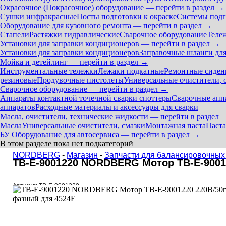
Окрасочное (Покрасочное) оборудование — перейти в раздел →
Сушки инфракрасные
Посты подготовки к окраске
Системы подг
Оборудование для кузовного ремонта — перейти в раздел →
Стапели
Растяжки гидравлические
Сварочное оборудование
Теле
Установки для заправки кондиционеров — перейти в раздел →
Установки для заправки кондиционеров
Заправочные шланги для
Мойка и детейлинг — перейти в раздел →
Инструментальные тележки
Лежаки подкатные
Ремонтные сиден
резиновые
Продувочные пистолеты
Универсальные очистители, 
Сварочное оборудование — перейти в раздел →
Аппараты контактной точечной сварки cпоттеры
Сварочные ап
аппаратов
Расходные материалы и аксессуары для сварки
Масла, очистители, технические жидкости — перейти в раздел 
Масла
Универсальные очистители, смазки
Монтажная паста
Паста
БУ Оборудование для автосервиса — перейти в раздел →
В этом разделе пока нет подкатегорий
NORDBERG
-
Магазин
-
Запчасти для балансировочных
TB-E-9001220 NORDBERG Мотор TB-E-9001
Артикул: TB-E-9001220