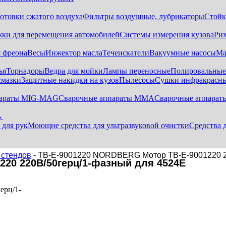
отовки сжатого воздуха
Фильтры воздушные, лубрикаторы
Стойк
жки для перемещения автомобилей
Системы измерения кузова
Ри
 фреона
Весы
Инжектор масла
Течеискатели
Вакуумные насосы
Ма
ья
Торнадоры
Ведра для мойки
Лампы переносные
Полировальны
смазки
Защитные накидки на кузов
Пылесосы
Сушки инфракрасн
параты MIG-MAG
Сварочные аппараты MMA
Сварочные аппарат
→
 для рук
Моющие средства для ультразвуковой очистки
Средства 
 стендов
- TB-E-9001220 NORDBERG Мотор TB-E-9001220 2
220 220В/50герц/1-фазный для 4524E