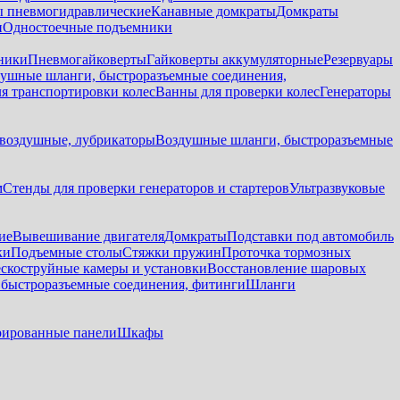
 пневмогидравлические
Канавные домкраты
Домкраты
и
Одностоечные подъемники
ники
Пневмогайковерты
Гайковерты аккумуляторные
Резервуары
ушные шланги, быстроразъемные соединения,
я транспортировки колес
Ванны для проверки колес
Генераторы
воздушные, лубрикаторы
Воздушные шланги, быстроразъемные
м
Стенды для проверки генераторов и стартеров
Ультразвуковые
ие
Вывешивание двигателя
Домкраты
Подставки под автомобиль
ки
Подъемные столы
Стяжки пружин
Проточка тормозных
скоструйные камеры и установки
Восстановление шаровых
быстроразъемные соединения, фитинги
Шланги
ированные панели
Шкафы