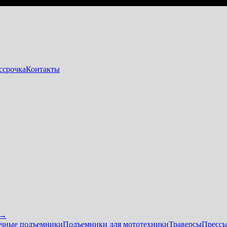
ссрочка
Контакты
 →
чные подъемники
Подъемники для мототехники
Траверсы
Прессы