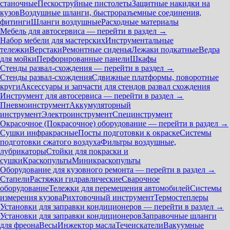
станочные
Пескоструйные пистолеты
Защитные накидки на
кузов
Воздушные шланги, быстроразъемные соединения,
фитинги
Шланги воздушные
Расходные материалы
Мебель для автосервиса — перейти в раздел →
Набор мебели для мастерских
Инструментальные
тележки
Верстаки
Ремонтные сиденья
Лежаки подкатные
Ведра
для мойки
Перфорированные панели
Шкафы
Стенды развал-схождения — перейти в раздел →
Стенды развал-схождения
Сдвижные платформы, поворотные
круги
Аксессуары и запчасти для стендов развал схождения
Инструмент для автосервиса — перейти в раздел →
Пневмоинструмент
Аккумуляторный
инструмент
Электроинструмент
Специнструмент
Окрасочное (Покрасочное) оборудование — перейти в раздел →
Сушки инфракрасные
Посты подготовки к окраске
Системы
подготовки сжатого воздуха
Фильтры воздушные,
лубрикаторы
Стойки для покраски и
сушки
Краскопульты
Миникраскопульты
Оборудование для кузовного ремонта — перейти в раздел →
Стапели
Растяжки гидравлические
Сварочное
оборудование
Тележки для перемещения автомобилей
Системы
измерения кузова
Рихтовочный инструмент
Термостеплеры
Установки для заправки кондиционеров — перейти в раздел →
Установки для заправки кондиционеров
Заправочные шланги
для фреона
Весы
Инжектор масла
Течеискатели
Вакуумные