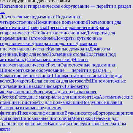
БУ Оборудование для автосервиса
Подъемное и гидравлическое оборудование — перейти в раздел
→
Двухстоечные подъемники
Подъемники
четырехстоечные
Ножничные подъемники
Подъемники для
мототехники
Траверсы
Прессы гидравлические
Краны
гидравлические
Стойки трансмиссионные
Домкраты для
перемещения автомобилей
Домкраты бутылочные
гидравлические
Домкраты подкатные
Домкраты
пневмогидравлические
Канавные домкраты
Домкраты
реечные
Лифт для колес
Подъемные столы
Подставки под
автомобиль (Стойки механические)
Насосы
пневмогидравлические
Рохли
Одностоечные подъемники
Шиномонтажное оборудование — перейти в раздел →
Балансировочные станки
Шиномонтажные станки
Лифт для
колес
Домкраты
Балансировка для мотоколёс
Шиномонтажные
подъемники
Пневмогайковерты
Гайковерты
аккумуляторные
Резервуары для подкачки колес
(бустер)
Расходные материалы для шиномонтажа
Автоматические
станции и пистолеты для подкачки шин
Воздушные шланги,
быстроразъемные соединения,
фитинги
Пневмошлифмашинки
Вулканизаторы
Борторасширител
для колес
Шиповальные пистолеты
Монтажки
Тележки для
транспортировки колес
Ванны для проверки колес
Генераторы
азота