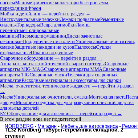
насосы
Манометрические коллекторы
Быстросъемы,
переходники
Фреон
Мойка и детейлинг — перейти в раздел →
Инструментальные тележки
Лежаки подкатные
Ремонтные
сиденья
Торнадоры
Ведра для мойки
Лампы
переносные
Полировальные
машины
Пневмошлифмашинки
Диски зачистные
резиновые
Продувочные пистолеты
Универсальные очистители,
смазки
Защитные накидки на кузов
Пылесосы
Сушки
инфракрасные
Шланги воздушные
Сварочное оборудование — перейти в раздел →
Аппараты контактной точечной сварки cпоттеры
Сварочные
аппараты MIG-MAG
Сварочные аппараты MMA
Сварочные
аппараты TIG
Сварочные маски
Тележки для сварочных
аппаратов
Расходные материалы и аксессуары для сварки
Масла, очистители, технические жидкости — перейти в раздел
→
Масла
Универсальные очистители, смазки
Монтажная паста
Паста
для рук
Моющие средства для ультразвуковой очистки
Средства
для мытья деталей
БУ Оборудование для автосервиса — перейти в раздел →
В этом разделе пока нет подкатегорий
NORDBERG
-
Магазин
-
Мебель для автосервиса
-
Ремон
TL32 Nordberg Табурет-стремянка складной, 2
ступени