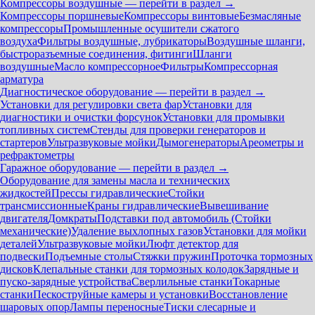
Компрессоры воздушные — перейти в раздел →
Компрессоры поршневые
Компрессоры винтовые
Безмасляные
компрессоры
Промышленные осушители сжатого
воздуха
Фильтры воздушные, лубрикаторы
Воздушные шланги,
быстроразъемные соединения, фитинги
Шланги
воздушные
Масло компрессорное
Фильтры
Компрессорная
арматура
Диагностическое оборудование — перейти в раздел →
Установки для регулировки света фар
Установки для
диагностики и очистки форсунок
Установки для промывки
топливных систем
Стенды для проверки генераторов и
стартеров
Ультразвуковые мойки
Дымогенераторы
Ареометры и
рефрактометры
Гаражное оборудование — перейти в раздел →
Оборудование для замены масла и технических
жидкостей
Прессы гидравлические
Стойки
трансмиссионные
Краны гидравлические
Вывешивание
двигателя
Домкраты
Подставки под автомобиль (Стойки
механические)
Удаление выхлопных газов
Установки для мойки
деталей
Ультразвуковые мойки
Люфт детектор для
подвески
Подъемные столы
Стяжки пружин
Проточка тормозных
дисков
Клепальные станки для тормозных колодок
Зарядные и
пуско-зарядные устройства
Сверлильные станки
Токарные
станки
Пескоструйные камеры и установки
Восстановление
шаровых опор
Лампы переносные
Тиски слесарные и