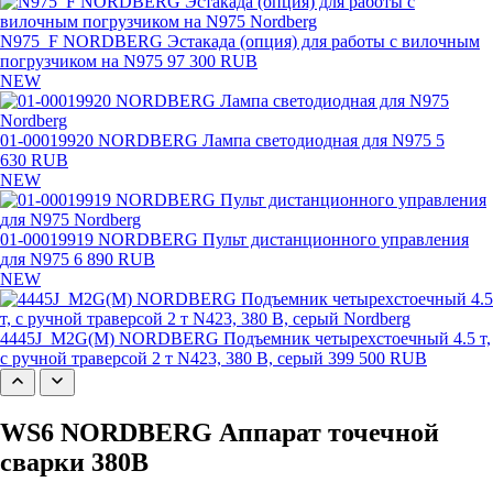
N975_F NORDBERG Эстакада (опция) для работы с вилочным
погрузчиком на N975
97 300 RUB
NEW
01-00019920 NORDBERG Лампа светодиодная для N975
5
630 RUB
NEW
01-00019919 NORDBERG Пульт дистанционного управления
для N975
6 890 RUB
NEW
4445J_M2G(M) NORDBERG Подъемник четырехстоечный 4.5 т,
с ручной траверсой 2 т N423, 380 В, серый
399 500 RUB
WS6 NORDBERG Аппарат точечной
сварки 380В