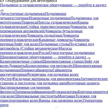
БУ Оборудование для автосервиса
Подъемное и гидравлическое оборудование — перейти в раздел
→
Двухстоечные подъемники
Подъемники
четырехстоечные
Ножничные подъемники
Подъемники для
мототехники
Траверсы
Прессы гидравлические
Краны
гидравлические
Стойки трансмиссионные
Домкраты для
перемещения автомобилей
Домкраты бутылочные
гидравлические
Домкраты подкатные
Домкраты
пневмогидравлические
Канавные домкраты
Домкраты
реечные
Лифт для колес
Подъемные столы
Подставки под
автомобиль (Стойки механические)
Насосы
пневмогидравлические
Рохли
Одностоечные подъемники
Шиномонтажное оборудование — перейти в раздел →
Балансировочные станки
Шиномонтажные станки
Лифт для
колес
Домкраты
Балансировка для мотоколёс
Шиномонтажные
подъемники
Пневмогайковерты
Гайковерты
аккумуляторные
Резервуары для подкачки колес
(бустер)
Расходные материалы для шиномонтажа
Автоматические
станции и пистолеты для подкачки шин
Воздушные шланги,
быстроразъемные соединения,
фитинги
Пневмошлифмашинки
Вулканизаторы
Борторасширител
для колес
Шиповальные пистолеты
Монтажки
Тележки для
транспортировки колес
Ванны для проверки колес
Генераторы
азота