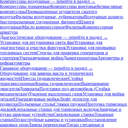
Компрессоры воздушные — перейти в раздел →
Компрессоры поршневые
Компрессоры винтовые
Безмасляные
компрессоры
Промышленные осушители сжатого
воздуха
Фильтры воздушные, лубрикаторы
Воздушные шланги,
быстроразъемные соединения, фитинги
Шланги
воздушные
Масло компрессорное
Фильтры
Компрессорная
арматура
Диагностическое оборудование — перейти в раздел →
Установки для регулировки света фар
Установки для
диагностики и очистки форсунок
Установки для промывки
топливных систем
Стенды для проверки генераторов и
стартеров
Ультразвуковые мойки
Дымогенераторы
Ареометры и
рефрактометры
Гаражное оборудование — перейти в раздел →
Оборудование для замены масла и технических
жидкостей
Прессы гидравлические
Стойки
трансмиссионные
Краны гидравлические
Вывешивание
двигателя
Домкраты
Подставки под автомобиль (Стойки
механические)
Удаление выхлопных газов
Установки для мойки
деталей
Ультразвуковые мойки
Люфт детектор для
подвески
Подъемные столы
Стяжки пружин
Проточка тормозных
дисков
Клепальные станки для тормозных колодок
Зарядные и
пуско-зарядные устройства
Сверлильные станки
Токарные
станки
Пескоструйные камеры и установки
Восстановление
шаровых опор
Лампы переносные
Тиски слесарные и