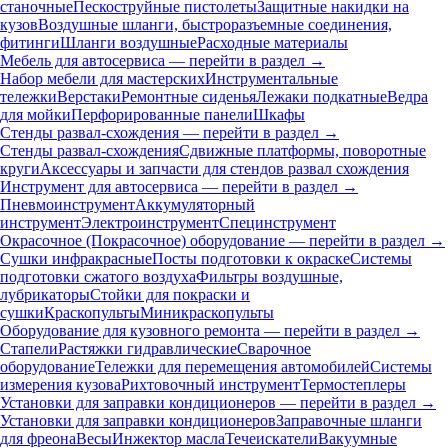
станочные
Пескоструйные пистолеты
Защитные накидки на
кузов
Воздушные шланги, быстроразъемные соединения,
фитинги
Шланги воздушные
Расходные материалы
Мебель для автосервиса — перейти в раздел →
Набор мебели для мастерских
Инструментальные
тележки
Верстаки
Ремонтные сиденья
Лежаки подкатные
Ведра
для мойки
Перфорированные панели
Шкафы
Стенды развал-схождения — перейти в раздел →
Стенды развал-схождения
Сдвижные платформы, поворотные
круги
Аксессуары и запчасти для стендов развал схождения
Инструмент для автосервиса — перейти в раздел →
Пневмоинструмент
Аккумуляторный
инструмент
Электроинструмент
Специнструмент
Окрасочное (Покрасочное) оборудование — перейти в раздел →
Сушки инфракрасные
Посты подготовки к окраске
Системы
подготовки сжатого воздуха
Фильтры воздушные,
лубрикаторы
Стойки для покраски и
сушки
Краскопульты
Миникраскопульты
Оборудование для кузовного ремонта — перейти в раздел →
Стапели
Растяжки гидравлические
Сварочное
оборудование
Тележки для перемещения автомобилей
Системы
измерения кузова
Рихтовочный инструмент
Термостеплеры
Установки для заправки кондиционеров — перейти в раздел →
Установки для заправки кондиционеров
Заправочные шланги
для фреона
Весы
Инжектор масла
Течеискатели
Вакуумные