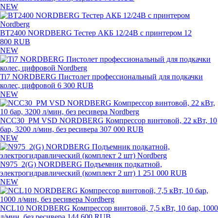
NEW
BT2400 NORDBERG Тестер АКБ 12/24В с принтером
12
800 RUB
NEW
Ti7 NORDBERG Пистолет профессиональный для подкачки
колес, цифровой
6 300 RUB
NEW
NCC30_PM VSD NORDBERG Компрессор винтовой, 22 кВт, 10
бар, 3200 л/мин, без ресивера
307 000 RUB
NEW
N975_2(G) NORDBERG Подъемник подкатной,
электрогидравлический (комплект 2 шт)
1 251 000 RUB
NEW
NCL10 NORDBERG Компрессор винтовой, 7,5 кВт, 10 бар, 1000
л/мин, без ресивера
144 600 RUB