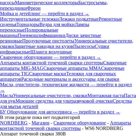
насосы
Манометрические коллекторы
Быстросъемы,
переходники
Фреон
Мойка и детейлинг — перейти в раздел →
Инструментальные тележки
Лежаки подкатные
Ремонтные
сиденья
Торнадоры
Ведра для мойки
Лампы
переносные
Полировальные
машины
Пневмошлифмашинки
Диски зачистные
резиновые
Продувочные пистолеты
Универсальные очистители,
смазки
Защитные накидки на кузов
Пылесосы
Сушки
инфракрасные
Шланги воздушные
Сварочное оборудование — перейти в раздел →
Аппараты контактной точечной сварки cпоттеры
Сварочные
аппараты MIG-MAG
Сварочные аппараты MMA
Сварочные
аппараты TIG
Сварочные маски
Тележки для сварочных
аппаратов
Расходные материалы и аксессуары для сварки
Масла, очистители, технические жидкости — перейти в раздел
→
Масла
Универсальные очистители, смазки
Монтажная паста
Паста
для рук
Моющие средства для ультразвуковой очистки
Средства
для мытья деталей
БУ Оборудование для автосервиса — перейти в раздел →
В этом разделе пока нет подкатегорий
NORDBERG
-
Магазин
-
Сварочное оборудование
-
Аппараты
контактной точечной сварки cпоттеры
- WS6 NORDBERG
Аппарат точечной сварки 380В