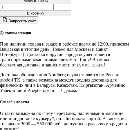
Заказ в 1 клик
Количество
товара
В корзину
WSC35
Запросить счёт
RM
878
Nordberg
Доставим сегодня
Зарядное
интеллектуальное
При наличии товара и заказе в рабочее время до 12:00, привезем
устройство
Ваш заказ в этот же день (Только для Москвы и Санкт-
12/24
Петербурга)! Доставка в другие города осуществляется
В,
транспортными компаниями сроком от 1 дня! Возможна
15
бесплатная доставка в зависимости от суммы заказа!
A
rm
Доставка оборудования Nordberg осуществляется по России
878
любой ТК, а также возможна международная доставка для
физических лиц в Беларусь, Казахстан, Кыргызстан, Армению,
Узбекистан и Азербайджан — Сдэком.
Способы оплаты
Оплата возможна по счету через банк, наличными в магазине
или при доставке курьеру*, онлайн оплата картой. А также, все
товары от 3000 — 550 000 руб., доступны в рассрочку, кредит и
в лизинг!