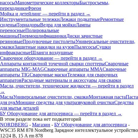
насосы
Манометрические коллекторы
Быстросъемы,
переходники
Фреон
Мойка и детейлинг — перейти в раздел →
Инструментальные тележки
Лежаки подкатные
Ремонтные
сиденья
Торнадоры
Ведра для мойки
Лампы
переносные
Полировальные
машины
Пневмошлифмашинки
Диски зачистные
резиновые
Продувочные пистолеты
Универсальные очистители,
смазки
Защитные накидки на кузов
Пылесосы
Сушки
инфракрасные
Шланги воздушные
Сварочное оборудование — перейти в раздел →
Аппараты контактной точечной сварки cпоттеры
Сварочные
аппараты MIG-MAG
Сварочные аппараты MMA
Сварочные
аппараты TIG
Сварочные маски
Тележки для сварочных
аппаратов
Расходные материалы и аксессуары для сварки
Масла, очистители, технические жидкости — перейти в раздел
→
Масла
Универсальные очистители, смазки
Монтажная паста
Паста
для рук
Моющие средства для ультразвуковой очистки
Средства
для мытья деталей
БУ Оборудование для автосервиса — перейти в раздел →
В этом разделе пока нет подкатегорий
NORDBERG
-
Магазин
-
БУ Оборудование для автосервиса
-
WSC35 RM 878 Nordberg Зарядное интеллектуальное устройство
12/24 В, 15 A rm 878