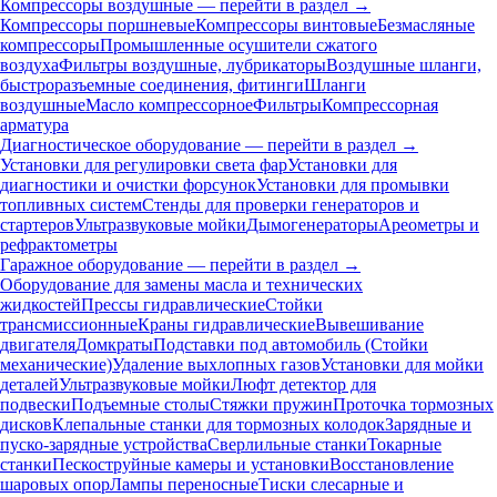
Компрессоры воздушные — перейти в раздел →
Компрессоры поршневые
Компрессоры винтовые
Безмасляные
компрессоры
Промышленные осушители сжатого
воздуха
Фильтры воздушные, лубрикаторы
Воздушные шланги,
быстроразъемные соединения, фитинги
Шланги
воздушные
Масло компрессорное
Фильтры
Компрессорная
арматура
Диагностическое оборудование — перейти в раздел →
Установки для регулировки света фар
Установки для
диагностики и очистки форсунок
Установки для промывки
топливных систем
Стенды для проверки генераторов и
стартеров
Ультразвуковые мойки
Дымогенераторы
Ареометры и
рефрактометры
Гаражное оборудование — перейти в раздел →
Оборудование для замены масла и технических
жидкостей
Прессы гидравлические
Стойки
трансмиссионные
Краны гидравлические
Вывешивание
двигателя
Домкраты
Подставки под автомобиль (Стойки
механические)
Удаление выхлопных газов
Установки для мойки
деталей
Ультразвуковые мойки
Люфт детектор для
подвески
Подъемные столы
Стяжки пружин
Проточка тормозных
дисков
Клепальные станки для тормозных колодок
Зарядные и
пуско-зарядные устройства
Сверлильные станки
Токарные
станки
Пескоструйные камеры и установки
Восстановление
шаровых опор
Лампы переносные
Тиски слесарные и