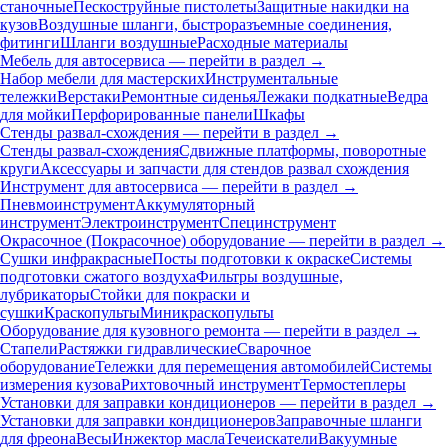
станочные
Пескоструйные пистолеты
Защитные накидки на
кузов
Воздушные шланги, быстроразъемные соединения,
фитинги
Шланги воздушные
Расходные материалы
Мебель для автосервиса — перейти в раздел →
Набор мебели для мастерских
Инструментальные
тележки
Верстаки
Ремонтные сиденья
Лежаки подкатные
Ведра
для мойки
Перфорированные панели
Шкафы
Стенды развал-схождения — перейти в раздел →
Стенды развал-схождения
Сдвижные платформы, поворотные
круги
Аксессуары и запчасти для стендов развал схождения
Инструмент для автосервиса — перейти в раздел →
Пневмоинструмент
Аккумуляторный
инструмент
Электроинструмент
Специнструмент
Окрасочное (Покрасочное) оборудование — перейти в раздел →
Сушки инфракрасные
Посты подготовки к окраске
Системы
подготовки сжатого воздуха
Фильтры воздушные,
лубрикаторы
Стойки для покраски и
сушки
Краскопульты
Миникраскопульты
Оборудование для кузовного ремонта — перейти в раздел →
Стапели
Растяжки гидравлические
Сварочное
оборудование
Тележки для перемещения автомобилей
Системы
измерения кузова
Рихтовочный инструмент
Термостеплеры
Установки для заправки кондиционеров — перейти в раздел →
Установки для заправки кондиционеров
Заправочные шланги
для фреона
Весы
Инжектор масла
Течеискатели
Вакуумные