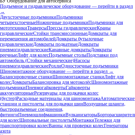
БУ Оборудование для автосервиса
Подъемное и гидравлическое оборудование — перейти в раздел
→
Двухстоечные подъемники
Подъемники
четырехстоечные
Ножничные подъемники
Подъемники для
мототехники
Траверсы
Прессы гидравлические
Краны
гидравлические
Стойки трансмиссионные
Домкраты для
перемещения автомобилей
Домкраты бутылочные
гидравлические
Домкраты подкатные
Домкраты
пневмогидравлические
Канавные домкраты
Домкраты
реечные
Лифт для колес
Подъемные столы
Подставки под
автомобиль (Стойки механические)
Насосы
пневмогидравлические
Рохли
Одностоечные подъемники
Шиномонтажное оборудование — перейти в раздел →
Балансировочные станки
Шиномонтажные станки
Лифт для
колес
Домкраты
Балансировка для мотоколёс
Шиномонтажные
подъемники
Пневмогайковерты
Гайковерты
аккумуляторные
Резервуары для подкачки колес
(бустер)
Расходные материалы для шиномонтажа
Автоматические
станции и пистолеты для подкачки шин
Воздушные шланги,
быстроразъемные соединения,
фитинги
Пневмошлифмашинки
Вулканизаторы
Борторасширител
для колес
Шиповальные пистолеты
Монтажки
Тележки для
транспортировки колес
Ванны для проверки колес
Генераторы
азота