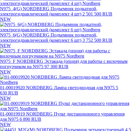
N975_4(G) NORDBERG Подъемник подкатной,
электрогидравлический (комплект 4 шт)
2 501 500 RUB
NEW
N975_6(G) NORDBERG Подъемник подкатной,
электрогидравлический (комплект 6 шт)
3 752 500 RUB
NEW
N975_F NORDBERG Эстакада (опция) для работы с вилочным
погрузчиком на N975
97 300 RUB
NEW
01-00019920 NORDBERG Лампа светодиодная для N975
5
630 RUB
NEW
01-00019919 NORDBERG Пульт дистанционного управления
для N975
6 890 RUB
NEW