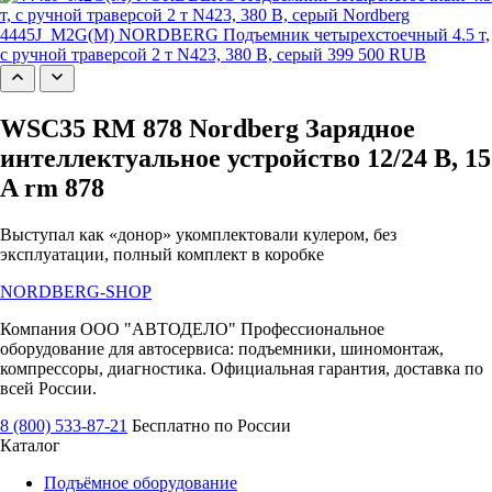
4445J_M2G(M) NORDBERG Подъемник четырехстоечный 4.5 т,
с ручной траверсой 2 т N423, 380 В, серый
399 500 RUB
WSC35 RM 878 Nordberg Зарядное
интеллектуальное устройство 12/24 В, 15
A rm 878
Выступал как «донор» укомплектовали кулером, без
эксплуатации, полный комплект в коробке
NORDBERG
-SHOP
Компания ООО "АВТОДЕЛО" Профессиональное
оборудование для автосервиса: подъемники, шиномонтаж,
компрессоры, диагностика. Официальная гарантия, доставка по
всей России.
8 (800) 533-87-21
Бесплатно по России
Каталог
Подъёмное оборудование