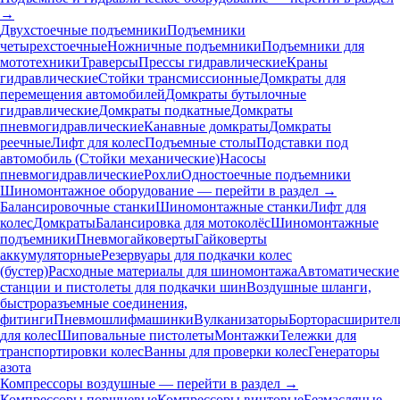
→
Двухстоечные подъемники
Подъемники
четырехстоечные
Ножничные подъемники
Подъемники для
мототехники
Траверсы
Прессы гидравлические
Краны
гидравлические
Стойки трансмиссионные
Домкраты для
перемещения автомобилей
Домкраты бутылочные
гидравлические
Домкраты подкатные
Домкраты
пневмогидравлические
Канавные домкраты
Домкраты
реечные
Лифт для колес
Подъемные столы
Подставки под
автомобиль (Стойки механические)
Насосы
пневмогидравлические
Рохли
Одностоечные подъемники
Шиномонтажное оборудование — перейти в раздел →
Балансировочные станки
Шиномонтажные станки
Лифт для
колес
Домкраты
Балансировка для мотоколёс
Шиномонтажные
подъемники
Пневмогайковерты
Гайковерты
аккумуляторные
Резервуары для подкачки колес
(бустер)
Расходные материалы для шиномонтажа
Автоматические
станции и пистолеты для подкачки шин
Воздушные шланги,
быстроразъемные соединения,
фитинги
Пневмошлифмашинки
Вулканизаторы
Борторасширител
для колес
Шиповальные пистолеты
Монтажки
Тележки для
транспортировки колес
Ванны для проверки колес
Генераторы
азота
Компрессоры воздушные — перейти в раздел →
Компрессоры поршневые
Компрессоры винтовые
Безмасляные