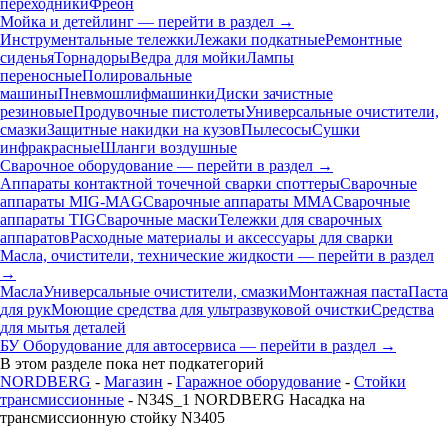
переходники
Фреон
Мойка и детейлинг — перейти в раздел →
Инструментальные тележки
Лежаки подкатные
Ремонтные
сиденья
Торнадоры
Ведра для мойки
Лампы
переносные
Полировальные
машины
Пневмошлифмашинки
Диски зачистные
резиновые
Продувочные пистолеты
Универсальные очистители,
смазки
Защитные накидки на кузов
Пылесосы
Сушки
инфракрасные
Шланги воздушные
Сварочное оборудование — перейти в раздел →
Аппараты контактной точечной сварки cпоттеры
Сварочные
аппараты MIG-MAG
Сварочные аппараты MMA
Сварочные
аппараты TIG
Сварочные маски
Тележки для сварочных
аппаратов
Расходные материалы и аксессуары для сварки
Масла, очистители, технические жидкости — перейти в раздел
→
Масла
Универсальные очистители, смазки
Монтажная паста
Паста
для рук
Моющие средства для ультразвуковой очистки
Средства
для мытья деталей
БУ Оборудование для автосервиса — перейти в раздел →
В этом разделе пока нет подкатегорий
NORDBERG
-
Магазин
-
Гаражное оборудование
-
Стойки
трансмиссионные
- N34S_1 NORDBERG Насадка на
трансмиссионную стойку N3405