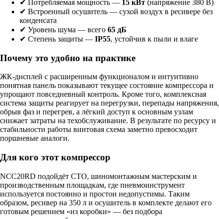
✔ Потребляемая мощность —
15 кВт
(напряжение 380 В)
✔ Встроенный осушитель — сухой воздух в ресивере без
конденсата
✔ Уровень шума — всего
65 дБ
✔ Степень защиты —
IP55
, устойчив к пыли и влаге
Почему это удобно на практике
ЖК-дисплей с расширенным функционалом и интуитивно
понятная панель показывают текущее состояние компрессора и
упрощают повседневный контроль. Кроме того, комплексная
система защиты реагирует на перегрузки, перепады напряжения,
обрыв фаз и перегрев, а лёгкий доступ к основным узлам
снижает затраты на техобслуживание. В результате по ресурсу и
стабильности работы винтовая схема заметно превосходит
поршневые аналоги.
Для кого этот компрессор
NCC20RD подойдёт СТО, шиномонтажным мастерским и
производственным площадкам, где пневмоинструмент
используется постоянно и простои недопустимы. Таким
образом, ресивер на 350 л и осушитель в комплекте делают его
готовым решением «из коробки» — без подбора