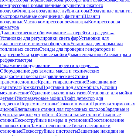
компрессоры
Промышленные осушители сжатого
воздуха
Фильтры воздушные, лубрикаторы
Воздушные шланги,
быстроразъемные соединения, фитинги
Шланги
воздушные
Масло компрессорное
Фильтры
Компрессорная
арматура
Диагностическое оборудование — перейти в раздел →
Установки для регулировки света фар
Установки для
диагностики и очистки форсунок
Установки для промывки
топливных систем
Стенды для проверки генераторов и
стартеров
Ультразвуковые мойки
Дымогенераторы
Ареометры и
рефрактометры
Гаражное оборудование — перейти в раздел →
Оборудование для замены масла и технических
жидкостей
Прессы гидравлические
Стойки
трансмиссионные
Краны гидравлические
Вывешивание
двигателя
Домкраты
Подставки под автомобиль (Стойки
механические)
Удаление выхлопных газов
Установки для мойки
деталей
Ультразвуковые мойки
Люфт детектор для
подвески
Подъемные столы
Стяжки пружин
Проточка тормозных
дисков
Клепальные станки для тормозных колодок
Зарядные и
пуско-зарядные устройства
Сверлильные станки
Токарные
станки
Пескоструйные камеры и установки
Восстановление
шаровых опор
Лампы переносные
Тиски слесарные и
станочные
Пескоструйные пистолеты
Защитные накидки на