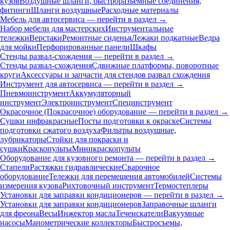
кузов
Воздушные шланги, быстроразъемные соединения,
фитинги
Шланги воздушные
Расходные материалы
Мебель для автосервиса — перейти в раздел →
Набор мебели для мастерских
Инструментальные
тележки
Верстаки
Ремонтные сиденья
Лежаки подкатные
Ведра
для мойки
Перфорированные панели
Шкафы
Стенды развал-схождения — перейти в раздел →
Стенды развал-схождения
Сдвижные платформы, поворотные
круги
Аксессуары и запчасти для стендов развал схождения
Инструмент для автосервиса — перейти в раздел →
Пневмоинструмент
Аккумуляторный
инструмент
Электроинструмент
Специнструмент
Окрасочное (Покрасочное) оборудование — перейти в раздел →
Сушки инфракрасные
Посты подготовки к окраске
Системы
подготовки сжатого воздуха
Фильтры воздушные,
лубрикаторы
Стойки для покраски и
сушки
Краскопульты
Миникраскопульты
Оборудование для кузовного ремонта — перейти в раздел →
Стапели
Растяжки гидравлические
Сварочное
оборудование
Тележки для перемещения автомобилей
Системы
измерения кузова
Рихтовочный инструмент
Термостеплеры
Установки для заправки кондиционеров — перейти в раздел →
Установки для заправки кондиционеров
Заправочные шланги
для фреона
Весы
Инжектор масла
Течеискатели
Вакуумные
насосы
Манометрические коллекторы
Быстросъемы,