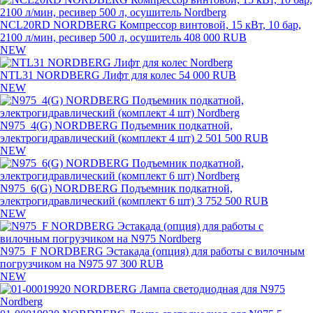
NCL20RD NORDBERG Компрессор винтовой, 15 кВт, 10 бар,
2100 л/мин, ресивер 500 л, осушитель
408 000 RUB
NEW
NTL31 NORDBERG Лифт для колес
54 000 RUB
NEW
N975_4(G) NORDBERG Подъемник подкатной,
электрогидравлический (комплект 4 шт)
2 501 500 RUB
NEW
N975_6(G) NORDBERG Подъемник подкатной,
электрогидравлический (комплект 6 шт)
3 752 500 RUB
NEW
N975_F NORDBERG Эстакада (опция) для работы с вилочным
погрузчиком на N975
97 300 RUB
NEW