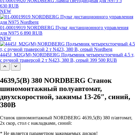
01-00019920 NORDBERG Лампа светодиодная для N975
5
630 RUB
NEW
01-00019919 NORDBERG Пульт дистанционного управления
для N975
6 890 RUB
NEW
4445J_M2G(M) NORDBERG Подъемник четырехстоечный 4.5 т,
с ручной траверсой 2 т N423, 380 В, серый
399 500 RUB
4639,5(B) 380 NORDBERG Станок
шиномонтажный полуавтомат,
двухскоростной, зажимы 13-26″, синий,
380В
Станок шиномонтажный NORDBERG 4639,5(B) 380 п/автомат,
2х скор, стол с накладками, синий:
* Не является параметром зажимаемых дисков!