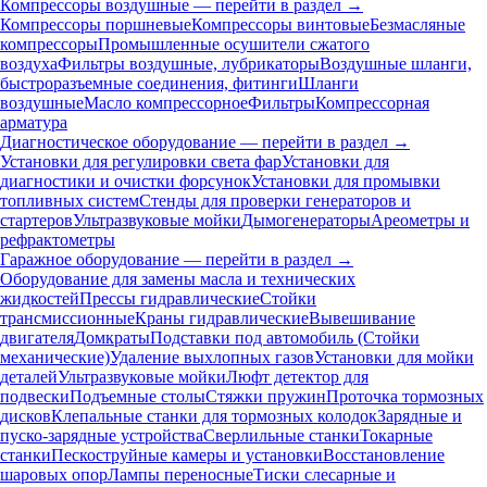
Компрессоры воздушные — перейти в раздел →
Компрессоры поршневые
Компрессоры винтовые
Безмасляные
компрессоры
Промышленные осушители сжатого
воздуха
Фильтры воздушные, лубрикаторы
Воздушные шланги,
быстроразъемные соединения, фитинги
Шланги
воздушные
Масло компрессорное
Фильтры
Компрессорная
арматура
Диагностическое оборудование — перейти в раздел →
Установки для регулировки света фар
Установки для
диагностики и очистки форсунок
Установки для промывки
топливных систем
Стенды для проверки генераторов и
стартеров
Ультразвуковые мойки
Дымогенераторы
Ареометры и
рефрактометры
Гаражное оборудование — перейти в раздел →
Оборудование для замены масла и технических
жидкостей
Прессы гидравлические
Стойки
трансмиссионные
Краны гидравлические
Вывешивание
двигателя
Домкраты
Подставки под автомобиль (Стойки
механические)
Удаление выхлопных газов
Установки для мойки
деталей
Ультразвуковые мойки
Люфт детектор для
подвески
Подъемные столы
Стяжки пружин
Проточка тормозных
дисков
Клепальные станки для тормозных колодок
Зарядные и
пуско-зарядные устройства
Сверлильные станки
Токарные
станки
Пескоструйные камеры и установки
Восстановление
шаровых опор
Лампы переносные
Тиски слесарные и