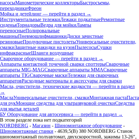
насосы
Манометрические коллекторы
Быстросъемы,
переходники
Фреон
Мойка и детейлинг — перейти в раздел →
Инструментальные тележки
Лежаки подкатные
Ремонтные
сиденья
Торнадоры
Ведра для мойки
Лампы
переносные
Полировальные
машины
Пневмошлифмашинки
Диски зачистные
резиновые
Продувочные пистолеты
Универсальные очистители,
смазки
Защитные накидки на кузов
Пылесосы
Сушки
инфракрасные
Шланги воздушные
Сварочное оборудование — перейти в раздел →
Аппараты контактной точечной сварки cпоттеры
Сварочные
аппараты MIG-MAG
Сварочные аппараты MMA
Сварочные
аппараты TIG
Сварочные маски
Тележки для сварочных
аппаратов
Расходные материалы и аксессуары для сварки
Масла, очистители, технические жидкости — перейти в раздел
→
Масла
Универсальные очистители, смазки
Монтажная паста
Паста
для рук
Моющие средства для ультразвуковой очистки
Средства
для мытья деталей
БУ Оборудование для автосервиса — перейти в раздел →
В этом разделе пока нет подкатегорий
NORDBERG
-
Магазин
-
Шиномонтажное оборудование
-
Шиномонтажные станки
- 4639,5(B) 380 NORDBERG Станок
шиномонтажный полуавтомат, двухскоростной, зажимы 13-26″,