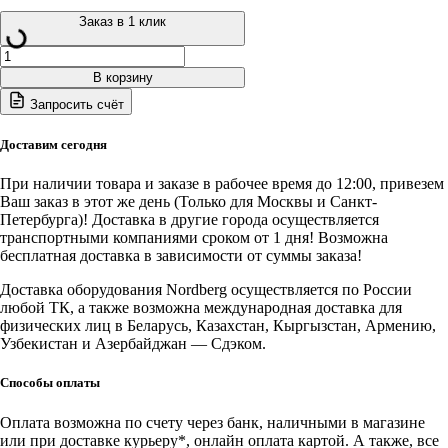
Заказ в 1 клик
Количество
товара
В корзину
4639,5(B)
Запросить счёт
380
NORDBERG
Станок
Доставим сегодня
шиномонтажный
полуавтомат,
При наличии товара и заказе в рабочее время до 12:00, привезем
двухскоростной,
Ваш заказ в этот же день (Только для Москвы и Санкт-
зажимы
Петербурга)! Доставка в другие города осуществляется
13-
транспортными компаниями сроком от 1 дня! Возможна
26",
бесплатная доставка в зависимости от суммы заказа!
синий,
380В
Доставка оборудования Nordberg осуществляется по России
любой ТК, а также возможна международная доставка для
физических лиц в Беларусь, Казахстан, Кыргызстан, Армению,
Узбекистан и Азербайджан — Сдэком.
Способы оплаты
Оплата возможна по счету через банк, наличными в магазине
или при доставке курьеру*, онлайн оплата картой. А также, все