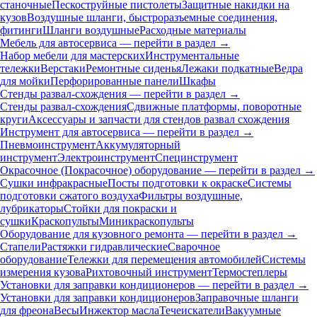
станочные
Пескоструйные пистолеты
Защитные накидки на
кузов
Воздушные шланги, быстроразъемные соединения,
фитинги
Шланги воздушные
Расходные материалы
Мебель для автосервиса — перейти в раздел →
Набор мебели для мастерских
Инструментальные
тележки
Верстаки
Ремонтные сиденья
Лежаки подкатные
Ведра
для мойки
Перфорированные панели
Шкафы
Стенды развал-схождения — перейти в раздел →
Стенды развал-схождения
Сдвижные платформы, поворотные
круги
Аксессуары и запчасти для стендов развал схождения
Инструмент для автосервиса — перейти в раздел →
Пневмоинструмент
Аккумуляторный
инструмент
Электроинструмент
Специнструмент
Окрасочное (Покрасочное) оборудование — перейти в раздел →
Сушки инфракрасные
Посты подготовки к окраске
Системы
подготовки сжатого воздуха
Фильтры воздушные,
лубрикаторы
Стойки для покраски и
сушки
Краскопульты
Миникраскопульты
Оборудование для кузовного ремонта — перейти в раздел →
Стапели
Растяжки гидравлические
Сварочное
оборудование
Тележки для перемещения автомобилей
Системы
измерения кузова
Рихтовочный инструмент
Термостеплеры
Установки для заправки кондиционеров — перейти в раздел →
Установки для заправки кондиционеров
Заправочные шланги
для фреона
Весы
Инжектор масла
Течеискатели
Вакуумные