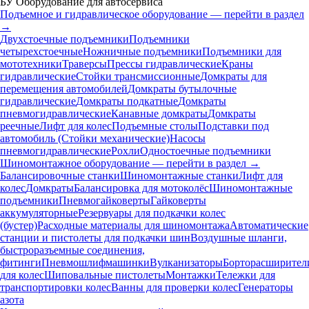
БУ Оборудование для автосервиса
Подъемное и гидравлическое оборудование — перейти в раздел
→
Двухстоечные подъемники
Подъемники
четырехстоечные
Ножничные подъемники
Подъемники для
мототехники
Траверсы
Прессы гидравлические
Краны
гидравлические
Стойки трансмиссионные
Домкраты для
перемещения автомобилей
Домкраты бутылочные
гидравлические
Домкраты подкатные
Домкраты
пневмогидравлические
Канавные домкраты
Домкраты
реечные
Лифт для колес
Подъемные столы
Подставки под
автомобиль (Стойки механические)
Насосы
пневмогидравлические
Рохли
Одностоечные подъемники
Шиномонтажное оборудование — перейти в раздел →
Балансировочные станки
Шиномонтажные станки
Лифт для
колес
Домкраты
Балансировка для мотоколёс
Шиномонтажные
подъемники
Пневмогайковерты
Гайковерты
аккумуляторные
Резервуары для подкачки колес
(бустер)
Расходные материалы для шиномонтажа
Автоматические
станции и пистолеты для подкачки шин
Воздушные шланги,
быстроразъемные соединения,
фитинги
Пневмошлифмашинки
Вулканизаторы
Борторасширител
для колес
Шиповальные пистолеты
Монтажки
Тележки для
транспортировки колес
Ванны для проверки колес
Генераторы
азота