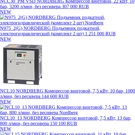
NCC30_PM VSD NORDBERG Компрессор винтовой, 22 кВт, 10
бар, 3200 л/мин, без ресивера
307 000 RUB
NEW
N975_2(G) NORDBERG Подъемник подкатной,
электрогидравлический (комплект 2 шт)
1 251 000 RUB
NEW
NCL10 NORDBERG Компрессор винтовой, 7,5 кВт, 10 бар, 1000
л/мин, без ресивера
144 600 RUB
NEW
NCL10_13 NORDBERG Компрессор винтовой, 7,5 кВт, 13 бар,
800 л/мин, без ресивера
150 100 RUB
NEW