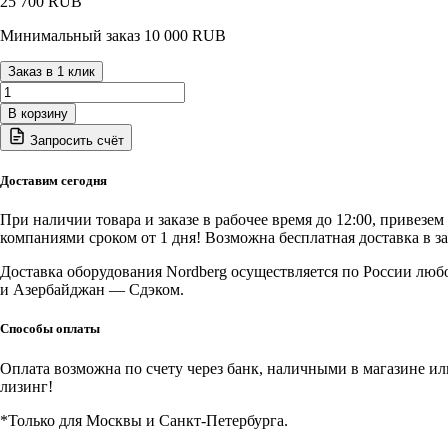
25 700
RUB
Минимальный заказ 10 000 RUB
Заказ в 1 клик
Количество
товара
В корзину
B-
Запросить счёт
73-
1221200
NORDBERG
Доставим сегодня
Мотор
для
При наличии товара и заказе в рабочее время до 12:00, привезе
4525
компаниями сроком от 1 дня! Возможна бесплатная доставка в з
Доставка оборудования Nordberg осуществляется по России люб
и Азербайджан — Сдэком.
Способы оплаты
Оплата возможна по счету через банк, наличными в магазине или 
лизинг!
*Только для Москвы и Санкт-Петербурга.