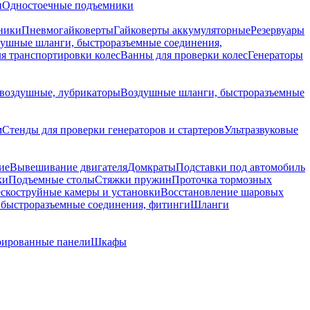
и
Одностоечные подъемники
ники
Пневмогайковерты
Гайковерты аккумуляторные
Резервуары
ушные шланги, быстроразъемные соединения,
я транспортировки колес
Ванны для проверки колес
Генераторы
воздушные, лубрикаторы
Воздушные шланги, быстроразъемные
м
Стенды для проверки генераторов и стартеров
Ультразвуковые
ие
Вывешивание двигателя
Домкраты
Подставки под автомобиль
ки
Подъемные столы
Стяжки пружин
Проточка тормозных
скоструйные камеры и установки
Восстановление шаровых
быстроразъемные соединения, фитинги
Шланги
ированные панели
Шкафы