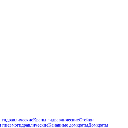
 гидравлические
Краны гидравлические
Стойки
 пневмогидравлические
Канавные домкраты
Домкраты