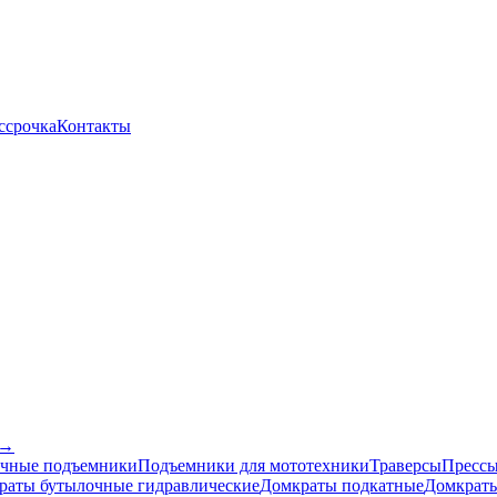
ссрочка
Контакты
 →
чные подъемники
Подъемники для мототехники
Траверсы
Прессы
раты бутылочные гидравлические
Домкраты подкатные
Домкраты