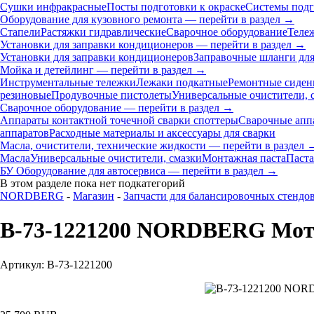
Сушки инфракрасные
Посты подготовки к окраске
Системы подг
Оборудование для кузовного ремонта — перейти в раздел →
Стапели
Растяжки гидравлические
Сварочное оборудование
Теле
Установки для заправки кондиционеров — перейти в раздел →
Установки для заправки кондиционеров
Заправочные шланги для
Мойка и детейлинг — перейти в раздел →
Инструментальные тележки
Лежаки подкатные
Ремонтные сиден
резиновые
Продувочные пистолеты
Универсальные очистители, 
Сварочное оборудование — перейти в раздел →
Аппараты контактной точечной сварки cпоттеры
Сварочные ап
аппаратов
Расходные материалы и аксессуары для сварки
Масла, очистители, технические жидкости — перейти в раздел 
Масла
Универсальные очистители, смазки
Монтажная паста
Паста
БУ Оборудование для автосервиса — перейти в раздел →
В этом разделе пока нет подкатегорий
NORDBERG
-
Магазин
-
Запчасти для балансировочных стендо
B-73-1221200 NORDBERG Мото
Артикул: B-73-1221200