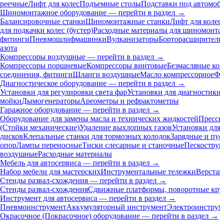
реечные
Лифт для колес
Подъемные столы
Подставки под автомо
Шиномонтажное оборудование — перейти в раздел →
Балансировочные станки
Шиномонтажные станки
Лифт для коле
для подкачки колес (бустер)
Расходные материалы для шиномонт
фитинги
Пневмошлифмашинки
Вулканизаторы
Борторасширител
азота
Компрессоры воздушные — перейти в раздел →
Компрессоры поршневые
Компрессоры винтовые
Безмасляные к
соединения, фитинги
Шланги воздушные
Масло компрессорное
Ф
Диагностическое оборудование — перейти в раздел →
Установки для регулировки света фар
Установки для диагностик
мойки
Дымогенераторы
Ареометры и рефрактометры
Гаражное оборудование — перейти в раздел →
Оборудование для замены масла и технических жидкостей
Пресс
(Стойки механические)
Удаление выхлопных газов
Установки дл
дисков
Клепальные станки для тормозных колодок
Зарядные и пу
опор
Лампы переносные
Тиски слесарные и станочные
Пескостру
воздушные
Расходные материалы
Мебель для автосервиса — перейти в раздел →
Набор мебели для мастерских
Инструментальные тележки
Верста
Стенды развал-схождения — перейти в раздел →
Стенды развал-схождения
Сдвижные платформы, поворотные кр
Инструмент для автосервиса — перейти в раздел →
Пневмоинструмент
Аккумуляторный инструмент
Электроинстру
Окрасочное (Покрасочное) оборудование — перейти в раздел →