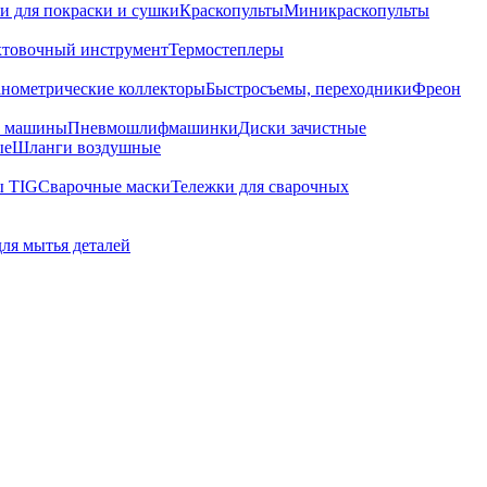
и для покраски и сушки
Краскопульты
Миникраскопульты
хтовочный инструмент
Термостеплеры
нометрические коллекторы
Быстросъемы, переходники
Фреон
е машины
Пневмошлифмашинки
Диски зачистные
ые
Шланги воздушные
ы TIG
Сварочные маски
Тележки для сварочных
для мытья деталей