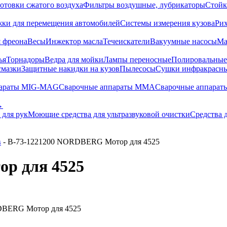
отовки сжатого воздуха
Фильтры воздушные, лубрикаторы
Стойк
жки для перемещения автомобилей
Системы измерения кузова
Ри
 фреона
Весы
Инжектор масла
Течеискатели
Вакуумные насосы
Ма
ья
Торнадоры
Ведра для мойки
Лампы переносные
Полировальны
смазки
Защитные накидки на кузов
Пылесосы
Сушки инфракрасн
параты MIG-MAG
Сварочные аппараты MMA
Сварочные аппарат
→
 для рук
Моющие средства для ультразвуковой очистки
Средства 
в
- B-73-1221200 NORDBERG Мотор для 4525
р для 4525