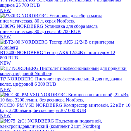
ящиков
25 700 RUB
NEW
2380PG NORDBERG Установка для сбора масла
пневматическая, 80 л, серая
50 700 RUB
NEW
BT2400 NORDBERG Тестер АКБ 12/24В с принтером
12
800 RUB
NEW
Ti7 NORDBERG Пистолет профессиональный для подкачки
колес, цифровой
6 300 RUB
NEW
NCC30_PM VSD NORDBERG Компрессор винтовой, 22 кВт, 10
бар, 3200 л/мин, без ресивера
307 000 RUB
NEW