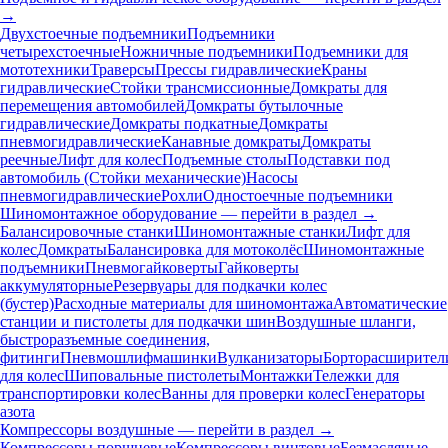
→
Двухстоечные подъемники
Подъемники
четырехстоечные
Ножничные подъемники
Подъемники для
мототехники
Траверсы
Прессы гидравлические
Краны
гидравлические
Стойки трансмиссионные
Домкраты для
перемещения автомобилей
Домкраты бутылочные
гидравлические
Домкраты подкатные
Домкраты
пневмогидравлические
Канавные домкраты
Домкраты
реечные
Лифт для колес
Подъемные столы
Подставки под
автомобиль (Стойки механические)
Насосы
пневмогидравлические
Рохли
Одностоечные подъемники
Шиномонтажное оборудование — перейти в раздел →
Балансировочные станки
Шиномонтажные станки
Лифт для
колес
Домкраты
Балансировка для мотоколёс
Шиномонтажные
подъемники
Пневмогайковерты
Гайковерты
аккумуляторные
Резервуары для подкачки колес
(бустер)
Расходные материалы для шиномонтажа
Автоматические
станции и пистолеты для подкачки шин
Воздушные шланги,
быстроразъемные соединения,
фитинги
Пневмошлифмашинки
Вулканизаторы
Борторасширител
для колес
Шиповальные пистолеты
Монтажки
Тележки для
транспортировки колес
Ванны для проверки колес
Генераторы
азота
Компрессоры воздушные — перейти в раздел →
Компрессоры поршневые
Компрессоры винтовые
Безмасляные