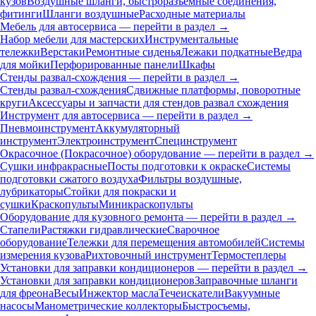
кузов
Воздушные шланги, быстроразъемные соединения,
фитинги
Шланги воздушные
Расходные материалы
Мебель для автосервиса — перейти в раздел →
Набор мебели для мастерских
Инструментальные
тележки
Верстаки
Ремонтные сиденья
Лежаки подкатные
Ведра
для мойки
Перфорированные панели
Шкафы
Стенды развал-схождения — перейти в раздел →
Стенды развал-схождения
Сдвижные платформы, поворотные
круги
Аксессуары и запчасти для стендов развал схождения
Инструмент для автосервиса — перейти в раздел →
Пневмоинструмент
Аккумуляторный
инструмент
Электроинструмент
Специнструмент
Окрасочное (Покрасочное) оборудование — перейти в раздел →
Сушки инфракрасные
Посты подготовки к окраске
Системы
подготовки сжатого воздуха
Фильтры воздушные,
лубрикаторы
Стойки для покраски и
сушки
Краскопульты
Миникраскопульты
Оборудование для кузовного ремонта — перейти в раздел →
Стапели
Растяжки гидравлические
Сварочное
оборудование
Тележки для перемещения автомобилей
Системы
измерения кузова
Рихтовочный инструмент
Термостеплеры
Установки для заправки кондиционеров — перейти в раздел →
Установки для заправки кондиционеров
Заправочные шланги
для фреона
Весы
Инжектор масла
Течеискатели
Вакуумные
насосы
Манометрические коллекторы
Быстросъемы,