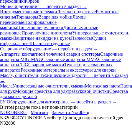
переходники
Фреон
Мойка и детейлинг — перейти в раздел →
Инструментальные тележки
Лежаки подкатные
Ремонтные
сиденья
Торнадоры
Ведра для мойки
Лампы
переносные
Полировальные
машины
Пневмошлифмашинки
Диски зачистные
резиновые
Продувочные пистолеты
Универсальные очистители,
смазки
Защитные накидки на кузов
Пылесосы
Сушки
инфракрасные
Шланги воздушные
Сварочное оборудование — перейти в раздел →
Аппараты контактной точечной сварки cпоттеры
Сварочные
аппараты MIG-MAG
Сварочные аппараты MMA
Сварочные
аппараты TIG
Сварочные маски
Тележки для сварочных
аппаратов
Расходные материалы и аксессуары для сварки
Масла, очистители, технические жидкости — перейти в раздел
→
Масла
Универсальные очистители, смазки
Монтажная паста
Паста
для рук
Моющие средства для ультразвуковой очистки
Средства
для мытья деталей
БУ Оборудование для автосервиса — перейти в раздел →
В этом разделе пока нет подкатегорий
NORDBERG
-
Магазин
-
Запчасти Nordberg
-
N32030#CYLINDER Nordberg Цилиндр гидравлический для
N32030