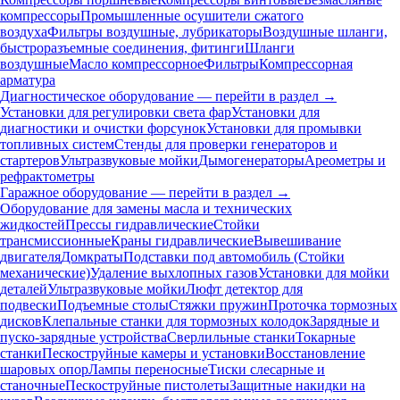
компрессоры
Промышленные осушители сжатого
воздуха
Фильтры воздушные, лубрикаторы
Воздушные шланги,
быстроразъемные соединения, фитинги
Шланги
воздушные
Масло компрессорное
Фильтры
Компрессорная
арматура
Диагностическое оборудование — перейти в раздел →
Установки для регулировки света фар
Установки для
диагностики и очистки форсунок
Установки для промывки
топливных систем
Стенды для проверки генераторов и
стартеров
Ультразвуковые мойки
Дымогенераторы
Ареометры и
рефрактометры
Гаражное оборудование — перейти в раздел →
Оборудование для замены масла и технических
жидкостей
Прессы гидравлические
Стойки
трансмиссионные
Краны гидравлические
Вывешивание
двигателя
Домкраты
Подставки под автомобиль (Стойки
механические)
Удаление выхлопных газов
Установки для мойки
деталей
Ультразвуковые мойки
Люфт детектор для
подвески
Подъемные столы
Стяжки пружин
Проточка тормозных
дисков
Клепальные станки для тормозных колодок
Зарядные и
пуско-зарядные устройства
Сверлильные станки
Токарные
станки
Пескоструйные камеры и установки
Восстановление
шаровых опор
Лампы переносные
Тиски слесарные и
станочные
Пескоструйные пистолеты
Защитные накидки на