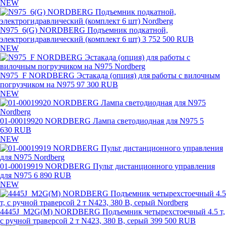
NEW
N975_6(G) NORDBERG Подъемник подкатной,
электрогидравлический (комплект 6 шт)
3 752 500 RUB
NEW
N975_F NORDBERG Эстакада (опция) для работы с вилочным
погрузчиком на N975
97 300 RUB
NEW
01-00019920 NORDBERG Лампа светодиодная для N975
5
630 RUB
NEW
01-00019919 NORDBERG Пульт дистанционного управления
для N975
6 890 RUB
NEW
4445J_M2G(M) NORDBERG Подъемник четырехстоечный 4.5 т,
с ручной траверсой 2 т N423, 380 В, серый
399 500 RUB