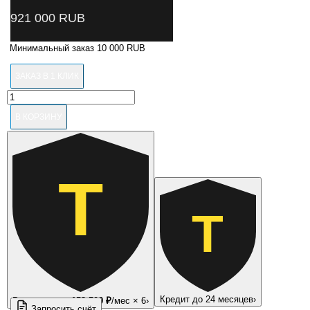
921 000
RUB
Минимальный заказ 10 000 RUB
ЗАКАЗ В 1 КЛИК
Количество
товара
В КОРЗИНУ
C804
NORDBERG
СТЕНД
СХОД-
РАЗВАЛ
Т
3D
модель
четырехкамерный
Т
Кредит до 24 месяцев
›
Рассрочка —
153 500 ₽
/мес × 6
›
Запросить счёт