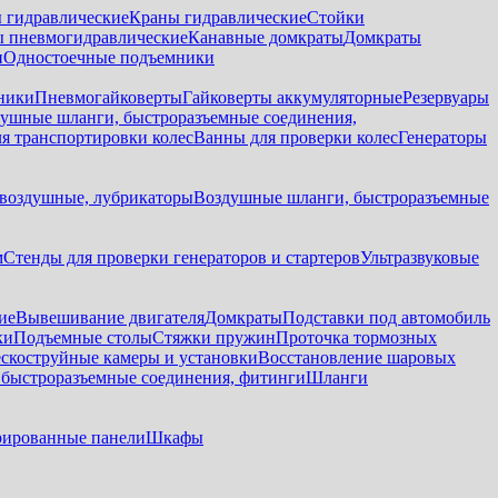
 гидравлические
Краны гидравлические
Стойки
 пневмогидравлические
Канавные домкраты
Домкраты
и
Одностоечные подъемники
ники
Пневмогайковерты
Гайковерты аккумуляторные
Резервуары
ушные шланги, быстроразъемные соединения,
я транспортировки колес
Ванны для проверки колес
Генераторы
воздушные, лубрикаторы
Воздушные шланги, быстроразъемные
м
Стенды для проверки генераторов и стартеров
Ультразвуковые
ие
Вывешивание двигателя
Домкраты
Подставки под автомобиль
ки
Подъемные столы
Стяжки пружин
Проточка тормозных
скоструйные камеры и установки
Восстановление шаровых
быстроразъемные соединения, фитинги
Шланги
ированные панели
Шкафы