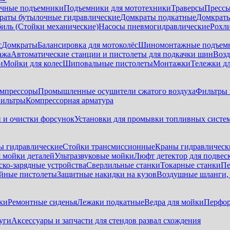
чные подъемники
Подъемники для мототехники
Траверсы
Прессы
раты бутылочные гидравлические
Домкраты подкатные
Домкраты
биль (Стойки механические)
Насосы пневмогидравлические
Рохл
с
Домкраты
Балансировка для мотоколёс
Шиномонтажные подъем
ажа
Автоматические станции и пистолеты для подкачки шин
Возд
и
Мойки для колес
Шиповальные пистолеты
Монтажки
Тележки дл
омпрессоры
Промышленные осушители сжатого воздуха
Фильтры 
ильтры
Компрессорная арматура
и и очистки форсунок
Установки для промывки топливных систе
ы гидравлические
Стойки трансмиссионные
Краны гидравлическ
я мойки деталей
Ультразвуковые мойки
Люфт детектор для подвес
ско-зарядные устройства
Сверлильные станки
Токарные станки
Пе
йные пистолеты
Защитные накидки на кузов
Воздушные шланги, 
ки
Ремонтные сиденья
Лежаки подкатные
Ведра для мойки
Перфор
уги
Аксессуары и запчасти для стендов развал схождения