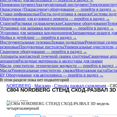
Пневмоинструмент
Аккумуляторный инструмент
Электроинстру
Окрасочное (Покрасочное) оборудование — перейти в раздел →
Сушки инфракрасные
Посты подготовки к окраске
Системы подг
Оборудование для кузовного ремонта — перейти в раздел →
Стапели
Растяжки гидравлические
Сварочное оборудование
Теле
Установки для заправки кондиционеров — перейти в раздел →
Установки для заправки кондиционеров
Заправочные шланги для
Мойка и детейлинг — перейти в раздел →
Инструментальные тележки
Лежаки подкатные
Ремонтные сиден
резиновые
Продувочные пистолеты
Универсальные очистители, 
Сварочное оборудование — перейти в раздел →
Аппараты контактной точечной сварки cпоттеры
Сварочные ап
аппаратов
Расходные материалы и аксессуары для сварки
Масла, очистители, технические жидкости — перейти в раздел 
Масла
Универсальные очистители, смазки
Монтажная паста
Паста
БУ Оборудование для автосервиса — перейти в раздел →
В этом разделе пока нет подкатегорий
NORDBERG
-
Магазин
-
Стенды развал-схождения
- C8
C804 NORDBERG СТЕНД СХОД-РАЗВАЛ 3D
Артикул: C804