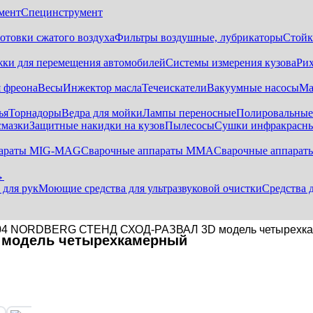
мент
Специнструмент
отовки сжатого воздуха
Фильтры воздушные, лубрикаторы
Стойк
жки для перемещения автомобилей
Системы измерения кузова
Ри
 фреона
Весы
Инжектор масла
Течеискатели
Вакуумные насосы
Ма
ья
Торнадоры
Ведра для мойки
Лампы переносные
Полировальны
смазки
Защитные накидки на кузов
Пылесосы
Сушки инфракрасн
параты MIG-MAG
Сварочные аппараты MMA
Сварочные аппарат
→
 для рук
Моющие средства для ультразвуковой очистки
Средства 
04 NORDBERG СТЕНД СХОД-РАЗВАЛ 3D модель четырехк
 модель четырехкамерный