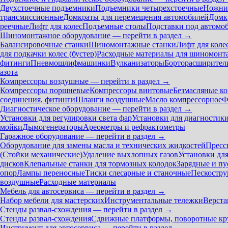
Двухстоечные подъемники
Подъемники четырехстоечные
Ножни
трансмиссионные
Домкраты для перемещения автомобилей
Домк
реечные
Лифт для колес
Подъемные столы
Подставки под автомо
Шиномонтажное оборудование — перейти в раздел →
Балансировочные станки
Шиномонтажные станки
Лифт для коле
для подкачки колес (бустер)
Расходные материалы для шиномонт
фитинги
Пневмошлифмашинки
Вулканизаторы
Борторасширител
азота
Компрессоры воздушные — перейти в раздел →
Компрессоры поршневые
Компрессоры винтовые
Безмасляные к
соединения, фитинги
Шланги воздушные
Масло компрессорное
Ф
Диагностическое оборудование — перейти в раздел →
Установки для регулировки света фар
Установки для диагностик
мойки
Дымогенераторы
Ареометры и рефрактометры
Гаражное оборудование — перейти в раздел →
Оборудование для замены масла и технических жидкостей
Пресс
(Стойки механические)
Удаление выхлопных газов
Установки дл
дисков
Клепальные станки для тормозных колодок
Зарядные и пу
опор
Лампы переносные
Тиски слесарные и станочные
Пескостру
воздушные
Расходные материалы
Мебель для автосервиса — перейти в раздел →
Набор мебели для мастерских
Инструментальные тележки
Верста
Стенды развал-схождения — перейти в раздел →
Стенды развал-схождения
Сдвижные платформы, поворотные кр
Инструмент для автосервиса — перейти в раздел →