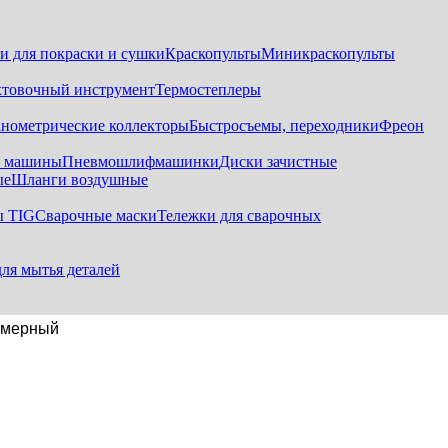
и для покраски и сушки
Краскопульты
Миникраскопульты
хтовочный инструмент
Термостеплеры
нометрические коллекторы
Быстросъемы, переходники
Фреон
е машины
Пневмошлифмашинки
Диски зачистные
ые
Шланги воздушные
ы TIG
Сварочные маски
Тележки для сварочных
для мытья деталей
амерный